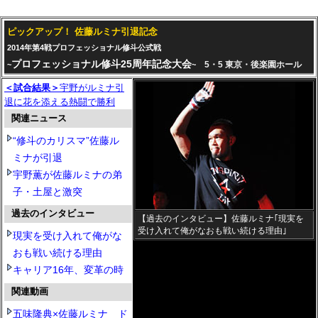
ピックアップ！ 佐藤ルミナ引退記念
2014年第4戦プロフェッショナル修斗公式戦
プロフェッショナル修斗25周年記念大会
5・5 東京・後楽園ホール
~
~
＜試合結果＞
宇野がルミナ引
退に花を添える熱闘で勝利
関連ニュース
“修斗のカリスマ”佐藤ル
ミナが引退
宇野薫が佐藤ルミナの弟
子・土屋と激突
過去のインタビュー
【過去のインタビュー】佐藤ルミナ｢現実を
受け入れて俺がなおも戦い続ける理由｣
現実を受け入れて俺がな
おも戦い続ける理由
キャリア16年、変革の時
関連動画
五味隆典×佐藤ルミナ ド