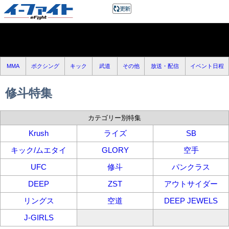
MMA
ボクシング
キック
武道
その他
放送・配信
イベント日程
修斗特集
カテゴリー別特集
Krush
ライズ
SB
キック/ムエタイ
GLORY
空手
UFC
修斗
パンクラス
DEEP
ZST
アウトサイダー
リングス
空道
DEEP JEWELS
J-GIRLS