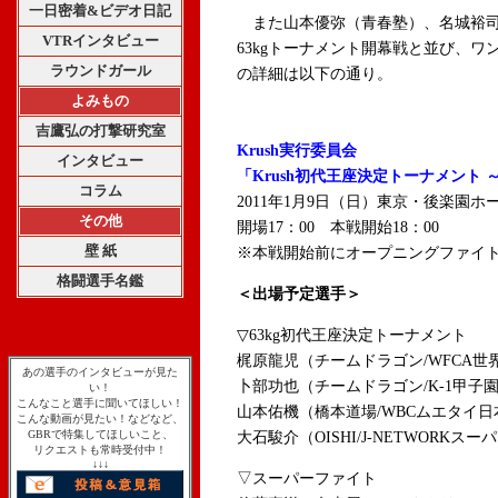
一日密着&ビデオ日記
また山本優弥（青春塾）、名城裕司
VTRインタビュー
63kgトーナメント開幕戦と並び、
ラウンドガール
の詳細は以下の通り。
よみもの
吉鷹弘の打撃研究室
Krush実行委員会
インタビュー
「Krush初代王座決定トーナメント ～R
コラム
2011年1月9日（日）東京・後楽園ホ
その他
開場17：00 本戦開始18：00
壁 紙
※本戦開始前にオープニングファイ
格闘選手名鑑
＜出場予定選手＞
▽63kg初代王座決定トーナメント
梶原龍児（チームドラゴン/WFCA世
あの選手のインタビューが見た
卜部功也（チームドラゴン/K-1甲子園
い！
こんなこと選手に聞いてほしい！
山本佑機（橋本道場/WBCムエタイ
こんな動画が見たい！などなど、
GBRで特集してほしいこと、
大石駿介（OISHI/J-NETWORK
リクエストも常時受付中！
↓↓↓
▽スーパーファイト