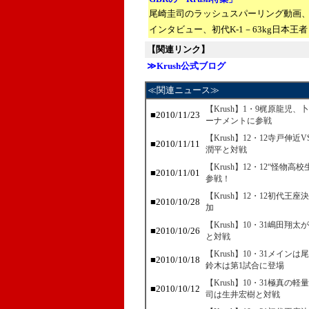
尾崎圭司のラッシュスパーリング動画
インタビュー、
初代K-1－63kg日本
【関連リンク】
≫Krush公式ブログ
≪関連ニュース≫
【Krush】1・9梶原龍児
■2010/11/23
ーナメントに参戦
【Krush】12・12寺戸
■2010/11/11
潤平と対戦
【Krush】12・12“怪物
■2010/11/01
参戦！
【Krush】12・12初代
■2010/10/28
加
【Krush】10・31嶋田
■2010/10/26
と対戦
【Krush】10・31メイ
■2010/10/18
鈴木は第1試合に登場
【Krush】10・31極真
■2010/10/12
司は生井宏樹と対戦