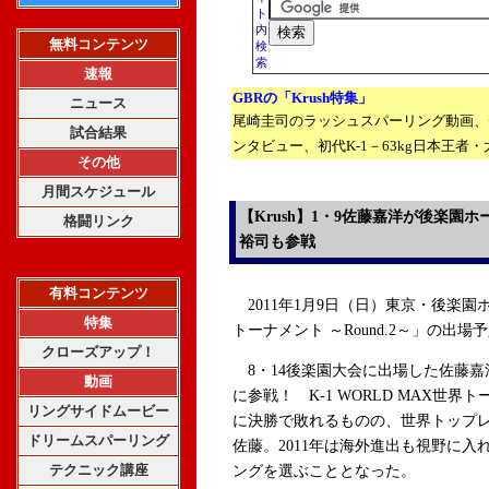
ト
内
無料コンテンツ
検
索
速報
GBRの「
Krush
特集」
ニュース
尾崎圭司のラッシュスパーリング動画、
試合結果
ンタビュー、
初代K-1－63kg日本王
その他
月間スケジュール
【Krush】1・9佐藤嘉洋が後楽園
格闘リンク
裕司も参戦
有料コンテンツ
2011年1月9日（日）東京・後楽園ホ
特集
トーナメント ～Round.2～」の出
クローズアップ！
8・14後楽園大会に出場した佐藤嘉洋
動画
に参戦！ K-1 WORLD MAX世
リングサイドムービー
に決勝で敗れるものの、世界トップ
ドリームスパーリング
佐藤。2011年は海外進出も視野に入れ
テクニック講座
ングを選ぶこととなった。