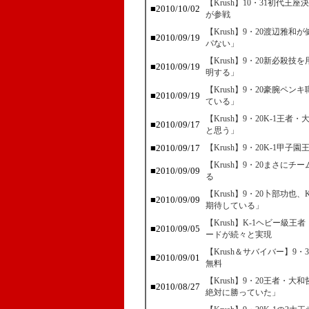
【Krush】10・31初代
■2010/10/02
が参戦
【Krush】9・20渡辺雅
■2010/09/19
パない」
【Krush】9・20新必殺
■2010/09/19
明する」
【Krush】9・20豪腕ペ
■2010/09/19
ている」
【Krush】9・20K-1
■2010/09/17
と思う」
■2010/09/17
【Krush】9・20K-1
【Krush】9・20まさに
■2010/09/09
る
【Krush】9・20卜部功
■2010/09/09
期待している」
【Krush】K-1ヘビー
■2010/09/05
ードが続々と実現
【Krush＆サバイバー】9
■2010/09/01
無料
【Krush】9・20王者・
■2010/08/27
絶対に勝っていた」