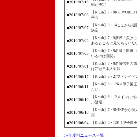
■2010/07/15
戦が決定
【Krush】7・9K-1 W
■2010/07/08
手会
【Krush】8・14ここか
■2010/07/07
決定
【Krush】7・9廣野「負
■2010/07/05
あるところは見てもらいた
【Krush】7・9名城「間
■2010/07/05
いるのは激闘」
【Krush】7・9名城信
■2010/07/01
は70kg日本人対決
■2010/06/17
【Krush】8・27ファン
【Krush】6・12K-1
■2010/06/11
たい」
【Krush】6・12メイン
■2010/06/10
ル登場
【Krush】7・9NJKF
■2010/06/10
突
■2010/06/04
【Krush】6・12K-1
≫年度別ニュース一覧