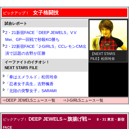
女子格闘技
ピックアップ！
試合レポート
2・21新宿FACE「DEEP JEWELS」V.V
Mei、GP一回戦で秒殺KO勝ち
2・22新宿FACE「J-GIRLS」CCレモンCM出
演で話題の吉野が圧勝
【NEXT STARS
FILE】松田玲奈
イーファイトのイチオシ！
NEXT STARS FILE
「拳はエメラルド」松田玲奈
「忍者女子高生」吉野楓香
「北陸の突撃女子」SARAMI
⇒DEEP JEWELSニュース一覧
⇒J-GIRLSニュース一覧
DEEP JEWELS～旗揚げ戦～
ピックアップ！
8・31 東京・新宿
FACE