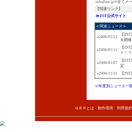
info@zst.jp※全
【関連リンク】
≫ZST公式サイト
≪関連ニュース≫
【ZS
2006/01/22
■
を開催
【ZS
2006/01/12
■
ド！？
【ZS
2006/01/07
■
定
2006/11/21
【ZS
■
≫年度別ニュース一
ＧＢＲとは
動作環境
利用規