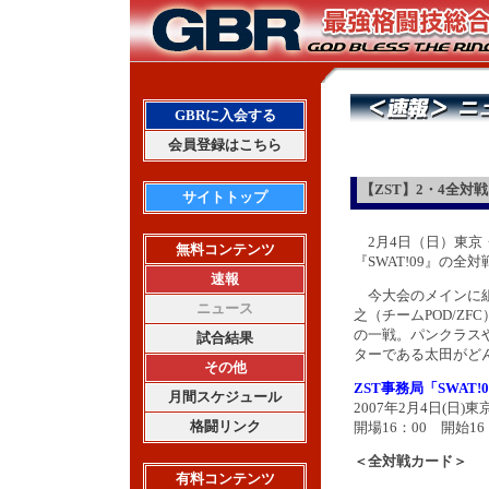
GBRに入会する
会員登録はこちら
【ZST】2・4全
サイトトップ
2月4日（日）東京
無料コンテンツ
『SWAT!09』の全
速報
今大会のメインに組
ニュース
之（チームPOD/ZFC
の一戦。パンクラスや
試合結果
ターである太田がど
その他
ZST事務局「SWAT!
月間スケジュール
2007年2月4日(日
格闘リンク
開場16：00 開始16
＜全対戦カード＞
有料コンテンツ