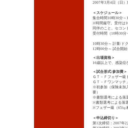
2007年3月4日（
＜スケジュール＞
集合時間10時30分～
※時間厳守。受付は1
同伴のこと。セコン
受付時間（10時30
10時30分～ 計量/
12時00分～ 試合開
＜出場資格＞
16歳以上で、感染
＜試合形式/参加費＞
ＧＴ－Ｆフェザー級ト
ＧＴ－Ｆワンマッチ」
※初参加（保険未加入
要）
※書類選考による落
※書類選考による落
※フェザー級（65
＜申込締切り＞
第1次締切：2007年