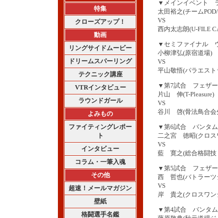
▼メインイベント 
特集
太田裕之(チームPOD/Z
VS
クローズアップ！
西内太志朗(U-FILE C
動画
▼セミファイナル 
リングサイドムービー
小柳津弘(原宿道場)
ドリームスパーリング
VS
平山敬悟(パラエスト
テクニック講座
▼第7試合 フェザ
VTRインタビュー
片山 伸(T-Pleasure)
ラウンドガール
VS
谷川 啓(骨法鳥合会
よみもの
ファイティングレポー
▼第6試合 バンタ
ト
二之宮 徳昭(クロス
VS
インタビュー
藍 寛之(総合格闘技 
コラム・一筆入魂
▼第5試合 フェザ
その他
西 哲也(バトラーツジム
VS
超速！メールマガジン
岸 貴之(クロスワン
壁紙
▼第4試合 バンタ
格闘選手名鑑