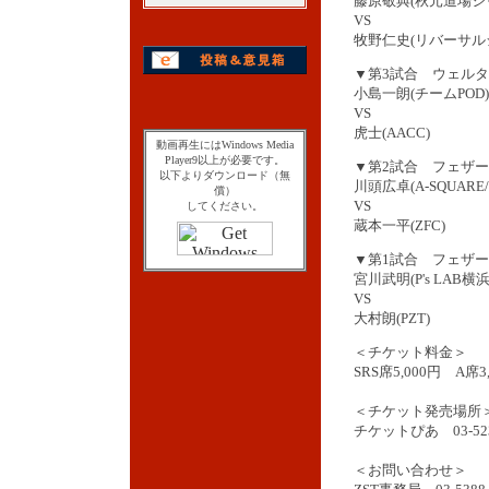
藤原敬典(秋元道場ジ
VS
牧野仁史(リバーサル
▼第3試合 ウェル
小島一朗(チームPOD)
VS
虎士(AACC)
動画再生にはWindows Media
Player9以上が必要です。
▼第2試合 フェザー
以下よりダウンロード（無
川頭広卓(A-SQUARE/li
償）
VS
してください。
蔵本一平(ZFC)
▼第1試合 フェザ
宮川武明(P's LAB横浜
VS
大村朗(PZT)
＜チケット料金＞
SRS席5,000円 A席
＜チケット発売場所
チケットぴあ 03-523
＜お問い合わせ＞