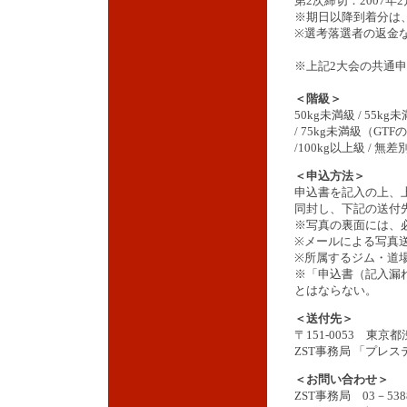
第2次締切：2007年
※期日以降到着分は
※選考落選者の返金
※上記2大会の共通
＜階級＞
50kg未満級 / 55kg未
/ 75kg未満級（GTFの
/100kg以上級 / 無差
＜申込方法＞
申込書を記入の上、
同封し、下記の送付
※写真の裏面には、
※メールによる写真
※所属するジム・道
※「申込書（記入漏れ
とはならない。
＜送付先＞
〒151-0053 東京
ZST事務局 「プレ
＜お問い合わせ＞
ZST事務局 03－538