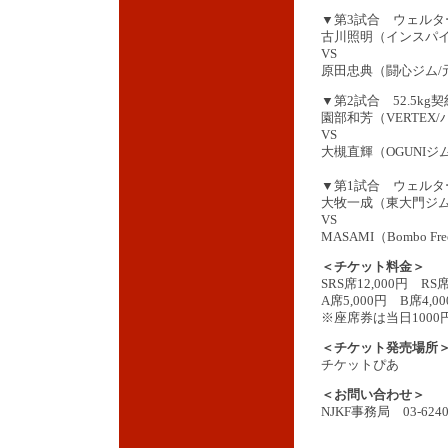
▼第3試合 ウェルタ
古川照明（インスパイ
VS
原田忠典（闘心ジム/元
▼第2試合 52.5kg契
園部和芳（VERTEX
VS
大槻直輝（OGUNIジ
▼第1試合 ウェルタ
大牧一成（東大門ジ
VS
MASAMI（Bombo Fre
＜チケット料金＞
SRS席12,000円 RS
A席5,000円 B席4,0
※座席券は当日1000
＜チケット発売場所
チケットぴあ
＜お問い合わせ＞
NJKF事務局 03-6240