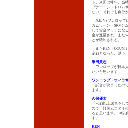
ト。米田は昨年、当
プナー・シットロム
ない。それでも自分
米田VSワンロップに
カムワーン・SKVジ
して賞金マッチにな
金が進呈され、またW
とが確約される。
またKEN（OGUNI
定戦となった。以下
米田貴志
「ワンロップが日本
たいと思います」
ワンロップ・ウィラ
「試合が決まったの
ます」
久保優太
「70戦以上試合をし
ので、打倒ムエタイ
ると思います。3R以
す」
KEN