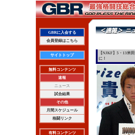
GBRに入会する
会員登録はこちら
【NJKF】5・13
サイトトップ
に！
無料コンテンツ
速報
ニュース
試合結果
その他
月間スケジュール
格闘リンク
有料コンテンツ