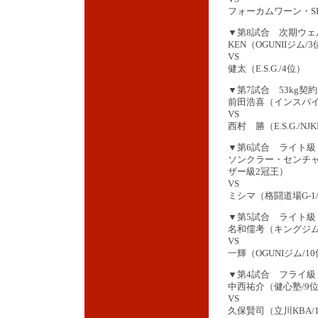
フォーカムワーン・S
▼第8試合 次期ウェ
KEN（OGUNIIジム/
VS
健太（E.S.G./4位）
▼第7試合 53kg契約
前田浩喜（インスパイ
VS
西村 勝（E.S.G./N
▼第6試合 ライト級 
ソンクラー・センチャ
ザー級2冠王）
VS
ミシマ（格闘道場G-1/
▼第5試合 ライト級 
名和儒考（キングジム
VS
一輝（OGUNIジム/1
▼第4試合 フライ級 
中西祐介（健心塾/9
VS
久保賢司（立川KBA/