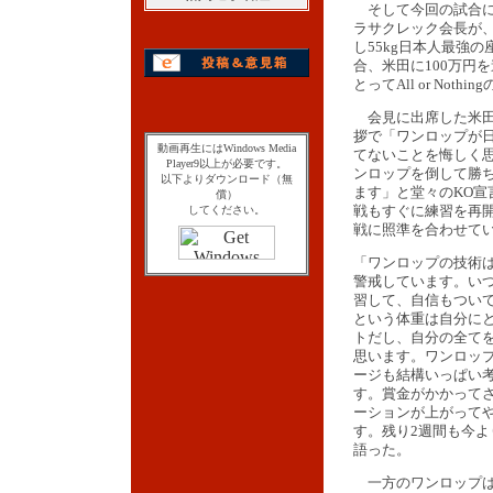
そして今回の試合に
ラサクレック会長が
し55kg日本人最強
合、米田に100万円
とってAll or Noth
会見に出席した米田
拶で「ワンロップが
動画再生にはWindows Media
てないことを悔しく
Player9以上が必要です。
ンロップを倒して勝
以下よりダウンロード（無
ます」と堂々のKO宣
償）
戦もすぐに練習を再
してください。
戦に照準を合わせて
「ワンロップの技術
警戒しています。い
習して、自信もついて
という体重は自分に
トだし、自分の全て
思います。ワンロッ
ージも結構いっぱい
す。賞金がかかって
ーションが上がって
す。残り2週間も今
語った。
一方のワンロップは