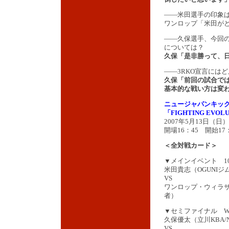
――米田選手の印象
ワンロップ「米田が
――久保選手、今回
については？
久保「是非勝って、
――3RKO宣言には
久保「前回の試合で
基本的な戦い方は変
ニュージャパンキッ
「FIGHTING EVO
2007年5月13日（
開場16：45 開始17
＜全対戦カード＞
▼メインイベント 1
米田貴志（OGUNIジ
VS
ワンロップ・ウィラサ
者）
▼セミファイナル WIN
久保優太（立川KBA/
VS