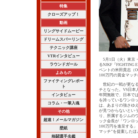
特集
クローズアップ！
動画
リングサイドムービー
ドリームスパーリング
テクニック講座
VTRインタビュー
5月1日（火）東京・
ラウンドガール
るNJKF『FIGHTI
ベントの米田貴志（O
よみもの
100万円の賞金マッ
ファイティングレポー
世紀の一戦が更なる
ト
チとなった。VS日本
インタビュー
年間無敗で、日本で
を誇っているワンロ
コラム・一筆入魂
は、あまりの強さゆ
が見つからないとい
その他
り、所属するジムの
超速！メールマガジン
ック会長が「ワンロ
100万円を進呈する」
壁紙
マッチ”を提案したほ
格闘選手名鑑