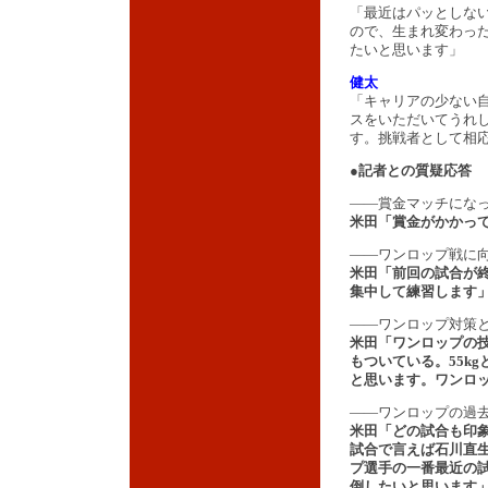
「最近はパッとしな
ので、生まれ変わっ
たいと思います」
健太
「キャリアの少ない
スをいただいてうれ
す。挑戦者として相
●記者との質疑応答
――賞金マッチにな
米田「賞金がかかっ
――ワンロップ戦に
米田「前回の試合が
集中して練習します
――ワンロップ対策
米田「ワンロップの
もついている。55k
と思います。ワンロ
――ワンロップの過
米田「どの試合も印
試合で言えば石川直
プ選手の一番最近の
倒したいと思います