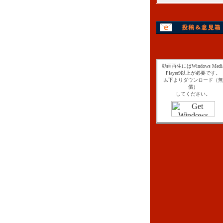
動画再生にはWindows Medi
Player9以上が必要です。
以下よりダウンロード（無
償）
してください。