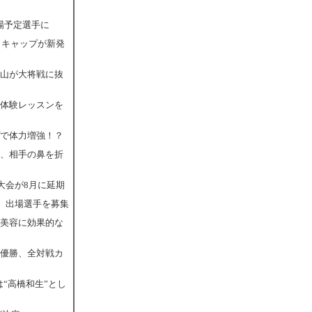
場予定選手に
＆キャップが新発
村山が大将戦に抜
の体験レッスンを
プで体力増強！？
か、相手の鼻を折
ー大会が8月に延期
催、出場選手を募集
＆美容に効果的な
ラ優勝、全対戦カ
“高橋和生”とし