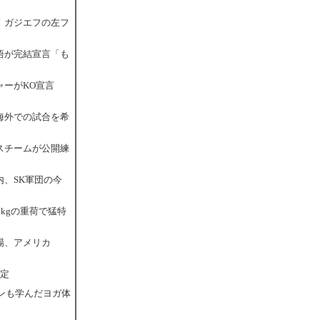
！ガジエフの左フ
悟が完結宣言「も
ャーがKO宣言
海外での試合を希
スチームが公開練
内、SK軍団の今
kgの重荷で猛特
場、アメリカ
決定
ソンも学んだヨガ体