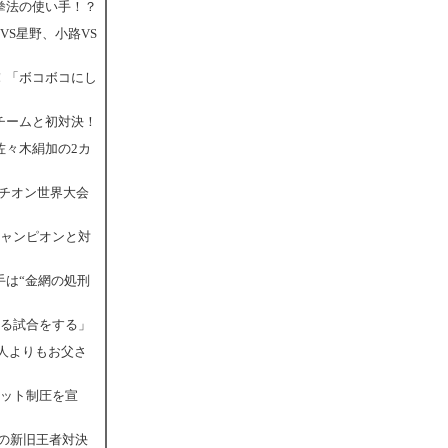
拳法の使い手！？
VS星野、小路VS
！「ボコボコにし
チームと初対決！
佐々木絹加の2カ
ラチオン世界大会
チャンピオンと対
手は“金網の処刑
残る試合をする」
本人よりもお父さ
マット制圧を宣
スの新旧王者対決