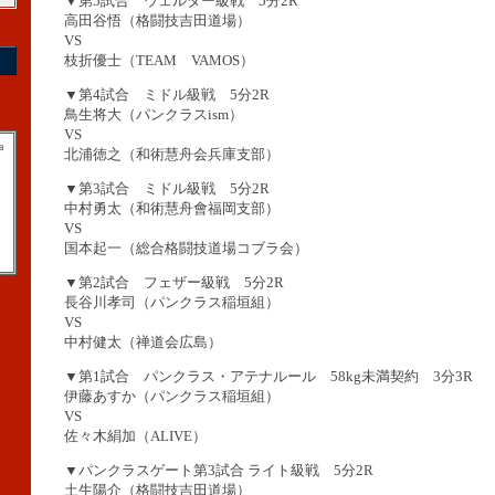
▼第5試合 ウェルター級戦 5分2R
高田谷悟（格闘技吉田道場）
VS
枝折優士（TEAM VAMOS）
▼第4試合 ミドル級戦 5分2R
鳥生将大（パンクラスism）
VS
a
北浦徳之（和術慧舟会兵庫支部）
▼第3試合 ミドル級戦 5分2R
中村勇太（和術慧舟會福岡支部）
VS
国本起一（総合格闘技道場コブラ会）
▼第2試合 フェザー級戦 5分2R
長谷川孝司（パンクラス稲垣組）
VS
中村健太（禅道会広島）
▼第1試合 パンクラス・アテナルール 58kg未満契約 3分3R
伊藤あすか（パンクラス稲垣組）
VS
佐々木絹加（ALIVE）
▼パンクラスゲート第3試合 ライト級戦 5分2R
土生陽介（格闘技吉田道場）