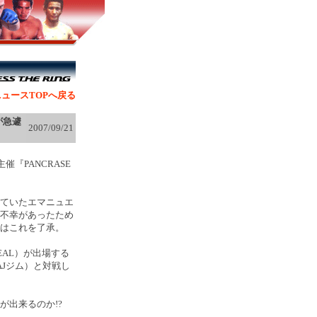
ュースTOPへ戻る
が急遽
2007/09/21
『PANCRASE
ていた
エマニュエ
不幸があったため
はこれを了承。
EAL）
が出場する
Jジム）と対戦し
出来るのか!?