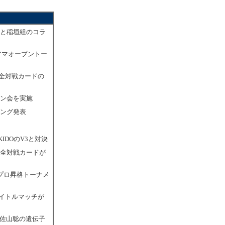
氏と稲垣組のコラ
5アマオープントー
、全対戦カードの
イン会を実施
キング発表
IDOのV3と対決
の全対戦カードが
プロ昇格トーナメ
タイトルマッチが
と佐山聡の遺伝子