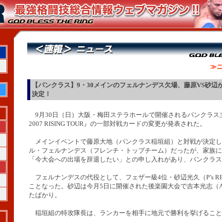
≫ニ
【パンクラス】9・30メインのフェルナンデス欠場、藤原VS砂辺
決定！
9月30日（日）大阪・梅田ステラホールで開催されるパンクラス主催
2007 RISING TOUR』の一部対戦カードの変更が発表された。
メインイベントで
藤原大地（パンクラス稲垣組）と対戦が決定し
ル・フェルナンデス（フレンチ・トップチーム）だったが、家族に
「今大会への出場を辞退したい」との申し入れがあり、パンクラス
フェルナンデスの代役として
、フェザー級4位・砂辺光久（P’s R
ことなった。砂辺は
今月5日に開催された後楽園大会で吉本光志（A
たばかり。
稲垣組の特攻隊長は、ランカーを相手に地元で勝利を挙げることが