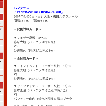
パンクラス
「PANCRASE 2007 RISING TOUR」
2007年9月30日（日）大阪・梅田ステラホール
開場15：00 開始16：00
ー
＜変更対戦カード＞
グ
▼フェザー級戦 5分3R
藤原大地（パンクラス稲垣組）
VS
砂辺光久（P’s REAL/同級4位）
＜全対戦カード＞
ー
▼メインイベント フェザー級戦 5分3R
藤原大地（パンクラス稲垣組）
VS
砂辺光久（P’s REAL/同級4位）
▼セミファイナル フェザー級戦 5分2R
藤本直治（パンクラス稲垣組/同級5位）
ン
VS
パンチィー山内（総合格闘技道場コブラ会）