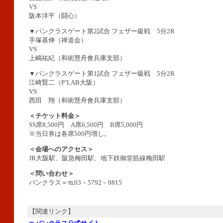
VS
阪本洋平（闘心）
▼パンクラスゲート第2試合 フェザー級戦 5分2R
手塚基伸（禅道会）
VS
上嶋祐紀（和術慧舟會兵庫支部）
▼パンクラスゲート第1試合 フェザー級戦 5分2R
江崎賢二（P’LAB大阪）
VS
西田 翔（和術慧舟會兵庫支部）
＜チケット料金＞
SS席8,500円 A席6,500円 B席5,000円
※当日券は各席500円増し。
＜会場へのアクセス＞
JR大阪駅、阪急梅田駅、地下鉄御堂筋線梅田駅
＜問い合わせ＞
パンクラス＝℡03－5792－0815
【関連リンク】