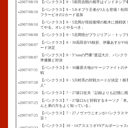
2007/08/19
【パンクラス】9・5前田吉朗の相手はインドネシア
■
【パンクラス】9・5ネオブラ王者が3人も登場！松田
2007/08/10
■
フラービオの2カード追加
【パンクラス】9・5北岡が現役復帰の船木に挑戦状
2007/08/10
■
てやる。オレとやるべき」
2007/08/08
【パンクラス】9・5北岡悟がブラジリアン・トップ
■
【パンクラス】9・30高田谷VS枝折、伊藤あすかVS
2007/08/07
■
ード決定
【パンクラス】9・5“ismの門番”渡辺大介、パンク
2007/08/07
■
準優勝と対決
【パンクラス】9・30藤原大地がケージファイトの
2007/07/31
■
戦
【パンクラス】9・5川村亮の対戦カードが決定！相
2007/07/28
■
人”
2007/07/26
【パンクラス】7・27坂口征夫「記録よりも記憶に
■
【パンクラス】7・27坂口Jrと対戦するキーソク「
2007/07/25
■
んと弟の方をよく知っている」
【パンクラス】7・27ノヴァウニオンがパンクラス
2007/07/25
■
言！
【パンクラス】10・14アスエリオVSアルボーシャ
2007/07/23