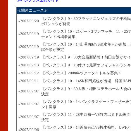
≫パンクラス公式サイト
≪関連ニュース≫
【パンクラス】9・30ブラックエンジェルズの平松
2007/09/20
■
ボTシャツが発売
【パンクラス】10・21ゲート2ワンマッチ、11・2
2007/09/19
■
ナメント出場者募集
【パンクラス】10・14山澤勇紀VS清水隼人が追加
2007/09/19
■
試合順が決定
2007/09/19
【パンクラス】9・30大会最新情報！前田吉朗がサ
■
2007/09/13
【パンクラス】9・13付けで最新オフィシャルラン
■
2007/09/12
【パンクラス】2008年ツアータイトルを募集！
■
2007/09/11
【パンクラス】10・14SK和田拓也が出場、韓国HAPK
■
【パンクラス】9・30大阪・梅田ステラホール大会
2007/09/07
■
決定
【パンクラス】10・14パンクラスゲートフェザー級
2007/09/07
■
ント開幕
【パンクラス】11・28中西裕一VS竹内出ミドル級
2007/09/07
■
決定
【パンクラス】10・14近藤有己VS桜木裕司、UWF
2007/09/06
■