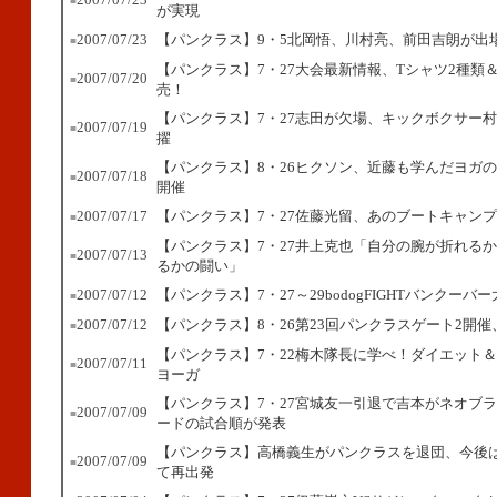
■
が実現
2007/07/23
【パンクラス】9・5北岡悟、川村亮、前田吉朗が出
■
【パンクラス】7・27大会最新情報、Tシャツ2種類
2007/07/20
■
売！
【パンクラス】7・27志田が欠場、キックボクサー
2007/07/19
■
擢
【パンクラス】8・26ヒクソン、近藤も学んだヨガ
2007/07/18
■
開催
2007/07/17
【パンクラス】
7・27佐藤光留、あのブートキャン
■
【パンクラス】7・27井上克也「自分の腕が折れる
2007/07/13
■
るかの闘い」
2007/07/12
【パンクラス】7・27～29bodogFIGHTバンクーバ
■
2007/07/12
【パンクラス】8・26第23回パンクラスゲート2開
■
【パンクラス】7・22梅木隊長に学べ！ダイエット
2007/07/11
■
ヨーガ
【パンクラス】7・27宮城友一引退で吉本がネオブ
2007/07/09
■
ードの試合順が発表
【パンクラス】高橋義生がパンクラスを退団、今後は
2007/07/09
■
て再出発