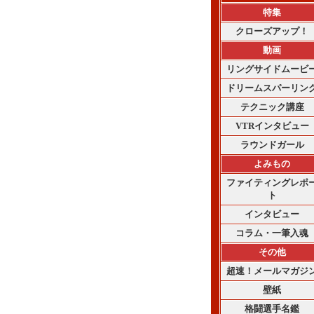
特集
クローズアップ！
動画
リングサイドムービ
ドリームスパーリン
テクニック講座
VTRインタビュー
ラウンドガール
よみもの
ファイティングレポ
ト
インタビュー
コラム・一筆入魂
その他
超速！メールマガジ
壁紙
格闘選手名鑑