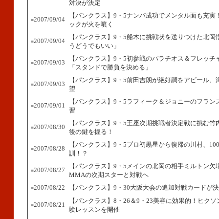
対決が決定
【パンクラス】9・5ナンパ成功でメンタル面も充実
2007/09/04
■
ックが火を噴く
【パンクラス】9・5船木に挑戦状を送りつけた北岡
2007/09/04
■
うどうでもいい」
【パンクラス】9・5初参戦のパラチオス＆フレッチ
2007/09/03
■
「スタンドで勝負を決める」
【パンクラス】9・5前田吉朗が絶好調をアピール、
2007/09/03
■
望
【パンクラス】9・5ラフィーク＆ジョニーのフラン
2007/09/01
■
習
【パンクラス】9・5王座次期挑戦者決定戦に挑む竹
2007/08/30
■
後の鍵を握る！
【パンクラス】9・5プロ初黒星から復帰の川村、100
2007/08/28
■
訓！？
【パンクラス】9・5メインの北岡の相手ミルトン欠
2007/08/27
■
MMAの次期スターと対戦へ
2007/08/22
【パンクラス】9・30大阪大会の追加対戦カードが
■
【パンクラス】8・26＆9・23美容に効果的！ヒク
2007/08/21
■
験レッスンを開催