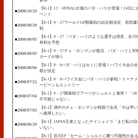
【K-1】12・6FINAL出場のバダ・ハリが登場！24日
■2008/10/20
ベント
【K-1】9・27ワールドGP開幕戦の試合順決定、前田
■2008/09/20
戦
【K-1】9・27「バダ・ハリのような選手は得意」谷川
■2008/09/05
有利を予想
【K-1】9・27チェ・ホンマンが復活、バダ・ハリと
■2008/09/05
カードが揃う
【K-1】8・9バダ・ハリはセミに登場！ハワイ大会の
■2008/08/06
順が決定
【K-1】8・9ハワイ大会にバダ・ハリが参戦！トーナ
■2008/07/22
ービーンもエントリー
【K-1】9・27開幕戦でアーツがシュルトと激突！「1R
■2008/07/04
不可能じゃない」
【K-1】渦中のチェ・ホンマンが韓国で会見「今は早
■2008/07/03
へ復帰したい」
【K-1】JAPAN王者となったテイシェイラ「まだ私の
■2008/06/29
いない」
【K-1】谷川EP「セーム・シュルトに勝つ可能性があ