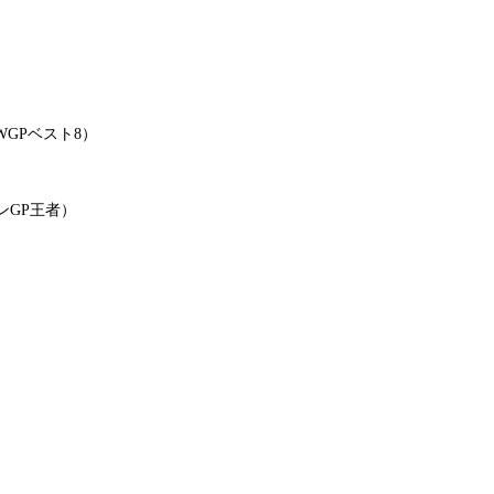
8年WGPベスト8）
ンGP王者）