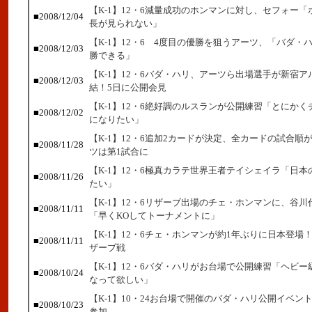
【K-1】12・6減量成功のホンマンに対し、セフォー
■2008/12/04
長が見られない」
【K-1】12・6 4度目の優勝を狙うアーツ、「バダ・
■2008/12/03
勝できる」
【K-1】12・6バダ・ハリ、アーツら出場選手が新宿ア
■2008/12/03
結！5日に公開会見
【K-1】12・6絶好調のルスランが公開練習「とにか
■2008/12/02
になりたい」
【K-1】12・6追加2カードが決定、全カードの試合順
■2008/11/28
ツは第1試合に
【K-1】12・6極真カラテ世界王者テイシェイラ「日
■2008/11/26
たい」
【K-1】12・6リザーブ出場のチェ・ホンマンに、谷
■2008/11/11
「早くKOしてトーナメントに」
【K-1】12・6チェ・ホンマンが約1年ぶりに日本登場
■2008/11/11
ザーブ戦
【K-1】12・6バダ・ハリがお台場で公開練習「ヘビ
■2008/10/24
なって欲しい」
【K-1】10・24お台場で開催のバダ・ハリ公開イベン
■2008/10/23
参加