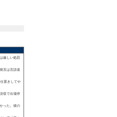
には厳しい処罰
賞発言は言語道
お仕置きしてや
額没収で出場停
なかった。彼の