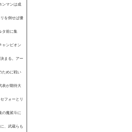
「ホンマンは成
ハリを倒せば優
ルタ前に集
くチャンピオン
が決まる。アー
本のために戦い
川代表が期待大
！セフォーとリ
ー級の魔裟斗に
トに、武蔵らも