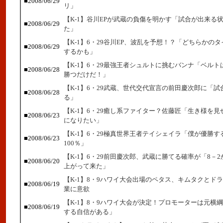
■2008/06/29
リ」
【K-1】谷川EPが武蔵の負傷を明かす「試合が出来る
■2008/06/29
た」
【K-1】6・29谷川EP、波乱を予想！？「どちらかの
■2008/06/29
するかも」
【K-1】6・29最強王者シュルトに挑むバンナ「ベル
■2008/06/28
勝つだけだ！」
【K-1】6・29武蔵、世代交代宣言の前田慶次郎に「試
■2008/06/28
る」
【K-1】6・29癒し系ファイター？佐藤匠「生き様を
■2008/06/23
になりたい」
【K-1】6・29極真世界王者テイシェイラ「僕が優勝す
■2008/06/23
100％」
【K-1】6・29前田慶次郎、武蔵に勝てる確率が「8－2
■2008/06/20
上がって来た」
【K-1】8・9ハワイ大会出場のペタス、キムタクとド
■2008/06/19
業に意欲
【K-1】8・9ハワイ大会が決定！プロモーターは元横
■2008/06/19
する自信がある」