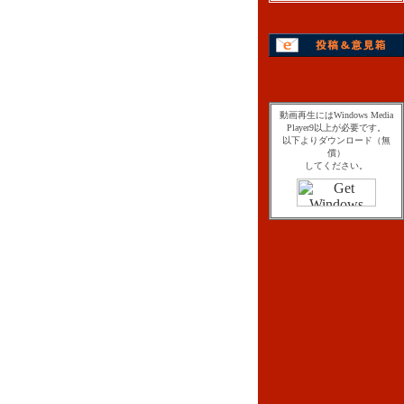
動画再生にはWindows Media
Player9以上が必要です。
以下よりダウンロード（無
償）
してください。