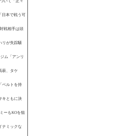
について「正々
!「日本で戦う可
「対戦相手は頭
・ハリが失踪騒
新ジム「アンリ
高萩、タケ
賞「ベルトを持
・サキともに決
レミーもKOを狙
ダイナミックな