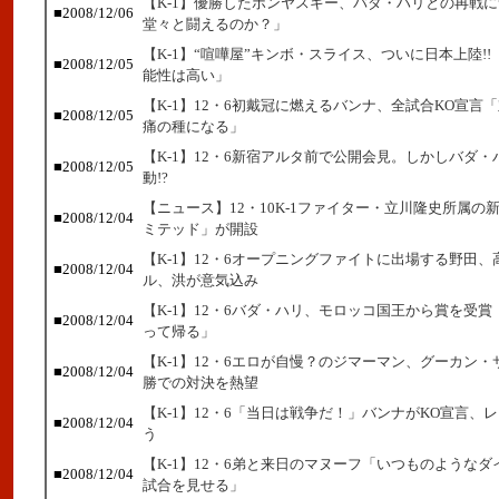
【K-1】優勝したボンヤスキー、バダ・ハリとの再戦
■2008/12/06
堂々と闘えるのか？」
【K-1】“喧嘩屋”キンボ・スライス、ついに日本上陸!
■2008/12/05
能性は高い」
【K-1】12・6初戴冠に燃えるバンナ、全試合KO宣言
■2008/12/05
痛の種になる」
【K-1】12・6新宿アルタ前で公開会見。しかしバダ
■2008/12/05
動!?
【ニュース】12・10K-1ファイター・立川隆史所属の
■2008/12/04
ミテッド」が開設
【K-1】12・6オープニングファイトに出場する野田、
■2008/12/04
ル、洪が意気込み
【K-1】12・6バダ・ハリ、モロッコ国王から賞を受
■2008/12/04
って帰る」
【K-1】12・6エロが自慢？のジマーマン、グーカン
■2008/12/04
勝での対決を熱望
【K-1】12・6「当日は戦争だ！」バンナがKO宣言、
■2008/12/04
う
【K-1】12・6弟と来日のマヌーフ「いつものような
■2008/12/04
試合を見せる」