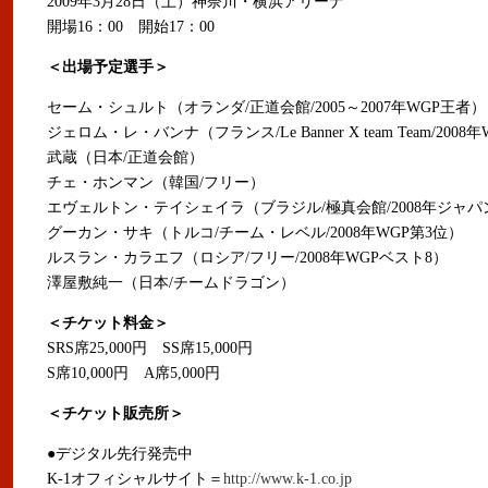
2009年3月28日（土）神奈川・横浜アリーナ
開場16：00 開始17：00
＜出場予定選手＞
セーム・シュルト（オランダ/正道会館/2005～2007年WGP王者）
ジェロム・レ・バンナ（フランス/Le Banner X team Team/200
武蔵（日本/正道会館）
チェ・ホンマン（韓国/フリー）
エヴェルトン・テイシェイラ（ブラジル/極真会館/2008年ジャパ
グーカン・サキ（トルコ/チーム・レベル/2008年WGP第3位）
ルスラン・カラエフ（ロシア/フリー/2008年WGPベスト8）
澤屋敷純一（日本/チームドラゴン）
＜チケット料金＞
SRS席25,000円 SS席15,000円
S席10,000円 A席5,000円
＜チケット販売所＞
●デジタル先行発売中
K-1オフィシャルサイト＝
http://www.k-1.co.jp