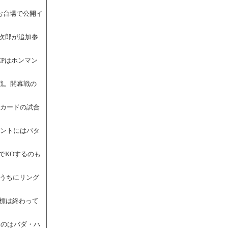
にお台場で公開イ
慶次郎が追加参
EPはホンマン
対戦。開幕戦の
全カードの試合
メントにはバタ
でKOするのも
いうちにリング
目標は終わって
るのはバダ・ハ