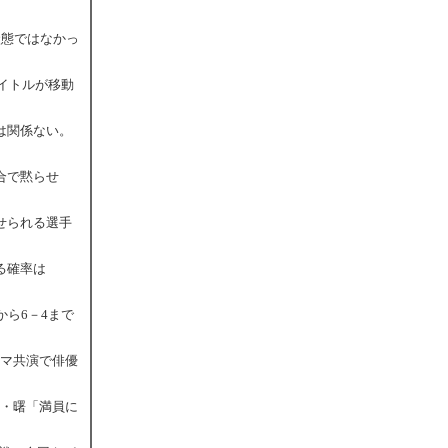
状態ではなかっ
タイトルが移動
トは関係ない。
合で黙らせ
見せられる選手
る確率は
から6－4まで
ラマ共演で俳優
綱・曙「満員に