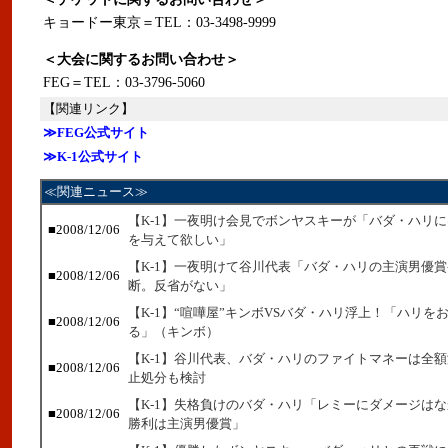
キョードー東京＝TEL：03-3498-9999
＜大会に関するお問い合わせ＞
FEG＝TEL：03-3796-5060
【関連リンク】
≫FEG公式サイト
≫K-1公式サイト
≪関連ニュース≫
【K-1】一夜明け会見でボンヤスキーが「バダ・ハリ
■2008/12/06
を与えて欲しい」
【K-1】一夜明けて谷川代表「バダ・ハリの主演男優
■2008/12/06
断。反省がない」
【K-1】“喧嘩屋”キンボVSバダ・ハリ浮上！「ハリを
■2008/12/06
る」（キンボ）
【K-1】谷川代表、バダ・ハリのファイトマネーは全
■2008/12/06
止処分も検討
【K-1】失格負けのバダ・ハリ「レミーにダメージは
■2008/12/06
勝利は主演男優賞」