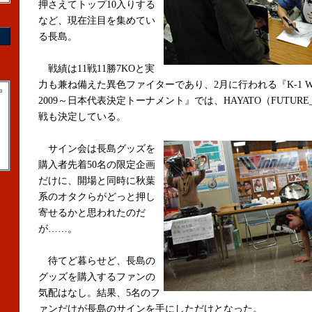
押さえてトップ10入りする
など、現在注目を集めてい
る長島。
戦績は11戦11勝7KOと実
力も兼ね備えた異色ファイターであり、2月に行われる『K-1 WO
a
2009～日本代表決定トーナメント』では、HAYATO（FUTURE_
戦も決定している。
サイン会は長島グッズを
購入者先着50名の限定企画
だけに、開場と同時に秋葉
系のオタクらがどっと押し
寄せるかと思われたのだ
が……。
待てど暮らせど、長島の
グッズを購入するファンの
気配はなし。結果、5名のフ
ァンだけが長島のサインを手にしただけとなった。