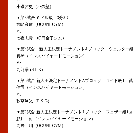
小磯哲史（小鉄塾）
▼第5試合 ミドル級 3分3R
宮崎高廣（OGUNI-GYM）
VS
七夜志貴（町田金子ジム）
▼第4試合 新人王決定トーナメントAブロック ウェルター級1
真琴（インスパイヤードモーション）
VS
九龍暴 (S.F.K）
▼第3試合 新人王決定トーナメントAブロック ライト級1回戦 
健司（インスパイヤードモーション）
VS
秋草利光（E.S.G）
▼第2試合 新人王決定トーナメントAブロック フェザー級1回
頴川 裕（インスパイヤードモーション）
高野 翔（OGUNI-GYM）