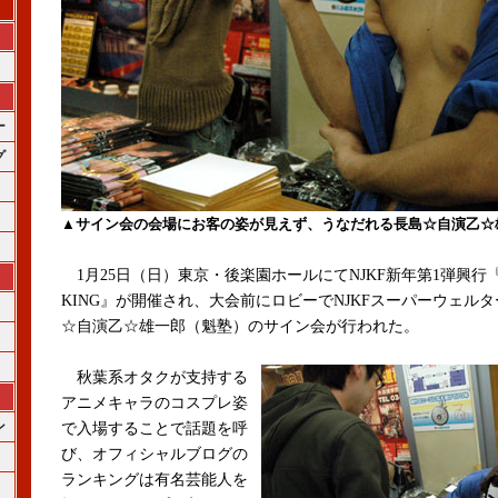
ー
グ
▲サイン会の会場にお客の姿が見えず、うなだれる長島☆自演乙☆
1月25日（日）東京・後楽園ホールにてNJKF新年第1弾興行『RO
KING』が開催され、大会前にロビーでNJKFスーパーウェル
☆自演乙☆雄一郎（魁塾）のサイン会が行われた。
秋葉系オタクが支持する
アニメキャラのコスプレ姿
ン
で入場することで話題を呼
び、オフィシャルブログの
ランキングは有名芸能人を