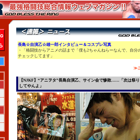
長島☆自演乙☆雄一郎インタビュー＆コスプレ写真
・「格闘技からアニメの話まで「僕も2ちゃんねらーなんで、自分
チェックしてます」
≫
【NJKF】“アニヲタ”長島自演乙、サイン会で惨敗……「次は祭り
してやんよ」