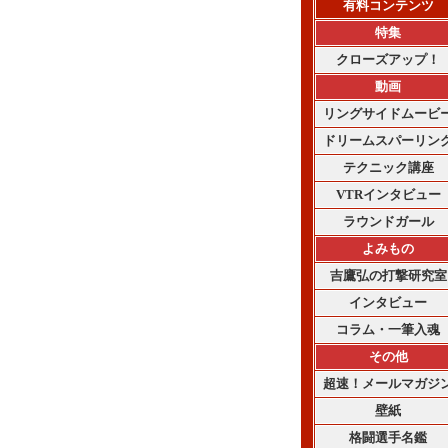
有料コンテンツ
特集
クローズアップ！
動画
リングサイドムービ
ドリームスパーリン
テクニック講座
VTRインタビュー
ラウンドガール
よみもの
吉鷹弘の打撃研究室
インタビュー
コラム・一筆入魂
その他
超速！メールマガジ
壁紙
格闘選手名鑑