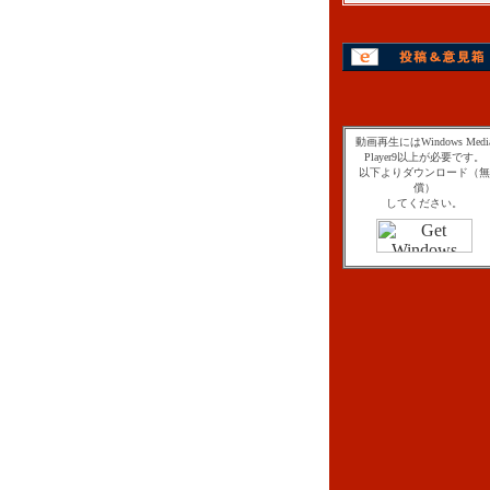
動画再生にはWindows Medi
Player9以上が必要です。
以下よりダウンロード（無
償）
してください。