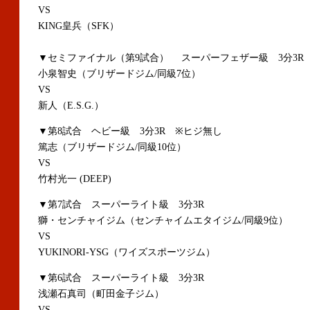
VS
KING皇兵（SFK）
▼セミファイナル（第9試合） スーパーフェザー級 3分3R
小泉智史（ブリザードジム/同級7位）
VS
新人（E.S.G.）
▼第8試合 ヘビー級 3分3R ※ヒジ無し
篤志（ブリザードジム/同級10位）
VS
竹村光一 (DEEP)
▼第7試合 スーパーライト級 3分3R
獅・センチャイジム（センチャイムエタイジム/同級9位）
VS
YUKINORI-YSG（ワイズスポーツジム）
▼第6試合 スーパーライト級 3分3R
浅瀬石真司（町田金子ジム）
VS