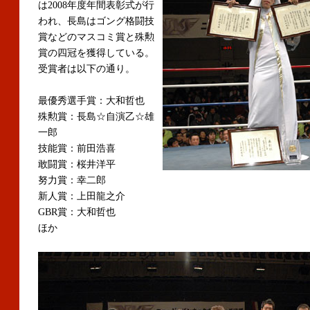
は2008年度年間表彰式が行
われ、長島はゴング格闘技
賞などのマスコミ賞と殊勲
賞の四冠を獲得している。
受賞者は以下の通り。
最優秀選手賞：大和哲也
殊勲賞：長島☆自演乙☆雄
一郎
技能賞：前田浩喜
敢闘賞：桜井洋平
努力賞：幸二郎
新人賞：上田龍之介
GBR賞：大和哲也
ほか