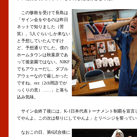
この惨敗を受けて長島は
「サイン会をやるのは昨日
ネットで知りました（苦
笑）。5人ぐらいしか来ない
と予想していたんですけ
ど、予想通りでした。僕の
ホームタウンは秋葉原であ
って後楽園ではない。NJKF
でもアウェーだし、ダブル
アウェーなので厳しかった
ですね。orz（2ch用語でが
っくりの意）……」と落ち
込み気味。
サイン会終了後には、K-1日本代表トーナメント制覇を宣言
てやんよ。この次は祭りにしてやんよ」とリベンジを誓ってい
なおこの日、第6試合後に