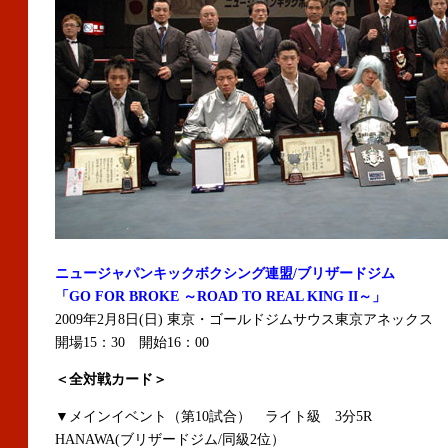
ニュージャパンキックボクシング連盟/ブリザードジム
「GO FOR BROKE ～ROAD TO REAL KING II～」
2009年2月8日(日) 東京・ゴールドジムサウス東京アネックス
開場15：30 開始16：00
＜全対戦カード＞
▼メインイベント（第10試合） ライト級 3分5R
HANAWA(ブリザードジム/同級2位）