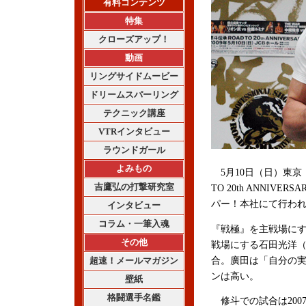
有料コンテンツ
特集
クローズアップ！
動画
リングサイドムービー
ドリームスパーリング
テクニック講座
VTRインタビュー
ラウンドガール
よみもの
5月10日（日）東京
吉鷹弘の打撃研究室
TO 20th ANNIV
パー！本社にて行わ
インタビュー
コラム・一筆入魂
『戦極』を主戦場にす
その他
戦場にする石田光洋（
超速！メールマガジン
合。廣田は「自分の
ンは高い。
壁紙
格闘選手名鑑
修斗での試合は200