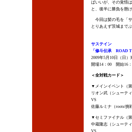
ばいいが、その覚悟
と、後半に勝負を懸
今回は髪の毛を「サ
とりあえず茨城まで
サステイン
「修斗伝承 ROAD TO 2
2009年5月10日（日
開場14：00 開始16：
＜全対戦カード＞
▼メインイベント（第
リオン武（シューティン
VS
佐藤ルミナ（roots/挑
▼セミファイナル（第
中蔵隆志（シューティング
VS