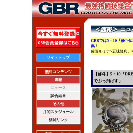
GBRでは5・10「修斗伝承R
集！
佐藤ルミナ×五味隆典、
サイトトップ
無料コンテンツ
【修斗】5・10『D
速報
でぶっ飛ばす」
ニュース
試合結果
その他
月間スケジュール
格闘リンク