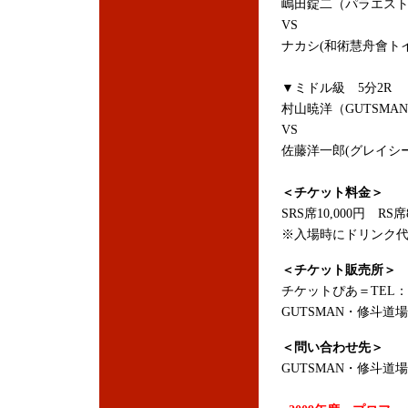
嶋田錠二（パラエス
VS
ナカシ(和術慧舟會ト
▼ミドル級 5分2R
村山暁洋（GUTSM
VS
佐藤洋一郎(グレイシ
＜チケット料金＞
SRS席10,000円 RS席
※入場時にドリンク代
＜チケット販売所＞
チケットぴあ＝TEL：05
GUTSMAN・修斗道場＝
＜問い合わせ先＞
GUTSMAN・修斗道場＝