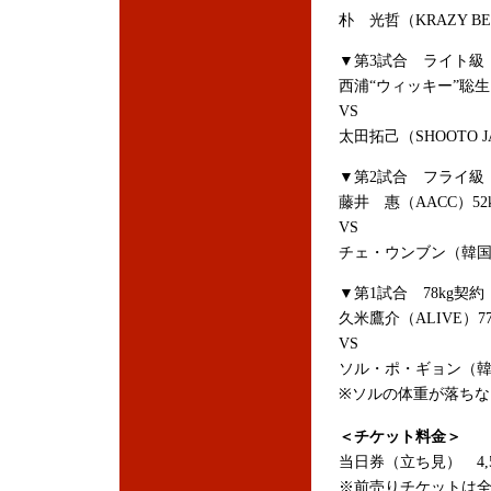
朴 光哲（KRAZY B
▼第3試合 ライト級 
西浦“ウィッキー”聡生（
VS
太田拓己（SHOOTO JA
▼第2試合 フライ級 
藤井 惠（AACC）52k
VS
チェ・ウンブン（韓国/
▼第1試合 78kg契約
久米鷹介（ALIVE）77.
VS
ソル・ポ・ギョン（
※ソルの体重が落ちな
＜チケット料金＞
当日券（立ち見） 4,5
※前売りチケットは