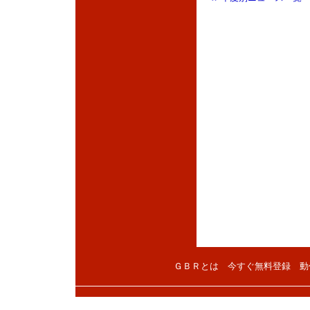
ＧＢＲとは
今すぐ無料登録
動