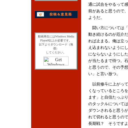
通に試合をやるって
前があると思うので
ようだ。
闘い方については「
動き続けるのが厄介
動画再生にはWindows Media
Player9以上が必要です。
れば止まる。俺は立
以下よりダウンロード（無
え込まれないように
償）
してください。
にならないようにし
が当たるまで待つ。
と思うので、その予
い」と言い放つ。
以前修斗に上がって
くなっているところ
ます」と自信たっぷ
のタックルについては
ダウンされると思う
れて切れると思うの
長期戦？ そうです