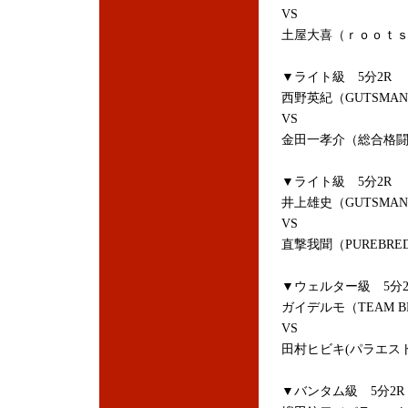
VS
土屋大喜（ｒｏｏｔ
▼ライト級 5分2R
西野英紀（GUTSMA
VS
金田一孝介（総合格闘
▼ライト級 5分2R
井上雄史（GUTSMA
VS
直撃我聞（PUREBRE
▼ウェルター級 5分2
ガイデルモ（TEAM B
VS
田村ヒビキ(パラエス
▼バンタム級 5分2R