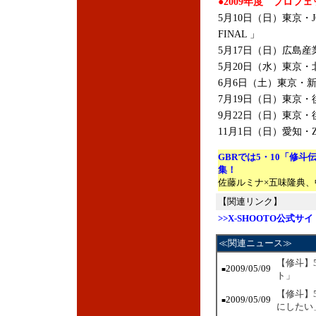
●2009年度 プロ
5月10日（日）東京・JC
FINAL 」
5月17日（日）広島産業
5月20日（水）東京・
6月6日（土）東京・
7月19日（日）東京
9月22日（日）東京
11月1日（日）愛知・ZEP
GBRでは5・10「修斗伝承R
集！
佐藤ルミナ×五味隆典、
【関連リンク】
>>X-SHOOTO公式サイ
≪関連ニュース≫
【修斗】
2009/05/09
■
ト」
【修斗】
2009/05/09
■
にしたい