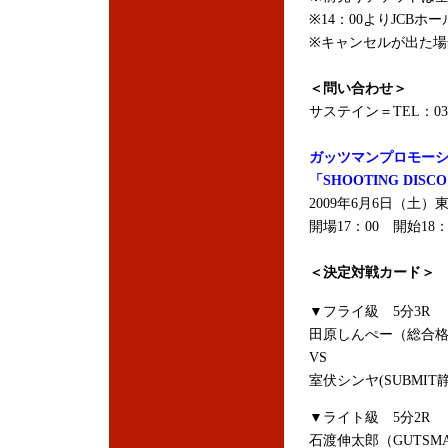
※14：00よりJCB
※キャンセルが出た場
＜問い合わせ＞
サステイン＝TEL：03-5
ガッツマンプロモー
「SHOOTING DI
2009年6月6日（土）
開場17：00 開始18：
＜決定対戦カード＞
▼フライ級 5分3R
田原しんぺー（総合格闘
VS
室伏シンヤ(SUBMIT
▼ライト級 5分2R
石渡伸太郎（GUTSM