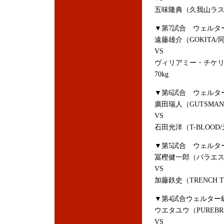
五味隆典（久我山ラスカ
▼第7試合 ウェルター
遠藤雄介（GOKITA/
VS
ヴィリアミー・チケリ
70kg
▼第6試合 ウェルター
廣田瑞人（GUTSMAN
VS
石田光洋（T-BLOOD
▼第5試合 ウェルター
冨樫健一郎（パラエスト
VS
加藤鉄史（TRENCH T
▼第4試合ウェルター級
ウエタユウ（PUREBR
VS