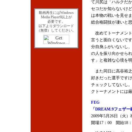
て川尻は「ハルクだ
セコだか知らないけ
動画再生にはWindows
は本物の戦いを見せ
Media Player9以上が
必要です。
総合格闘技が凄いと
以下よりダウンロード
（無償）してください。
改めてトーナメント
言うと面白くないで
分自身ふがいないし
の人を振り向かせら
す」と複雑な心境を
また同日に高谷裕之
好きだった選手です
チェックしてないし
クトーナメントには
FEG
「DREAM.9フェザー級
2009年5月26日（
開場17：00 開始18：