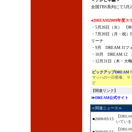
＜テレビ中継＞
全国TBS系列にて
5月
●DREAM2009年度
・5月26日（火） DRE
・7月20日（月・祝）
リーナ
・9月 DREAM.1
・10月 DREAM.1
・12月31日（木・大晦
ピックアップDREAM
マッハの一日密着、マ
ど
【関連リンク】
≫DREAM公式サイト
≪関連ニュース≫
【DRE
■2009/05/15
いている
【DRE
■2009/05/15