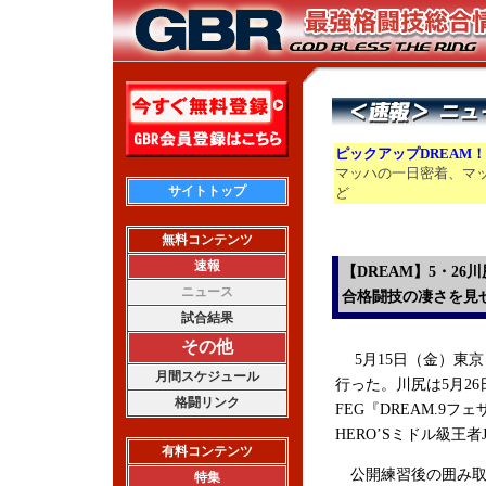
ピックアップDREAM
マッハの一日密着、マ
サイトトップ
ど
無料コンテンツ
速報
【DREAM】5・2
ニュース
合格闘技の凄さを見
試合結果
その他
5月15日（金）東京・
月間スケジュール
行った。川尻は5月2
格闘リンク
FEG『DREAM.9フ
HERO’Sミドル級王
有料コンテンツ
公開練習後の囲み取
特集