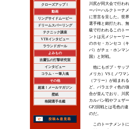
川尻が同大会で行わ
クローズアップ！
ーパーハルクトーナ
動画
に苦言を呈した。世
リングサイドムービー
選手権と銘打たれ、
ドリームスパーリング
級で行われるこのト
テクニック講座
ントは元メジャーリ
VTRインタビュー
のホセ・カンセコ（
ラウンドガール
バ）がチェ・ホンマ
よみもの
国）と対戦。
吉鷹弘の打撃研究室
インタビュー
他にもボブ・サップ
コラム・一筆入魂
メリカ）VSミノワマ
（フリー）が組まれ
その他
ど、バラエティ色の
超速！メールマガジン
合が並んでおり、川尻
壁紙
カルバン戦やフェザ
格闘選手名鑑
GP2回戦とは毛色の
のだ。
このトーナメントに