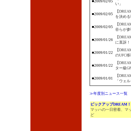
■2009/02/05
い」
【DRE
■2009/02/05
を決める
【DRE
■2009/02/05
谷らが参
【DRE
■2009/01/26
に直訴！
【DRE
■2009/01/22
のUFC
【DRE
■2009/01/22
ター級G
【DRE
■2009/01/01
「ウェル
≫年度別ニュース一覧
ピックアップDREAM
マッハの一日密着、マ
ど