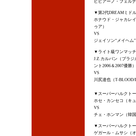
ビビアーノ・フェルナ
▼第2代DREAMミド
ホナウド・ジャカレイ
ゥア）
VS
ジェイソン“メイヘム
▼ライト級ワンマッ
J.Z.カルバン（ブラ
ント2006＆2007優勝
VS
川尻達也（T-BLOOD
▼スーパーハルクトー
ホセ・カンセコ（キ
VS
チェ・ホンマン（韓国
▼スーパーハルクトー
ゲガール・ムサシ（オランダ/te