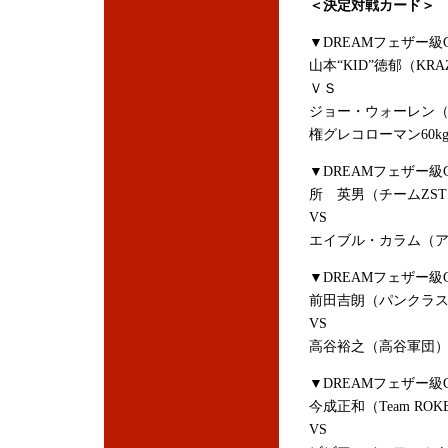
＜決定対戦カード＞
▼DREAMフェザー級G
山本“KID”徳郁
（KRA
ＶＳ
ジョー・ウォーレン（
権グレコローマン60k
▼DREAMフェザー級G
所 英男（チームZS
VS
エイブル・カラム（アメリカ/C
▼DREAMフェザー級G
前田吉朗（パンクラス
VS
高谷裕之（高谷軍団
▼DREAMフェザー級G
今成正和（Team RO
VS