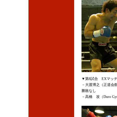
▼第8試合 EXマッチ
－大渡博之（正道会館
勝敗なし
－高橋 攻（Duro G