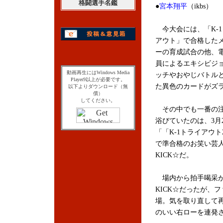
格闘選手名鑑
●
宮本翔平
（ikbs）
今大会には、「K-1
アウト」で合格した
ーの育成試合の他、
員によるエキシビジ
動画再生にはWindows Media
ッチやおやじバトル
Player9以上が必要です。
た異色のカードがズ
以下よりダウンロード（無
償）
してください。
その中でも一番の
浴びていたのは、3月
「「K-1トライアウト2
で準合格のお笑い芸
KICK☆だ。
場内から拍手喝采が
KICK☆だったが、
場。気を取り直して再
のいい右ローを連発