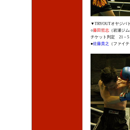
▼TRYOUTオヤジバ
○
藤田哲志
（岩瀬ジム/
チケット判定 21－5
●
佐藤貴之
（ファイテ