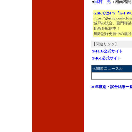
●
田村 充
（湘南格
GBRでは4･9『K-1
https://gbring.com/clos
城戸の試合、藤鬥嘩裟
動画を配信中！
無敗記録更新中の瀧谷
【関連リンク】
≫FEG公式サイト
≫K-1公式サイト
≪関連ニュース≫
≫年度別・試合結果一