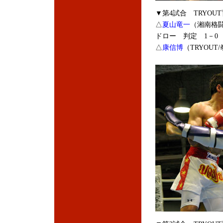
▼第4試合 TRYOU
△
夏山竜一
（湘南格
ドロー 判定 1－0 ※
△
康信博
（TRYOU