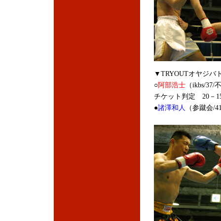
▼TRYOUTオヤジバ
○
阿部浩士
（ikbs/3
チケット判定 20－1
●
諸澤和人
（参蹴会/4