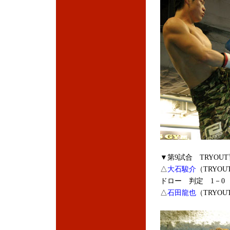
▼第9試合 TRYOU
△
大石駿介
（TRYOU
ドロー 判定 1－0 ※
△
石田龍也
（TRYOU