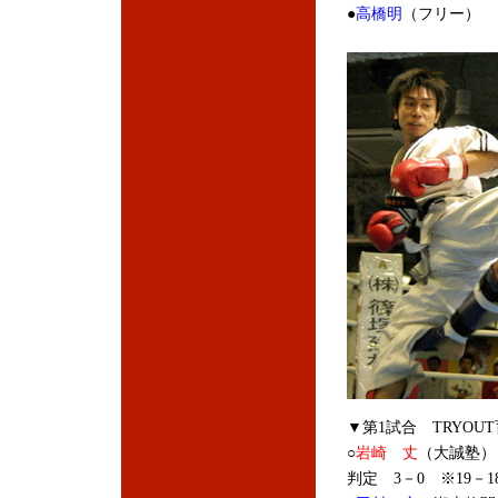
●
高橋明
（フリー）
▼第1試合 TRYOU
○
岩崎 丈
（大誠塾）
判定 3－0 ※19－18