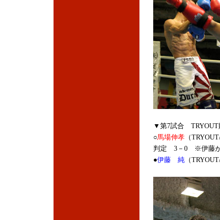
▼第7試合 TRYOU
○
馬場伸孝
（TRYOU
判定 3－0 ※伊藤
●
伊藤 純
（TRYOU