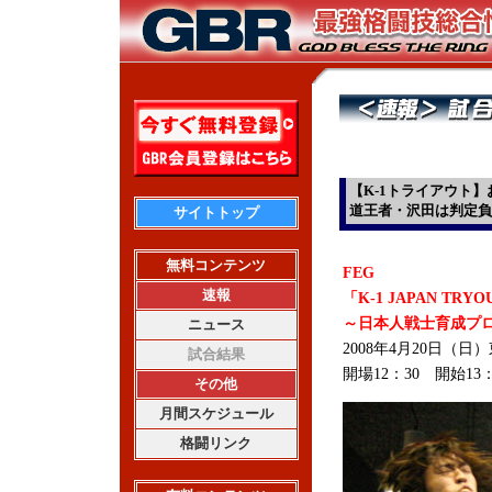
【K-1トライアウト】
道王者・沢田は判定負
サイトトップ
無料コンテンツ
FEG
速報
「K-1 JAPAN TRYO
～日本人戦士育成プ
ニュース
2008年4月20日（
試合結果
開場12：30 開始13：
その他
月間スケジュール
格闘リンク