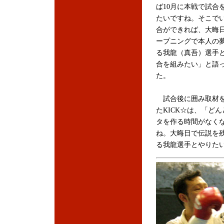
ば10月に本戦で試合
たいですね。そこで
合ができれば、大晦
ープニングで本人の
る我龍（真吾）選手
合を組みたい」と語
た。
試合後に囲み取材
たKICK☆は、「ど
タを作る時間がなく
ね。大晦日で伝説を
る我龍選手とやりたい