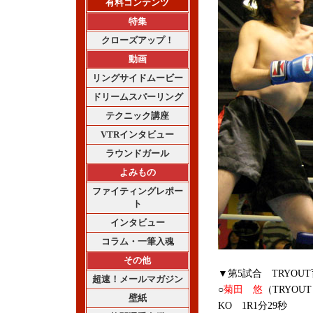
有料コンテンツ
特集
クローズアップ！
動画
リングサイドムービー
ドリームスパーリング
テクニック講座
VTRインタビュー
ラウンドガール
よみもの
ファイティングレポー
ト
インタビュー
コラム・一筆入魂
その他
▼第5試合 TRYOU
超速！メールマガジン
○
菊田 悠
（TRYOU
壁紙
KO 1R1分29秒