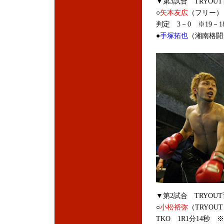
▼第3試合 TRYOU
○
矢本友広
（フリー）
判定 3－0 ※19－18
●
手塚拓也
（湘南格闘
▼第2試合 TRYOU
○
小松裕弥
（TRYOU
TKO 1R1分14秒