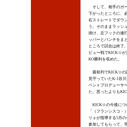
そして、相手のガ
下がったところに、
右ストレートでダウ
う。そのままラッシ
掛け、左フックの連
ッパーとパンチをま
ところで試合は終了。
ビュー戦でKICK☆
KO勝利を収めた。
最前列でKICK☆の
見守っていたK-1谷
ベントプロデューサ
た。思ったよりもKI
KICK☆の今後につ
「（フランシスコ・
リォが指導する5月の
参加してもらって、