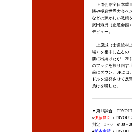
正道会館全日本重
勝や極真世界大会ベス
などの輝かしい戦績
沢田秀男
（正道会館）
デビュー。
上原誠（士道館村
場）を相手に左右の
前に出続けたが、2R
のフックを振り回す
前にダウン。3Rには
ドルを連発させて反
負けを喫した。
▼第11試合 TRYOU
○
伊藤昌臣
（TRYOU
判定 3－0 ※30－28
●
杉本幸績
（TRYOU