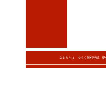
ＧＢＲとは
今すぐ無料登録
動