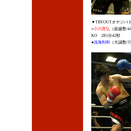
▼TRYOUTオヤジバ
○
小川貴弘
（超越塾/4
KO 2R1分42秒
●
浅海利和
（大誠塾/3