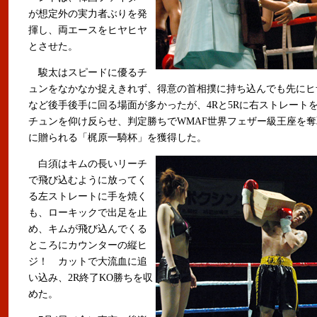
が想定外の実力者ぶりを発
揮し、両エースをヒヤヒヤ
とさせた。
駿太はスピードに優るチ
ュンをなかなか捉えきれず、得意の首相撲に持ち込んでも先にヒ
など後手後手に回る場面が多かったが、4Rと5Rに右ストレート
チュンを仰け反らせ、判定勝ちでWMAF世界フェザー級王座を奪
に贈られる「梶原一騎杯」を獲得した。
白須はキムの長いリーチ
で飛び込むように放ってく
る左ストレートに手を焼く
も、ローキックで出足を止
め、キムが飛び込んでくる
ところにカウンターの縦ヒ
ジ！ カットで大流血に追
い込み、2R終了KO勝ちを収
めた。