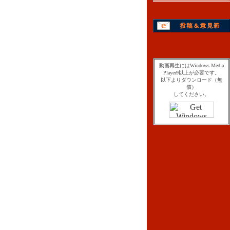
動画再生にはWindows Media
Player9以上が必要です。
以下よりダウンロード（無
償）
してください。