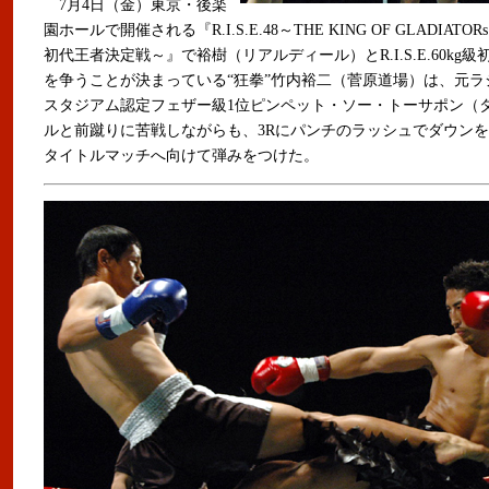
7月4日（金）東京・後楽
園ホールで開催される『R.I.S.E.48～THE KING OF GLADIATORs’0
初代王者決定戦～』で裕樹（リアルディール）とR.I.S.E.60kg
を争うことが決まっている“狂拳”竹内裕二（菅原道場）は、元ラ
スタジアム認定フェザー級1位ピンペット・ソー・トーサポン（
ルと前蹴りに苦戦しながらも、3Rにパンチのラッシュでダウン
タイトルマッチへ向けて弾みをつけた。