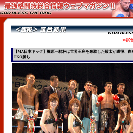
≫試合
【MA日本キック】梶原一騎杯は世界王座を奪取した駿太が獲得、白
TKO勝ち