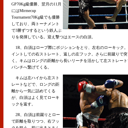
GP70Kg級優勝、翌月の11月
にはMirmecup
Tournament70Kg級でも優勝
しており、両トーナメント
で3勝ずつするという鉄人ぶ
りを発揮している。迎え撃つはエースの白須。
1R、白須はロープ際にポジションをとり、左右のローキック。
イントしての右ストレート、返しの左フック。さらに前蹴りで突
く。キムはロングの距離から長いリーチを活かして左ストレート
パンチへ繋げてくる。
キムは左ハイから左スト
レートなどで、ロングの距
離から一気に詰めてくる
が、白須はよく見てローキ
ックを返す。
2R、白須は前蹴りとロー
で距離を取りつつ、右フッ
クを狙う。前に出るとキム