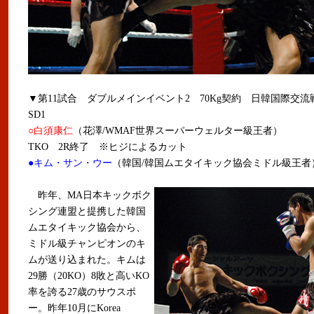
▼第11試合 ダブルメインイベント2 70Kg契約 日韓国際交流戦
SD1
○白須康仁
（花澤/WMAF世界スーパーウェルター級王者）
TKO 2R終了 ※ヒジによるカット
●キム・サン・ウー
（韓国/韓国ムエタイキック協会ミドル級王者
昨年、MA日本キックボク
シング連盟と提携した韓国
ムエタイキック協会から、
ミドル級チャンピオンのキ
ムが送り込まれた。キムは
29勝（20KO）8敗と高いKO
率を誇る27歳のサウスポ
ー。昨年10月にKorea