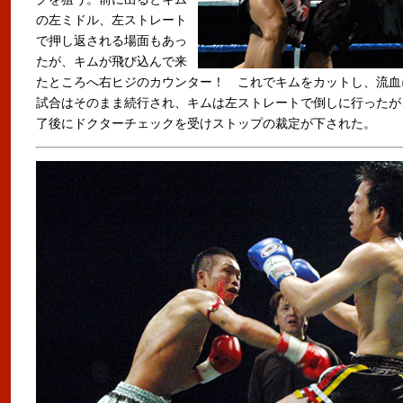
の左ミドル、左ストレート
で押し返される場面もあっ
たが、キムが飛び込んで来
たところへ右ヒジのカウンター！ これでキムをカットし、流血
試合はそのまま続行され、キムは左ストレートで倒しに行ったが
了後にドクターチェックを受けストップの裁定が下された。