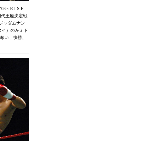
8～R.I.S.E.
級初代王座決定戦
ジャダムナン
タイ）の左ミド
を奪い、快勝。