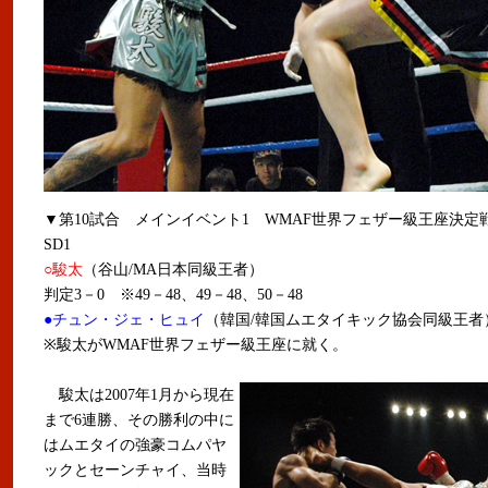
▼第10試合 メインイベント1 WMAF世界フェザー級王座決定戦
SD1
○駿太
（谷山/MA日本同級王者）
判定3－0 ※49－48、49－48、50－48
●チュン・ジェ・ヒュイ
（韓国/韓国ムエタイキック協会同級王者
※駿太がWMAF世界フェザー級王座に就く。
駿太は2007年1月から現在
まで6連勝、その勝利の中に
はムエタイの強豪コムパヤ
ックとセーンチャイ、当時