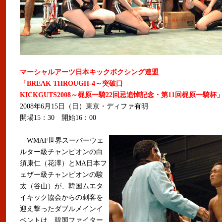
マーシャルアーツ日本キックボクシング連盟
「BREAK THROUGH-4～突破口
KICKGUTS2008～梶原一騎22回忌追悼記念・第11回梶原一騎杯
2008年6月15日（日）東京・ディファ有明
開場15：30 開始16：00
WMAF世界スーパーウェ
ルター級チャンピオンの白
須康仁（花澤）とMA日本フ
ェザー級チャンピオンの駿
太（谷山）が、韓国ムエタ
イキック協会からの刺客を
迎え撃ったダブルメインイ
ベントは、韓国ファイター