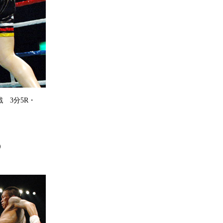
 3分5R・
）