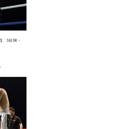
 3分3R・
）