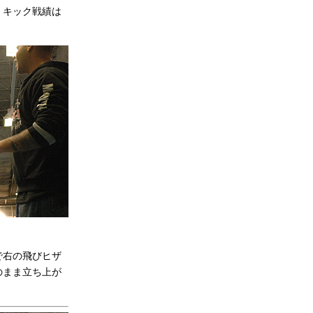
、キック戦績は
で右の飛びヒザ
のまま立ち上が