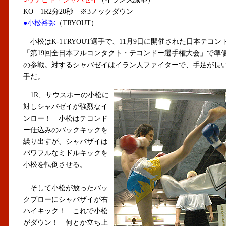
KO 1R2分20秒 ※3ノックダウン
●小松裕弥
（TRYOUT）
小松はK-1TRYOUT選手で、11月9日に開催された日本テコンド
「第19回全日本フルコンタクト・テコンドー選手権大会」で準
の参戦。対するシャバゼイはイラン人ファイターで、手足が長
手だ。
1R、サウスポーの小松に
対しシャバゼイが強烈なイ
ンロー！ 小松はテコンド
ー仕込みのバックキックを
繰り出すが、シャバザイは
パワフルなミドルキックを
小松を転倒させる。
そして小松が放ったバッ
クブローにシャバザイが右
ハイキック！ これで小松
がダウン！ 何とか立ち上