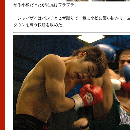
がる小松だったが足元はフラフラ。
シャバザイはパンチとヒザ蹴りで一気に小松に襲い掛かり、立
ダウンを奪う快勝を収めた。