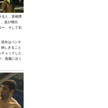
せると、首相撲
ト、血が噴出
ロー、そして右
。清水はパンチ
、倒しきること
をチェックした
が、負傷に泣く