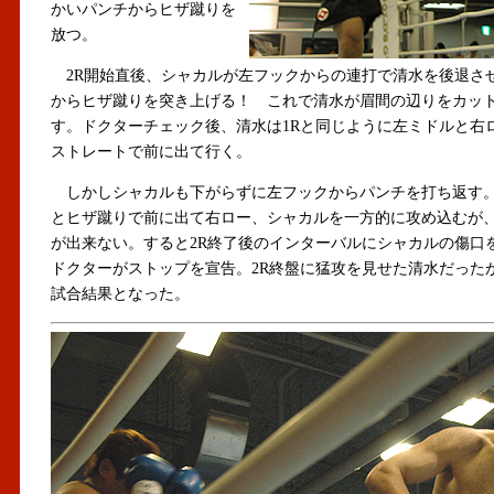
かいパンチからヒザ蹴りを
放つ。
2R開始直後、シャカルが左フックからの連打で清水を後退さ
からヒザ蹴りを突き上げる！ これで清水が眉間の辺りをカッ
す。ドクターチェック後、清水は1Rと同じように左ミドルと右
ストレートで前に出て行く。
しかしシャカルも下がらずに左フックからパンチを打ち返す
とヒザ蹴りで前に出て右ロー、シャカルを一方的に攻め込むが
が出来ない。すると2R終了後のインターバルにシャカルの傷口
ドクターがストップを宣告。2R終盤に猛攻を見せた清水だった
試合結果となった。