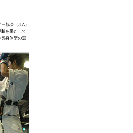
ー協会（JTA）
優勝を果たして
い長身体型の選