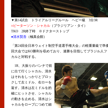
▼第14試合 トライアルリーグルール ヘビー級 3分3R
○ピーターソン・シャカル
（ブラジリアン・タイ）
TKO 2R終了時 ※ドクターストップ
●清水賢吾
（極真会館）
「第24回全日本ウェイト制空手道選手権大会」の軽重量級で準
回大会ではKO勝利を収めており、連勝を目指してブラジル人フ
カルと対戦する。
1R、大振りのパンチで前
に出て行くシャカル。清水
はそれをしっかりとブロッ
クして左ミドル、右ローを
返す。清水は左ミドルを的
確にヒットさせ、シャカル
の動きを止める。清水はシ
ャカルをロープにつめて細