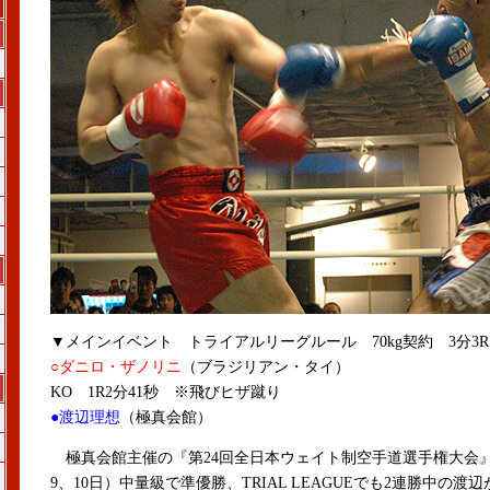
▼メインイベント トライアルリーグルール 70kg契約 3分3R
○ダニロ・ザノリニ
（ブラジリアン・タイ）
KO 1R2分41秒 ※飛びヒザ蹴り
●渡辺理想
（極真会館）
極真会館主催の『第24回全日本ウェイト制空手道選手権大会』（
9、10日）中量級で準優勝、TRIAL LEAGUEでも2連勝中の渡