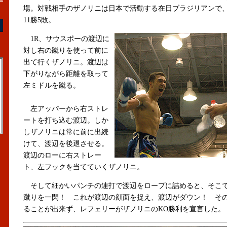
場。対戦相手のザノリニは日本で活動する在日ブラジリアンで
11勝5敗。
1R、サウスポーの渡辺に
対し右の蹴りを使って前に
出て行くザノリニ。渡辺は
下がりながら距離を取って
左ミドルを蹴る。
左アッパーから右ストレ
ートを打ち込む渡辺。しか
しザノリニは常に前に出続
けて、渡辺を後退させる。
渡辺のローに右ストレー
ト、左フックを当てていくザノリニ。
そして細かいパンチの連打で渡辺をロープに詰めると、そこ
蹴りを一閃！ これが渡辺の顔面を捉え、渡辺がダウン！ そ
ることが出来ず、レフェリーがザノリニのKO勝利を宣言した。