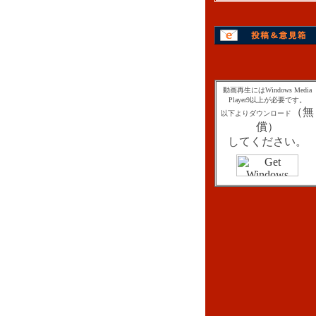
動画再生にはWindows Media
Player9以上が必要です。
（無
以下よりダウンロード
償）
してください。