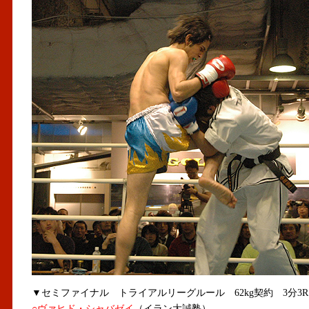
▼セミファイナル トライアルリーグルール 62kg契約 3分3R
○ヴァヒド・シャバゼイ
（イラン大誠塾）