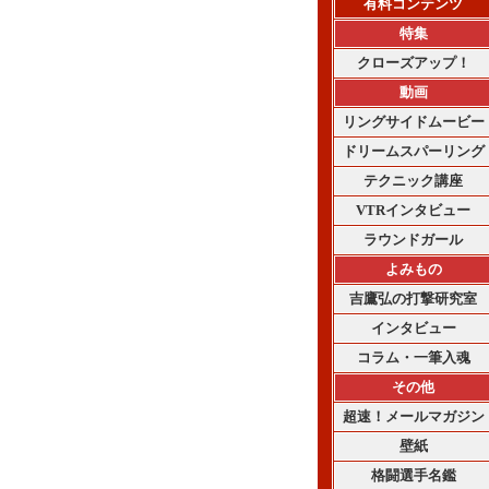
有料コンテンツ
特集
クローズアップ！
動画
リングサイドムービー
ドリームスパーリング
テクニック講座
VTRインタビュー
ラウンドガール
よみもの
吉鷹弘の打撃研究室
インタビュー
コラム・一筆入魂
その他
超速！メールマガジン
壁紙
格闘選手名鑑