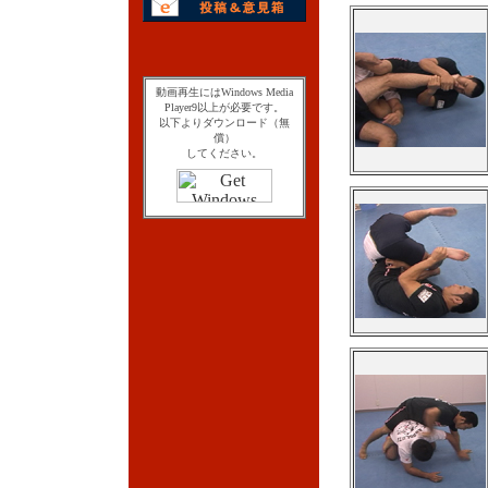
動画再生にはWindows Media
Player9以上が必要です。
以下よりダウンロード（無
償）
してください。