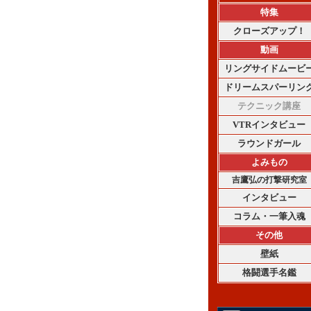
特集
クローズアップ！
動画
リングサイドムービ
ドリームスパーリン
テクニック講座
VTRインタビュー
ラウンドガール
よみもの
吉鷹弘の打撃研究室
インタビュー
コラム・一筆入魂
その他
壁紙
格闘選手名鑑