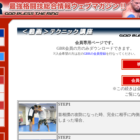
会員専用ページです。
GBR会員の方のみダウンロードできます。
※入会希望の方は左の
GBRの会員登録
を行なってください。
会員
※この続きは
ご覧に
STEP1
首相撲の攻防になった時、完全に相手に内側
しまった場合、
STEP2