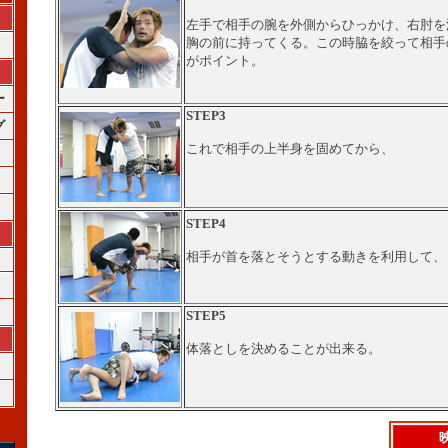
左手で相手の腕を外側からひっかけ、右肘を
胸の前に持ってくる。この時脇を絞って相手
がポイント。
ー
STEP3
グ
これで相手の上半身を固めてから、
STEP4
相手が首を落とそうとする動きを利用して、
STEP5
体落としを決めることが出来る。