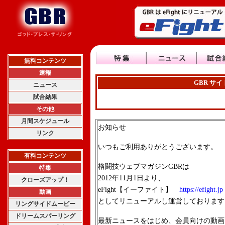
無料コンテンツ
速報
GBR サ
ニュース
試合結果
その他
月間スケジュール
お知らせ
リンク
いつもご利用ありがとうございます。
有料コンテンツ
格闘技ウェブマガジンGBRは
特集
2012年11月1日より、
クローズアップ！
eFight【イーファイト】
https://efight.jp
動画
としてリニューアルし運営しております
リングサイドムービー
ドリームスパーリング
最新ニュースをはじめ、会員向けの動画