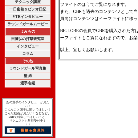
テクニック講座
ファイトのほうでご覧になれます。
一日密着＆ビデオ日記
また、GBRも過去のコンテンツとして
VTRインタビュー
員向けコンテンツはイーファイトに移っ
ラウンドガールムービー
BIGLOBEの会員でGBRを購入された
よみもの
ーファイトもご覧になれますので、お楽
吉鷹弘の打撃研究室
インタビュー
以上、宜しくお願いします。
コラム
その他
ラウンドガール写真集
壁 紙
選手名鑑
あの選手のインタビューが見た
い！
こんなこと選手に聞いてほしい！
こんな動画が見たい！などなど、
GBRで特集してほしいこと、
リクエストも常時受付中！
↓↓↓