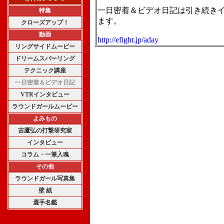
一日密着＆ビデオ日記は引き続き
特集
ます。
クローズアップ！
動画
http://efight.jp/aday
リングサイドムービー
ドリームスパーリング
テクニック講座
一日密着＆ビデオ日記
VTRインタビュー
ラウンドガールムービー
よみもの
吉鷹弘の打撃研究室
インタビュー
コラム・一筆入魂
その他
ラウンドガール写真集
壁 紙
選手名鑑