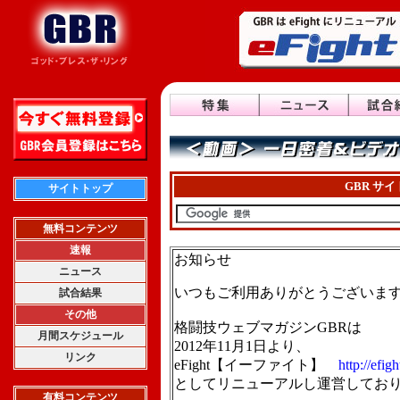
GBR サ
サイトトップ
無料コンテンツ
速報
お知らせ
ニュース
いつもご利用ありがとうございま
試合結果
その他
格闘技ウェブマガジンGBRは
月間スケジュール
2012年11月1日より、
リンク
eFight【イーファイト】
http://efigh
としてリニューアルし運営してお
有料コンテンツ