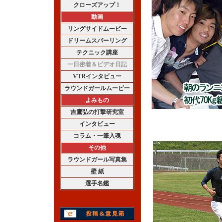
クローズアップ！
動画
リングサイドムービー
ドリームスパーリング
テクニック講座
一日密着＆ビデオ日記
VTRインタビュー
ラウンドガールムービー
よみもの
吉鷹弘の打撃研究室
インタビュー
コラム・一筆入魂
その他
ラウンドガール写真集
壁 紙
選手名鑑