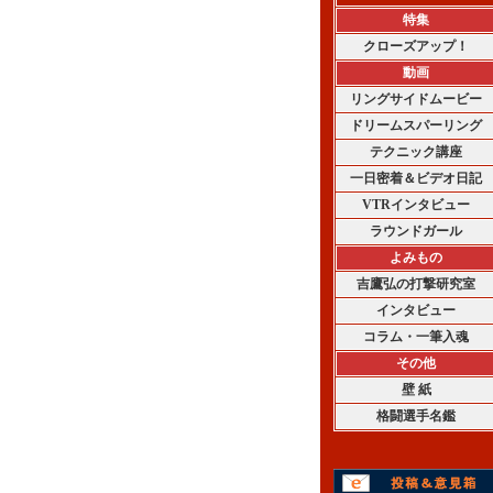
特集
クローズアップ！
動画
リングサイドムービー
ドリームスパーリング
テクニック講座
一日密着＆ビデオ日記
VTRインタビュー
ラウンドガール
よみもの
吉鷹弘の打撃研究室
インタビュー
コラム・一筆入魂
その他
壁 紙
格闘選手名鑑