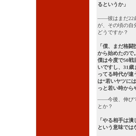
るというか」
――彼はまだ22
が、その頃の自
どうですか？
「僕、まだ格闘
から始めたので
僕は今度で50
いですし、31
ってる時代が違
は“若いヤツに
っと若い時から
――今後、伸び
とか？
「やる相手は潰
という意味では