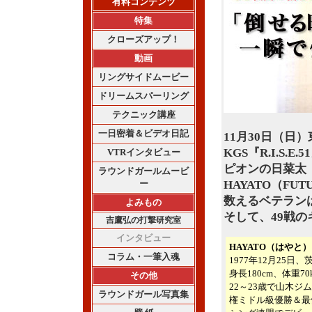
有料コンテンツ
特集
クローズアップ！
動画
リングサイドムービー
ドリームスパーリング
テクニック講座
一日密着＆ビデオ日記
11月30日（日
KGS『R.I.S.
VTRインタビュー
ピオンの日菜太
ラウンドガールムービ
HAYATO（FU
ー
数えるベテラン
よみもの
そして、49戦
吉鷹弘の打撃研究室
インタビュー
HAYATO（はやと）
コラム・一筆入魂
1977年12月25日
身長180cm、体重7
その他
22～23歳で山木ジ
ラウンドガール写真集
権ミドル級優勝＆最優