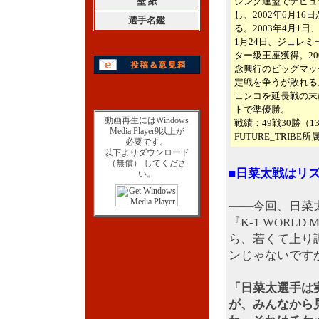
壁 紙
シング連盟でデビュー。K
し、2002年6月1
選手名鑑
る。2003年4月1日
1月24日、ジェレ
ター級王座獲得。20
念興行のビッグマッ
定戦を争うが敗れる。
ェンコを延長戦の末に
トで準優勝。
動画再生にはWindows
戦績：49戦30勝（13
Media Player9以上が
FUTURE_TRIBE所
必要です。
以下よりダウンロード
（無償） してくださ
■日菜太戦はリ
い。
――今回、日菜
『K-1 WOR
ら、若くて上り
ンじゃないです
「日菜太選手は
が、みんなから