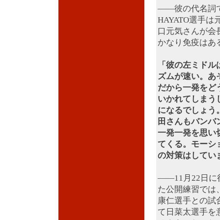
――彼の代名詞
HAYATO選手
口元気さんが会
かなり免疫はあ
「彼の左ミドル
ズムが速い。あ
だから一発をど
いかれてしまう
になるでしょう
田さんもバンバ
一発一発を思い
てくる。モーシ
の対策はしてい
――11月22日
た公開練習では
康仁選手との試
て日菜太選手を