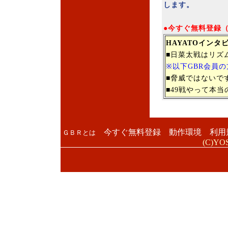
します。
●今すぐ無料登録
HAYATOインタ
■日菜太戦はリズ
※以下GBR会員
■脅威ではないで
■
49戦やって本
今すぐ無料登録
動作環境
利用
ＧＢＲとは
(C)YOS