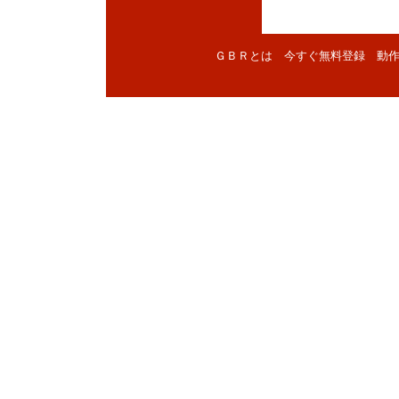
ＧＢＲとは
今すぐ無料登録
動