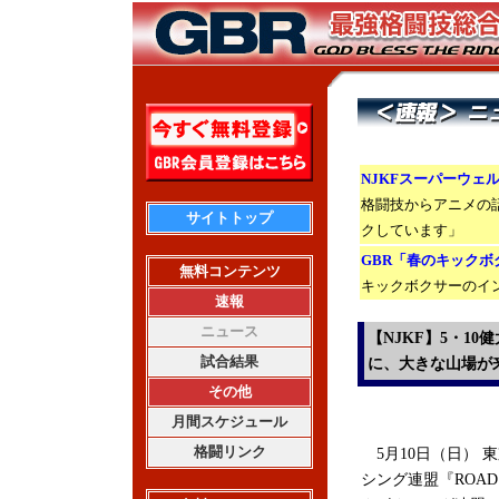
NJKFスーパーウ
格闘技からアニメの
サイトトップ
クしています」
GBR「春のキック
無料コンテンツ
キックボクサーのイ
速報
ニュース
【NJKF】5・1
試合結果
に、大きな山場が
その他
月間スケジュール
格闘リンク
5月10日（日） 
シング連盟『ROAD 