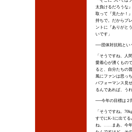
「そこについては
太負けるだろうな
取って『見たか！
持ちで。だからプ
ントに『ありがと
いです」
──団体対抗戦とい
「そうですね、人
愛着心が湧くもの
ると、自分たちの
風にファンは思っ
パフォーマンス見
るんであれば、う
──今年の目標は２
「そうですね。70
すでにK-1に出て
ね。……まあ、今
たんですけど、そ