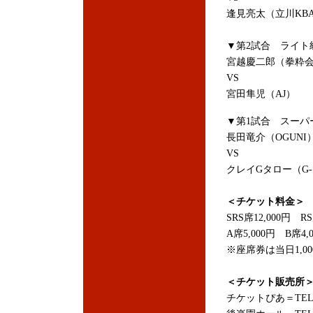
逢見亮太（立川KB
▼第2試合 ライト級
宮越慶二郎（拳粋
VS
宮田隼児（AJ）
▼第1試合 スーパ
長田竜介（OGUN
VS
クレイGタロー（G-
＜チケット料金＞
SRS席12,000円 R
A席5,000円 B席4,
※座席券は当日1,0
＜チケット販売所
チケットぴあ＝TEL：05