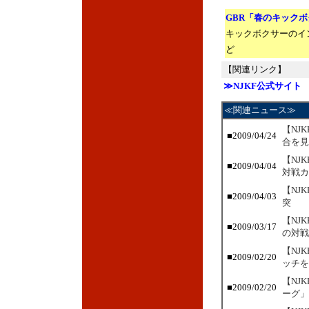
GBR「春のキック
キックボクサーのイ
ど
【関連リンク】
≫NJKF公式サイト
≪関連ニュース≫
【NJ
■
2009/04/24
合を見
【NJ
■
2009/04/04
対戦カ
【NJ
■
2009/04/03
突
【NJ
■
2009/03/17
の対戦
【NJ
■
2009/02/20
ッチを
【NJ
■
2009/02/20
ーグ」