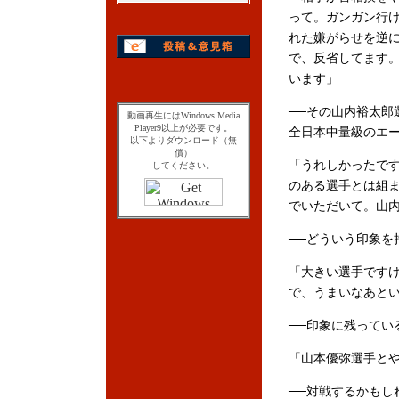
って。ガンガン行
れた嫌がらせを逆
で、反省してます
います」
──その山内裕太郎
動画再生にはWindows Media
Player9以上が必要です。
全日本中量級のエ
以下よりダウンロード（無
償）
「うれしかったで
してください。
のある選手とは組
でいただいて。山
──どういう印象を
「大きい選手です
で、うまいなあと
──印象に残ってい
「山本優弥選手と
──対戦するかもし