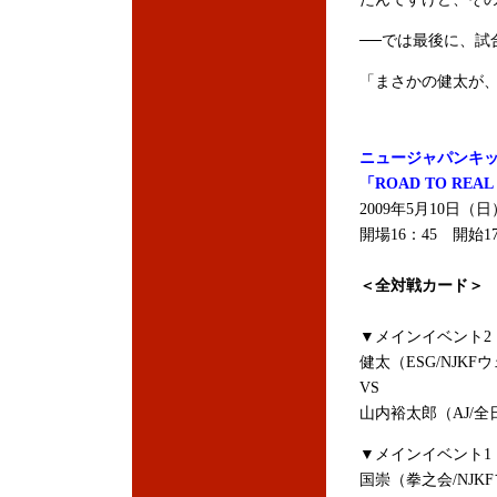
──では最後に、試
「まさかの健太が
ニュージャパンキ
「ROAD TO REAL 
2009年5月10日
開場16：45 開始17
＜全対戦カード＞
▼メインイベント2（
健太（ESG/NJK
VS
山内裕太郎（AJ/
▼メインイベント1（
国崇（拳之会/NJK