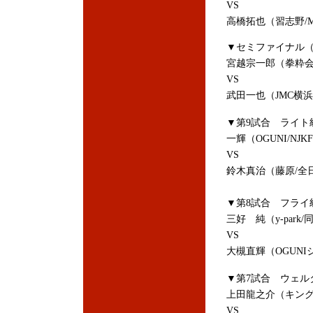
VS
高橋拓也（習
▼セミファイナル（第
宮越宗一郎（拳粋会/
VS
武田一也（JMC横
▼第9試合 ライト級
一輝（OGUNI/NJ
VS
鈴木真治（藤原
▼第8試合 フライ級
三好 純（y-park/
VS
大槻直輝（O
▼第7試合 ウェルタ
上田龍之介（キング/
VS