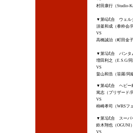
村田康行（Studio-
▼第6試合 ウェルタ
須釜和成（拳粋会/
VS
高橋誠治（町田金子
▼第5試合 バンタム
増田利之（E.S.G/
VS
畠山和浩（笹羅/同
▼第4試合 ヘビー級
篤志（ブリザード/
VS
柿崎孝司（WRSフ
▼第3試合 スーパ
鈴木翔也（OGUNI
VS