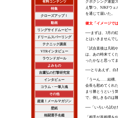
有料コンテンツ
クボクシング連盟ス
え撃つ、NJKFウ
特集
を通じて届いた。
クローズアップ！
動画
健太「イメージでは
リングサイドムービー
──まずは、3月の
ドリームスパーリング
とはいきませんで
テクニック講座
「試合直後は凡戦
VTRインタビュー
は、あの時来てく
ラウンドガール
ったかなと思って
よみもの
──とりあえず、白
吉鷹弘の打撃研究室
「うーん……結構
インタビュー
会長も慰めてくれ
コラム・一筆入魂
まり勝とうという
その他
で、倒しきるのは
超速！メールマガジン
──「いろいろ試せ
壁紙
格闘選手名鑑
「相手が首相撲を