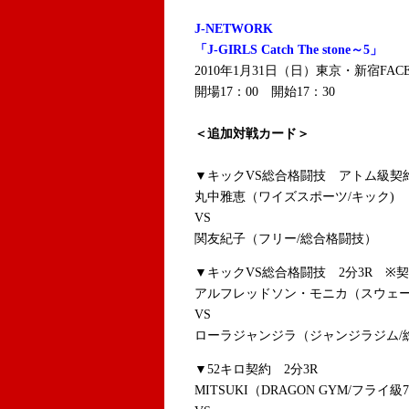
J-NETWORK
「J-GIRLS Catch The stone～5」
2010年1月31日（日）東京・新宿FAC
開場17：00 開始17：30
＜追加対戦カード＞
▼キックVS総合格闘技 アトム級契約
丸中雅恵（ワイズスポーツ/キック)
VS
関友紀子（フリー/総合格闘技）
▼キックVS総合格闘技 2分3R ※
アルフレッドソン・モニカ（スウェーデ
VS
ローラジャンジラ（ジャンジラジム
▼52キロ契約 2分3R
MITSUKI（DRAGON GYM/フライ級