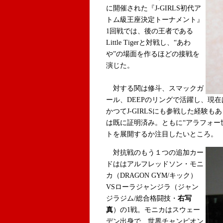
に開催された『J-GIRLS初代ア
トム級王座決定トーナメント』
1回戦では、後の王者である
Little Tigerと対戦し、“あわ
や”の場面を作るほどの接戦を
演じた。
対する関は修斗、スマックガ
ール、DEEPのリングで活躍し、現在
かつてJ-GIRLSにも参戦した経験
は既に証明済み。ともに“アラフォー
トを展開するか注目したいところ。
対抗戦のもう１つの追加カー
ドははアルフレッドソン・モニ
カ（DRAGON GYM/キック）
VSローラジャンジラ（ジャン
ジラジム/総合格闘技・
右写
真
）の1戦。モニカはスウェー
デン出身で、世界チャンピオン