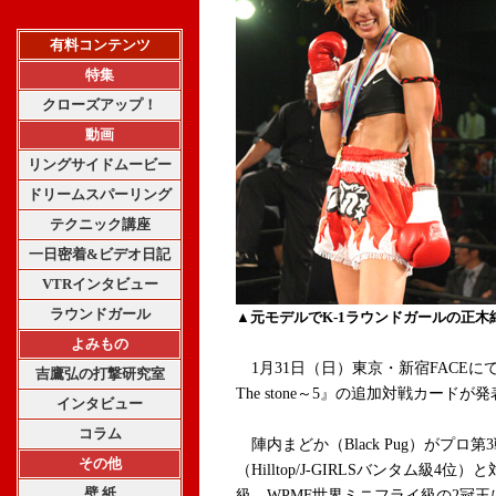
有料コンテンツ
特集
クローズアップ！
動画
リングサイドムービー
ドリームスパーリング
テクニック講座
一日密着&ビデオ日記
VTRインタビュー
ラウンドガール
▲元モデルでK-1ラウンドガールの正
よみもの
1月31日（日）東京・新宿FACEにて開催さ
吉鷹弘の打撃研究室
The stone～5』の追加対戦カードが
インタビュー
コラム
陣内まどか（Black Pug）がプ
その他
（Hilltop/J-GIRLSバンタム級4
壁 紙
級、WPMF世界ミニフライ級の2冠王