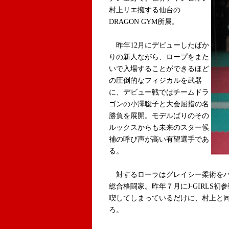
村上リエ擁する仙台の
DRAGON GYM所属。
昨年12月にデビューしたばか
りの新人ながら、ロープをまた
いで入場することができるほど
の圧倒的なフィジカルを武器
に、デビュー戦ではチームドラ
ゴンの小澤聡子と大会屈指の名
勝負を展開。モデルばりのその
ルックスからも未来のスター候
補の呼び声が高い有望選手であ
る。
対するローラはグレイシー柔術をバ
総合格闘家。昨年７月にJ-GIRLS
喫してしまっているだけに、村上と
ろ。