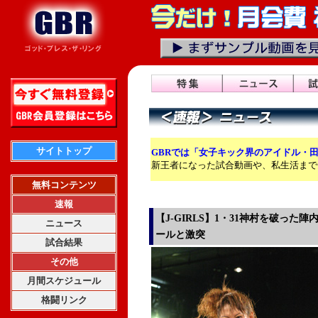
サイトトップ
GBRでは「女子キック界のアイドル・
新王者になった試合動画や、私生活まで
無料コンテンツ
速報
【J-GIRLS】1・31神村を破った
ニュース
ールと激突
試合結果
その他
月間スケジュール
格闘リンク