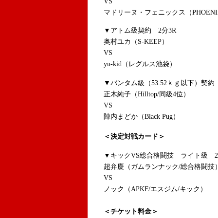
VS
マドリーヌ・フェニックス（PHOENI
▼アトム級契約 2分3R
奥村ユカ（S-KEEP）
VS
yu-kid（レグルス池袋）
▼バンタム級（53.52ｋｇ以下）契
正木純子（Hilltop/同級4位）
VS
陣内まどか（Black Pug）
＜決定対戦カード＞
▼キックVS総合格闘技 ライト級 2
超弁慶（ガムランナック/総合格闘技
VS
ノック（APKF/エスジム/キック）
＜チケット料金＞