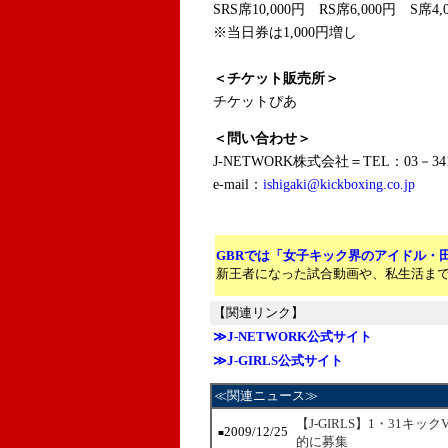
SRS席10,000円 RS席6,000円 S席4,
※当日券は1,000円増し
＜チケット販売所＞
チケットぴあ
＜問い合わせ＞
J-NETWORK株式会社＝TEL：03－341
e-mail：
ishigaki@kickboxing.co.jp
GBRでは「女子キック界のアイドル・
新王者になった試合動画や、私生活ま
【関連リンク】
≫J-NETWORK公式サイト
≫J-GIRLS公式サイト
≪関連ニュース≫
【J-GIRLS】1・31
2009/12/25
■
的に募集