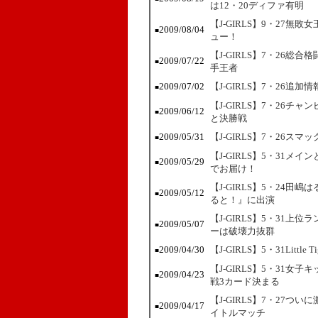
は12・20ディファ有明
【J-GIRLS】9・27
2009/08/04
■
ュー！
【J-GIRLS】7・26
2009/07/22
■
手王者
2009/07/02
【J-GIRLS】7・26
■
【J-GIRLS】7・26
2009/06/12
■
と決勝戦
2009/05/31
【J-GIRLS】7・26
■
【J-GIRLS】5・31
2009/05/29
■
でお届け！
【J-GIRLS】5・24
2009/05/12
■
ると！』に出演
【J-GIRLS】5・31
2009/05/07
■
ーは破壊力抜群
2009/04/30
【J-GIRLS】5・31Lit
■
【J-GIRLS】5・31女子
2009/04/23
■
戦3カード決まる
【J-GIRLS】7・27
2009/04/17
■
イトルマッチ