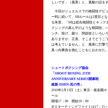
しいです」（風香）と、風貌の話を
今回がジュエルスでの格闘技デビ
ー戦に続いて、SBルールは2度目とな
る朱里。「SBは総合格闘技とキック
クシングの真ん中のような格闘技。
ンチ、投げ、蹴り、関節技といろい
ありますが、正直、そこまでどうこ
は考えていません」と、風香に打撃
真っ向勝負を挑むことをにおわせた
シュートボクシング協会
「SHOOT BOXING 25TH
ANNIVERSARY SERIES開幕戦
維新-ISHIN-其の壱」
2010年2月13日（土）東京・後楽園ホ
ール
開場17：00 開始18：00
※スターティングファイトは17：15