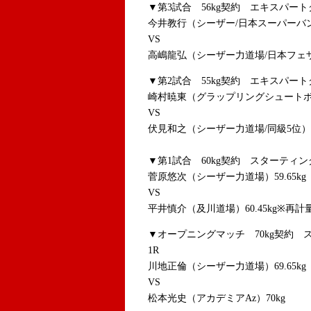
▼第3試合 56kg契約 エキスパー
今井教行（シーザー/日本スーパーバン
VS
高嶋龍弘（シーザー力道場/日本フェザー
▼第2試合 55kg契約 エキスパー
崎村暁東（グラップリングシュートボクサ
VS
伏見和之（シーザー力道場/同級5位）54
▼第1試合 60kg契約 スターティン
菅原悠次（シーザー力道場）59.65kg
VS
平井慎介（及川道場）60.45kg※再計
▼オープニングマッチ 70kg契約 
1R
川地正倫（シーザー力道場）69.65kg
VS
松本光史（アカデミアAz）70kg