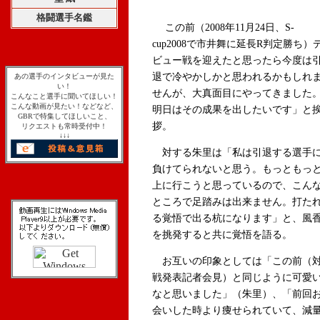
格闘選手名鑑
この前（2008年11月24日、S-
cup2008で市井舞に延長R判定勝ち）
ビュー戦を迎えたと思ったら今度は
退で冷やかしかと思われるかもしれ
あの選手のインタビューが見た
い！
せんが、大真面目にやってきました
こんなこと選手に聞いてほしい！
こんな動画が見たい！などなど、
明日はその成果を出したいです」と
GBRで特集してほしいこと、
拶。
リクエストも常時受付中！
↓↓↓
対する朱里は「私は引退する選手
負けてられないと思う。もっともっ
上に行こうと思っているので、こん
ところで足踏みは出来ません。打た
る覚悟で出る杭になります」と、風
を挑発すると共に覚悟を語る。
お互いの印象としては「この前（
戦発表記者会見）と同じように可愛
なと思いました」（朱里）、「前回
会いした時より痩せられていて、減