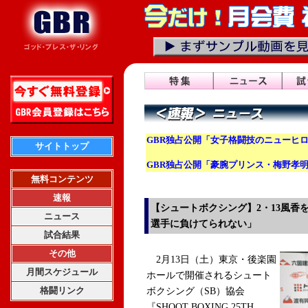
GBR独占公開「女子格闘技のニューヒロ
サイトトップ
GBR独占公開「豪腕プリンス・梅野孝
無料コンテンツ
速報
【シュートボクシング】2・13風香
ニュース
選手に負けてられない」
試合結果
その他
2月13日（土）東京・後楽園
月間スケジュール
ホールで開催されるシュート
格闘リンク
ボクシング（SB）協会
『SHOOT BOXING 25TH