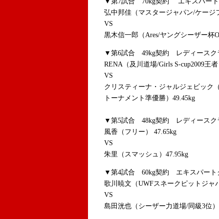
▼第7試合 70kg契約 エキスパー
弘中邦佳（マスタージャパン/ケージフォ
VS
黒木信一郎（Ares/ヤングシーザー杯OSAKA
▼第6試合 49kg契約 レディースク
RENA（及川道場/Girls S-cup2009王者）
VS
クリスティーナ・ジャルジェビック（
トーナメント準優勝）49.45kg
▼第5試合 48kg契約 レディースク
風香（フリー） 47.65kg
VS
朱里（スマッシュ）47.95kg
▼第4試合 60kg契約 エキスパー
歌川暁文（UWFスネークピットジャパン
VS
島田洸也（シーザー力道場/同級3位）59