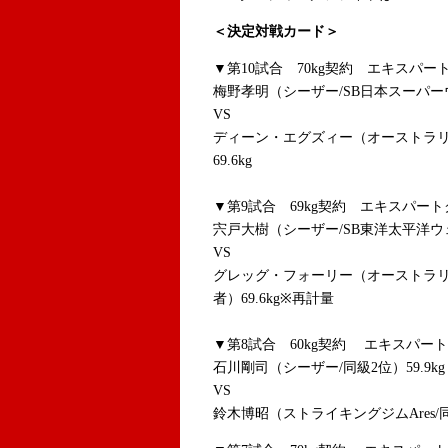
＜決定対戦カード＞
▼第10試合 70kg契約 エキスパー
梅野孝明（シーザー/SB日本スーパー
VS
ディーン・エグズィー（オーストラリア/
69.6kg
▼第9試合 69kg契約 エキスパー
宍戸大樹（シーザー/SB東洋太平洋ウェ
VS
グレッグ・フォーリー（オーストラリア/
者）69.6kg※再計量
▼第8試合 60kg契約 エキスパー
石川剛司（シーザー/同級2位）59.9kg
VS
鈴木博昭（ストライキングジムAres/同