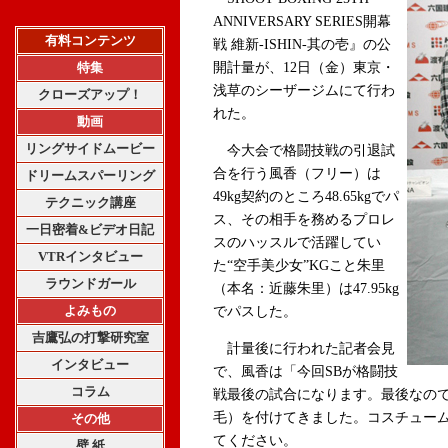
ANNIVERSARY SERIES開幕
有料コンテンツ
戦 維新-ISHIN-其の壱』の公
特集
開計量が、12日（金）東京・
浅草のシーザージムにて行わ
クローズアップ！
れた。
動画
リングサイドムービー
今大会で格闘技戦の引退試
合を行う風香（フリー）は
ドリームスパーリング
49kg契約のところ48.65kgでパ
テクニック講座
ス、その相手を務めるプロレ
一日密着&ビデオ日記
スのハッスルで活躍してい
VTRインタビュー
た“空手美少女”KGこと朱里
ラウンドガール
（本名：近藤朱里）は47.95kg
よみもの
でパスした。
吉鷹弘の打撃研究室
計量後に行われた記者会見
インタビュー
で、風香は「今回SBが格闘技
コラム
戦最後の試合になります。最後なの
毛）を付けてきました。コスチュー
その他
てください。
壁 紙