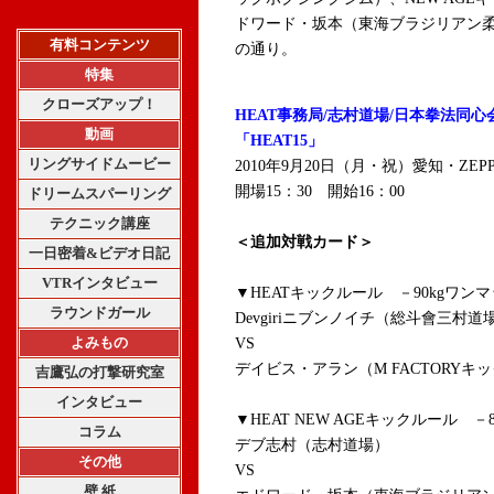
ドワード・坂本（東海ブラジリアン
有料コンテンツ
の通り。
特集
クローズアップ！
HEAT事務局/志村道場/日本拳法同心
動画
「HEAT15」
リングサイドムービー
2010年9月20日（月・祝）愛知・ZEPP
開場15：30 開始16：00
ドリームスパーリング
テクニック講座
＜追加対戦カード＞
一日密着&ビデオ日記
VTRインタビュー
▼HEATキックルール －90kgワンマ
ラウンドガール
Devgiriニブンノイチ（総斗會三村道
よみもの
VS
デイビス・アラン（M FACTORY
吉鷹弘の打撃研究室
インタビュー
▼HEAT NEW AGEキックルール －8
コラム
デブ志村（志村道場）
その他
VS
壁 紙