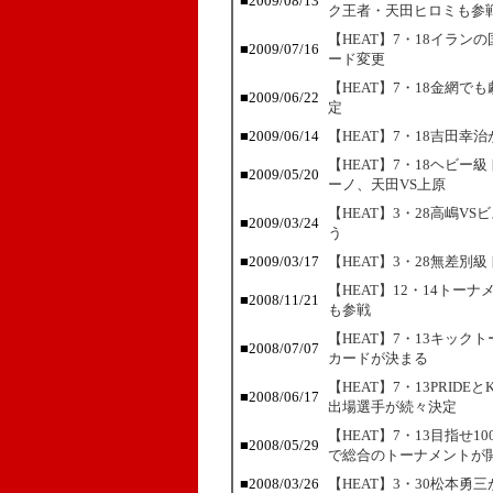
■2009/08/13
ク王者・天田ヒロミも参
【HEAT】7・18イラ
■2009/07/16
ード変更
【HEAT】7・18金網
■2009/06/22
定
■2009/06/14
【HEAT】7・18吉田
【HEAT】7・18ヘビ
■2009/05/20
ーノ、天田VS上原
【HEAT】3・28高嶋
■2009/03/24
う
■2009/03/17
【HEAT】3・28無差
【HEAT】12・14ト
■2008/11/21
も参戦
【HEAT】7・13キッ
■2008/07/07
カードが決まる
【HEAT】7・13PRI
■2008/06/17
出場選手が続々決定
【HEAT】7・13目指せ
■2008/05/29
で総合のトーナメントが
■2008/03/26
【HEAT】3・30松本