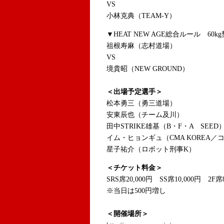
VS
小林克典（TEAM-Y）
▼HEAT NEW AGE総合ルール 60k
祖根寿麻（志村道場）
VS
境貴昭（NEW GROUND）
＜出場予定選手＞
松本勇三（勇三道場）
安東辰也（チーム及川）
田中STRIKE雄基（B・F・A SEED
イム・ヒョンギュ（CMA KOREA
星子祐介（ロボット刑事K）
＜チケット料金＞
SRS席20,000円 SS席10,000円 2F席
※当日は500円増し
＜開催場所＞