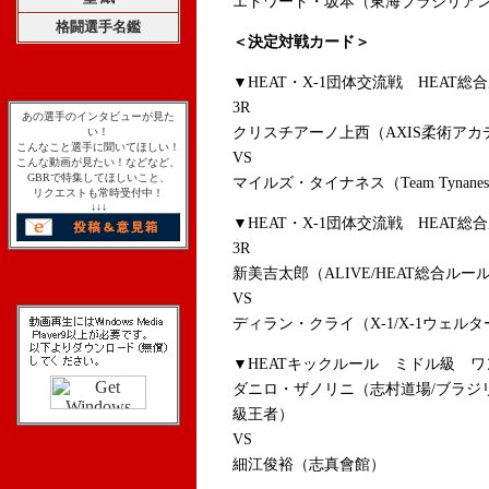
エドワード・坂本（東海ブラジリア
格闘選手名鑑
＜決定対戦カード＞
▼HEAT・X-1団体交流戦 HEAT
3R
あの選手のインタビューが見た
クリスチアーノ上西（AXIS柔術アカデ
い！
こんなこと選手に聞いてほしい！
VS
こんな動画が見たい！などなど、
GBRで特集してほしいこと、
マイルズ・タイナネス（Team Tynanes, Ew
リクエストも常時受付中！
↓↓↓
▼HEAT・X-1団体交流戦 HEAT
3R
新美吉太郎（ALIVE/HEAT総合ル
VS
ディラン・クライ（X-1/X-1ウェル
▼HEATキックルール ミドル級 
ダニロ・ザノリニ（志村道場/ブラジリ
級王者）
VS
細江俊裕（志真會館）