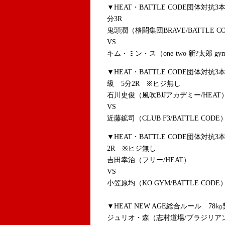
▼HEAT・BATTLE CODE団体対
分3R
鬼頭潤（格闘集団BRAVE/BATTLE C
VS
キム・ミン・ス（one-two 新?太郎 gym
▼HEAT・BATTLE CODE団体対
級 5分2R ※ヒジ無し
石川史俊（風吹BJJアカデミー/HEAT
VS
近藤鉱司（CLUB F3/BATTLE CODE
▼HEAT・BATTLE CODE団体対抗
2R ※ヒジ無し
吉田幸治（フリー/HEAT）
VS
小笠原均（KO GYM/BATTLE CODE
▼HEAT NEW AGE総合ルール 78㎏
ジュリオ・森（志村道場/ブラジリア