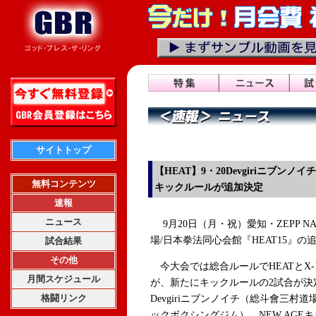
サイトトップ
【HEAT】9・20Devgiriニブン
無料コンテンツ
キックルールが追加決定
速報
ニュース
9月20日（月・祝）愛知・ZEPP N
場/日本拳法同心会館『HEAT15』
試合結果
その他
今大会では総合ルールでHEATとX-1
月間スケジュール
が、新たにキックルールの2試合が決定
格闘リンク
Devgiriニブンノイチ（総斗會三村道
ックボクシングジム）、NEW AGE