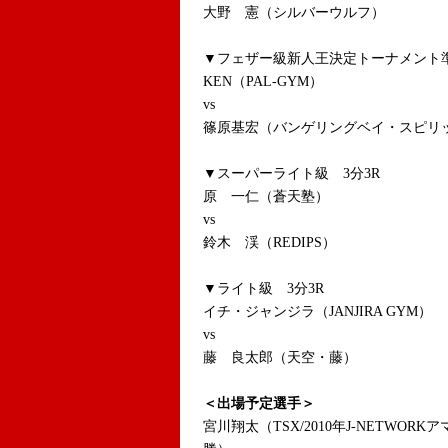
大野 憲（シルバーウルフ）
▼フェザー級新人王決定トーナメント準
KEN（PAL-GYM）
vs
篠原基宏（バンゲリングベイ・スピリ
▼スーパーライト級 3分3R
原 一仁（蒼天塾）
vs
鈴木 渓（REDIPS）
▼ライト級 3分3R
イチ・ジャンジラ（JANJIRA GYM）
vs
藤 良太郎（天空・藤）
＜出場予定選手＞
宮川翔太（TSX/2010年J-NETWO