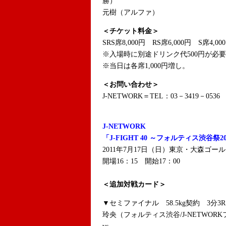
勝）
元樹（アルファ）
＜チケット料金＞
SRS席8,000円 RS席6,000円 S席4,00
※入場時に別途ドリンク代500円が必要
※当日は各席1,000円増し。
＜お問い合わせ＞
J-NETWORK＝TEL：03－3419－0536
J-NETWORK
「J-FIGHT 40 ～フォルティス渋谷祭2
2011年7月17日（日）東京・大森ゴ
開場16：15 開始17：00
＜追加対戦カード＞
▼セミファイナル 58.5kg契約 3分3R
玲央（フォルティス渋谷/J-NETWOR