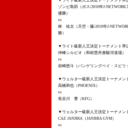
▼ライト級新人王決定トーナメント準決勝
ゾンビ島田（ボス/2010年J-NETW
優勝）
vs
林 祐太（天空・藤/2010年J-NET
勝）
▼ライト級新人王決定トーナメント準決勝
仲峰シルビオ（和術慧舟會駿河道場）
vs
岩崎悠斗（バンゲリングベイ・スピリ
▼ウェルター級新人王決定トーナメント
高橋和也（PHOENIX）
vs
長谷川 豊（KFG）
▼ウェルター級新人王決定トーナメント
CAZ JANJIRA（JANJIRA GYM）
vs