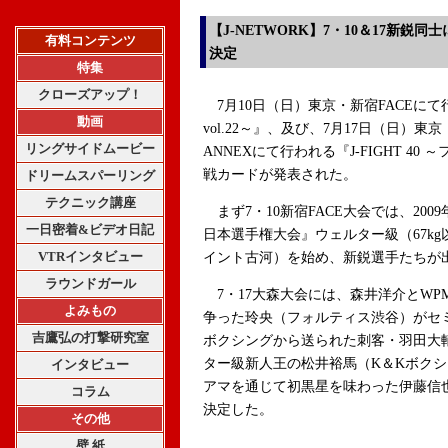
【J-NETWORK】7・10＆17新鋭
有料コンテンツ
決定
特集
クローズアップ！
7月10日（日）東京・新宿FACEにて行われる
動画
vol.22～』、及び、7月17日（日）
リングサイドムービー
ANNEXにて行われる『J-FIGHT 40
戦カードが発表された。
ドリームスパーリング
テクニック講座
まず7・10新宿FACE大会では、2009
一日密着&ビデオ日記
日本選手権大会』ウェルター級（67k
VTRインタビュー
イント古河）を始め、新鋭選手たちが
ラウンドガール
7・17大森大会には、森井洋介とWP
よみもの
争った玲央（フォルティス渋谷）がセ
吉鷹弘の打撃研究室
ボクシングから送られた刺客・羽田大輔
ター級新人王の松井裕馬（K＆Kボクシ
インタビュー
アマを通じて初黒星を味わった伊藤信
コラム
決定した。
その他
壁 紙