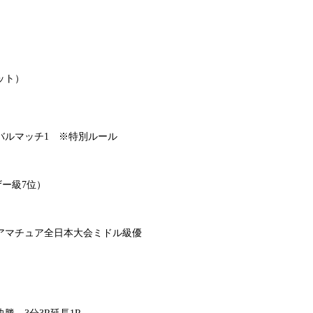
ット）
イバルマッチ1 ※特別ルール
ザー級7位）
ORKアマチュア全日本大会ミドル級優