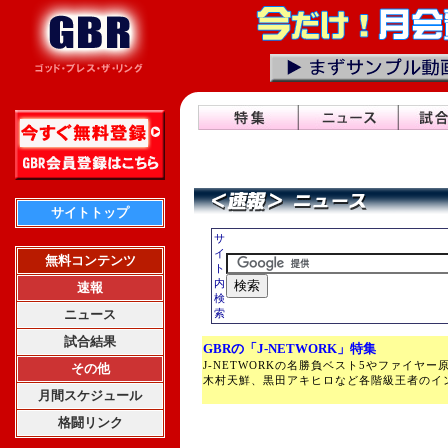
サイトトップ
サ
イ
無料コンテンツ
ト
内
速報
検
ニュース
索
試合結果
GBRの「J-NETWORK」特集
J-NETWORKの名勝負ベスト5やファイヤ
その他
木村天鮮、黒田アキヒロなど各階級王者のイ
月間スケジュール
格闘リンク