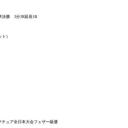
決勝 3分3R延長1R
ット）
RKアマチュア全日本大会フェザー級優