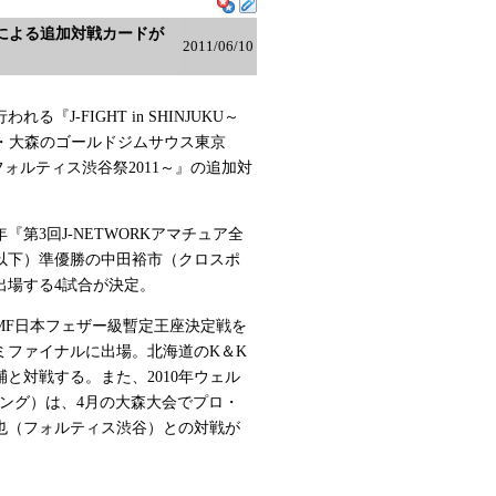
同士による追加対戦カードが
2011/06/10
『J-FIGHT in SHINJUKU～
東京・大森のゴールドジムサウス東京
 ～フォルティス渋谷祭2011～』の追加対
年『第3回J-NETWORKアマチュア全
g以下）準優勝の中田裕市（クロスポ
出場する4試合が決定。
MF日本フェザー級暫定王座決定戦を
ミファイナルに出場。北海道のK＆K
と対戦する。また、2010年ウェル
ング）は、4月の大森大会でプロ・
也（フォルティス渋谷）との対戦が