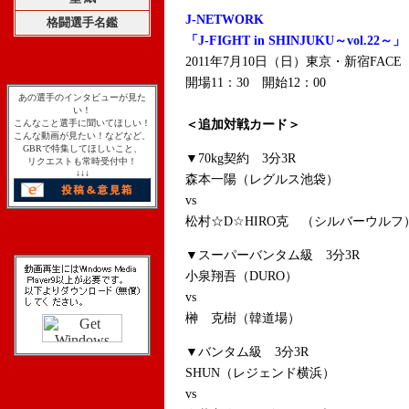
J-NETWORK
格闘選手名鑑
「J-FIGHT in SHINJUKU～vol.22～」
2011年7月10日（日）東京・新宿FACE
開場11：30 開始12：00
あの選手のインタビューが見た
い！
こんなこと選手に聞いてほしい！
＜追加対戦カード＞
こんな動画が見たい！などなど、
GBRで特集してほしいこと、
▼70kg契約 3分3R
リクエストも常時受付中！
↓↓↓
森本一陽（レグルス池袋）
vs
松村☆D☆HIRO克 （シルバーウルフ
▼スーパーバンタム級 3分3R
小泉翔吾（DURO）
vs
榊 克樹（韓道場）
▼バンタム級 3分3R
SHUN（レジェンド横浜）
vs