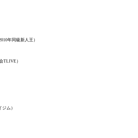
010年同級新人王）
TLIVE）
イジム）