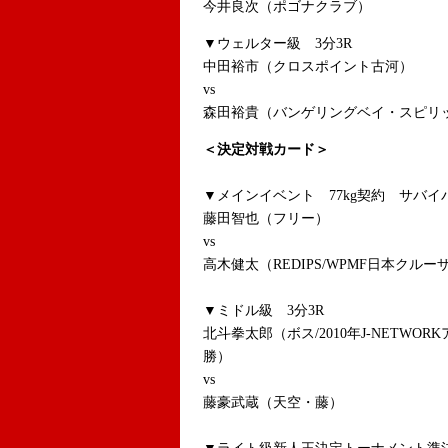
今井良次（ポゴナクラブ）
▼ウェルター級 3分3R
中田裕市（クロスポイント古河）
vs
森田裕貴（バンゲリングベイ・スピリ
＜決定対戦カード＞
▼メインイベント 77kg契約 サバ
藤田智也（フリー）
vs
高木健太（REDIPS/WPMF日本クルー
▼ミドル級 3分3R
北斗拳太郎（ボス/2010年J-NETW
勝）
vs
藤豪武蔵（天空・藤）