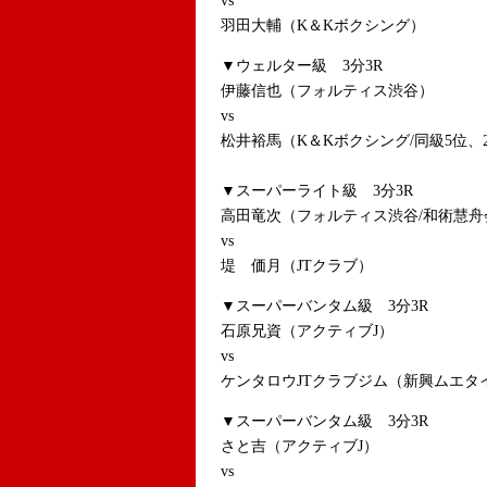
vs
羽田大輔（K＆Kボクシング）
▼ウェルター級 3分3R
伊藤信也（フォルティス渋谷）
vs
松井裕馬（K＆Kボクシング/同級5位、2
▼スーパーライト級 3分3R
高田竜次（フォルティス渋谷/和術慧舟会
vs
堤 価月（JTクラブ）
▼スーパーバンタム級 3分3R
石原兄資（アクティブJ）
vs
ケンタロウJTクラブジム（新興ムエタ
▼スーパーバンタム級 3分3R
さと吉（アクティブJ）
vs