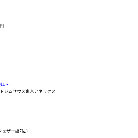
0円
011～」
ールドジムサウス東京アネックス
Kフェザー級7位）