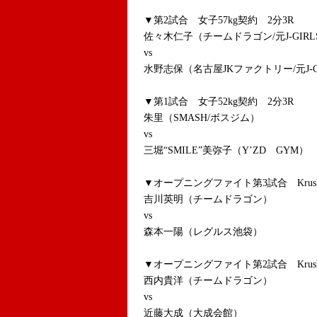
▼第2試合 女子57kg契約 2分3R
佐々木仁子（チームドラゴン/元J-GIR
vs
水野志保（名古屋JKファクトリー/元J-
▼第1試合 女子52kg契約 2分3R
朱里（SMASH/ボスジム）
vs
三堀“SMILE”美弥子（Y’ZD GYM）
▼オープニングファイト第3試合 Krush－7
吉川英明（チームドラゴン）
vs
森本一陽（レグルス池袋）
▼オープニングファイト第2試合 Krush－7
西内貴洋（チームドラゴン）
vs
近藤大成（大成会館）