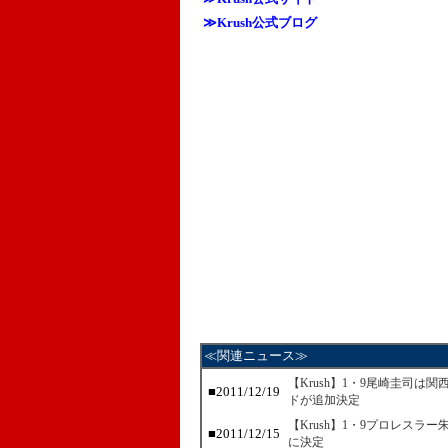
≫Krush公式ブログ
≪関連ニュース≫
【Krush】1・9尾崎圭司は
■2011/12/19
ドが追加決定
【Krush】1・9プロレス
■2011/12/15
に決定