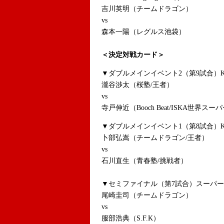
吉川英明（チームドラゴン）
vs
森本一陽（レグルス池袋）
＜決定対戦カード＞
▼ダブルメインイベント2（第9試合）Kru
瀧谷渉太（桜塾/王者）
vs
寺戸伸近（Booch Beat/ISKA世界
▼ダブルメインイベント1（第8試合）Kru
卜部弘嵩（チームドラゴン/王者）
vs
石川直生（青春塾/挑戦者）
▼セミファイナル（第7試合）スーパーフ
尾崎圭司（チームドラゴン）
vs
服部浩典（S.F.K）