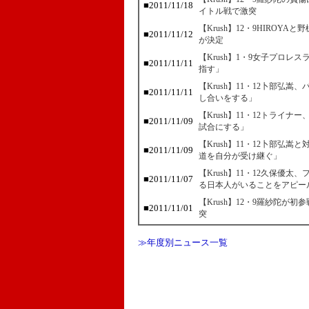
■2011/11/18
イトル戦で激突
【Krush】12・9HIROY
■2011/11/12
が決定
【Krush】1・9女子プロレ
■2011/11/11
指す」
【Krush】11・12卜部弘
■2011/11/11
し合いをする」
【Krush】11・12トライ
■2011/11/09
試合にする」
【Krush】11・12卜部弘
■2011/11/09
道を自分が受け継ぐ」
【Krush】11・12久保優
■2011/11/07
る日本人がいることをアピー
【Krush】12・9羅紗陀が
■2011/11/01
突
≫年度別ニュース一覧