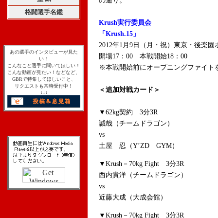
の通り。
格闘選手名鑑
Krush実行委員会
「Krush.15」
2012年1月9日（月・祝）東京・後楽園
あの選手のインタビューが見た
開場17：00 本戦開始18：00
い！
こんなこと選手に聞いてほしい！
※本戦開始前にオープニングファイト
こんな動画が見たい！などなど、
GBRで特集してほしいこと、
リクエストも常時受付中！
＜追加対戦カード＞
↓↓↓
▼62kg契約 3分3R
誠哉（チームドラゴン）
vs
土屋 忍（Y’ZD GYM）
▼Krush－70kg Fight 3分3R
西内貴洋（チームドラゴン）
vs
近藤大成（大成会館）
▼Krush－70kg Fight 3分3R