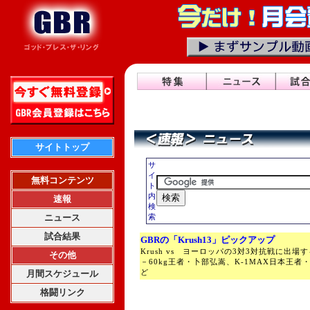
サイトトップ
サ
イ
無料コンテンツ
ト
内
速報
検
ニュース
索
試合結果
GBRの「Krush13」ピックアップ
Krush vs ヨーロッパの3対3対抗戦に出場
その他
－60kg王者・卜部弘嵩、K-1MAX日本王
ど
月間スケジュール
格闘リンク