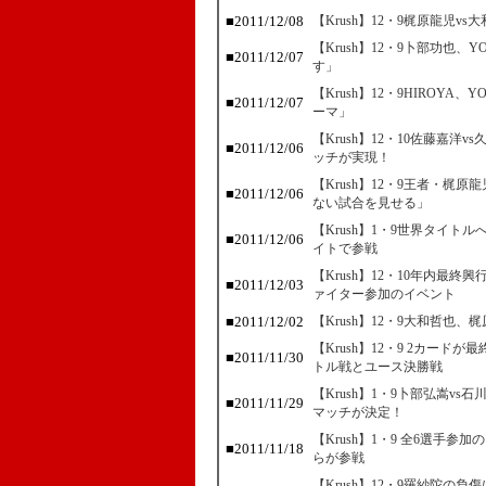
■2011/12/08
【Krush】12・9梶原龍児
【Krush】12・9卜部功也、
■2011/12/07
す」
【Krush】12・9HIROYA
■2011/12/07
ーマ」
【Krush】12・10佐藤嘉
■2011/12/06
ッチが実現！
【Krush】12・9王者・梶
■2011/12/06
ない試合を見せる」
【Krush】1・9世界タイ
■2011/12/06
イトで参戦
【Krush】12・10年内最
■2011/12/03
ァイター参加のイベント
■2011/12/02
【Krush】12・9大和哲也
【Krush】12・9 2カード
■2011/11/30
トル戦とユース決勝戦
【Krush】1・9卜部弘嵩v
■2011/11/29
マッチが決定！
【Krush】1・9 全6選手
■2011/11/18
らが参戦
【Krush】12・9羅紗陀の