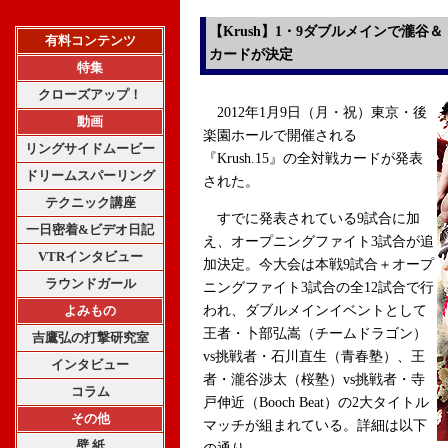
【Krush】1・9ダブルメインで瀧谷
有料コンテンツ
カードが決定
特集
クローズアップ！
2012年1月9日（月・祝）東京・後
動画
楽園ホールで開催される
リングサイドムービー
『Krush.15』の全対戦カードが発表
ドリームスパーリング
された。
テクニック講座
すでに発表されている9試合に加
一日密着&ビデオ日記
え、オープニングファイト3試合が追
VTRインタビュー
加決定。今大会は本戦9試合＋オープ
ラウンドガール
ニングファイト3試合の全12試合で行
よみもの
われ、ダブルメインイベントとして
王者・卜部弘嵩（チームドラゴン）
吉鷹弘の打撃研究室
vs挑戦者・石川直生（青春塾）、王
インタビュー
者・瀧谷渉太（桜塾）vs挑戦者・寺
コラム
戸伸近（Booch Beat）の2大タイトル
その他
マッチが組まれている。詳細は以下
壁 紙