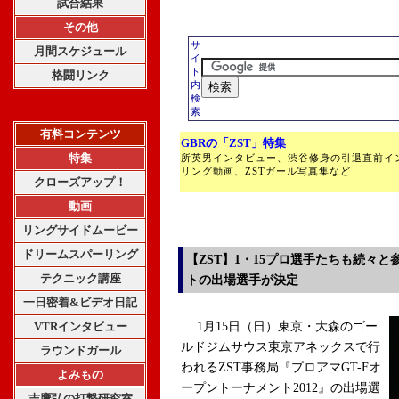
試合結果
その他
サ
月間スケジュール
イ
ト
格闘リンク
内
検
索
有料コンテンツ
GBRの「ZST」特集
特集
所英男インタビュー、渋谷修身の引退直前イ
リング動画、ZSTガール写真集など
クローズアップ！
動画
リングサイドムービー
ドリームスパーリング
【ZST】1・15プロ選手たちも続々
テクニック講座
トの出場選手が決定
一日密着&ビデオ日記
VTRインタビュー
1月15日（日）東京・大森のゴー
ルドジムサウス東京アネックスで行
ラウンドガール
われるZST事務局『プロアマGT-Fオ
よみもの
ープントーナメント2012』の出場選
吉鷹弘の打撃研究室