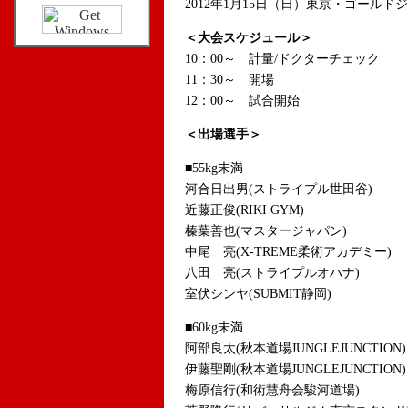
2012年1月15日（日）東京・ゴール
＜大会スケジュール＞
10：00～ 計量/ドクターチェック
11：30～ 開場
12：00～ 試合開始
＜出場選手＞
■55kg未満
河合日出男(ストライプル世田谷)
近藤正俊(RIKI GYM)
榛葉善也(マスタージャパン)
中尾 亮(X-TREME柔術アカデミー)
八田 亮(ストライプルオハナ)
室伏シンヤ(SUBMIT静岡)
■60kg未満
阿部良太(秋本道場JUNGLEJUNCTION)
伊藤聖剛(秋本道場JUNGLEJUNCTION)
梅原信行(和術慧舟会駿河道場)