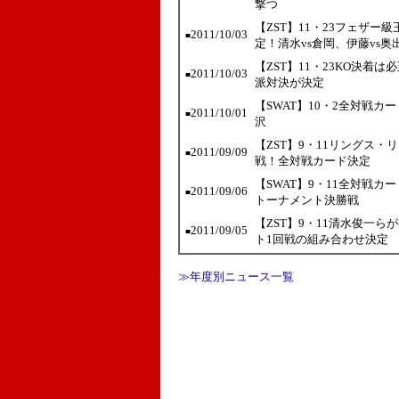
撃つ
【ZST】11・23フェザ
2011/10/03
■
定！清水vs倉岡、伊藤vs奥
【ZST】11・23KO決着
2011/10/03
■
派対決が決定
【SWAT】10・2全対戦カ
2011/10/01
■
沢
【ZST】9・11リングス
2011/09/09
■
戦！全対戦カード決定
【SWAT】9・11全対戦
2011/09/06
■
トーナメント決勝戦
【ZST】9・11清水俊一
2011/09/05
■
ト1回戦の組み合わせ決定
≫年度別ニュース一覧