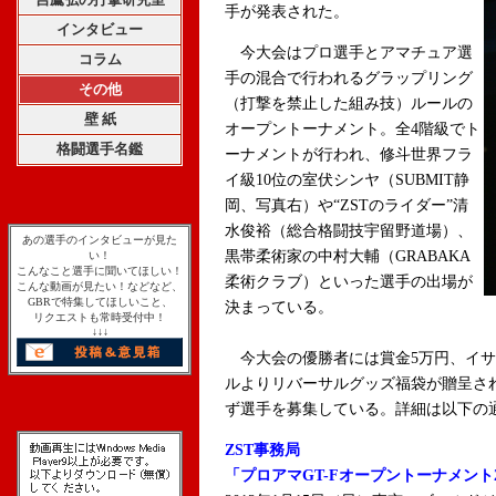
手が発表された。
インタビュー
今大会はプロ選手とアマチュア選
コラム
手の混合で行われるグラップリング
その他
（打撃を禁止した組み技）ルールの
壁 紙
オープントーナメント。全4階級でト
格闘選手名鑑
ーナメントが行われ、修斗世界フラ
イ級10位の室伏シンヤ（SUBMIT静
岡、写真右）や“ZSTのライダー”清
水俊裕（総合格闘技宇留野道場）、
あの選手のインタビューが見た
黒帯柔術家の中村大輔（GRABAKA
い！
こんなこと選手に聞いてほしい！
柔術クラブ）といった選手の出場が
こんな動画が見たい！などなど、
GBRで特集してほしいこと、
決まっている。
リクエストも常時受付中！
↓↓↓
今大会の優勝者には賞金5万円、イサ
ルよりリバーサルグッズ福袋が贈呈され
ず選手を募集している。詳細は以下の
ZST事務局
「プロアマGT-Fオープントーナメント2