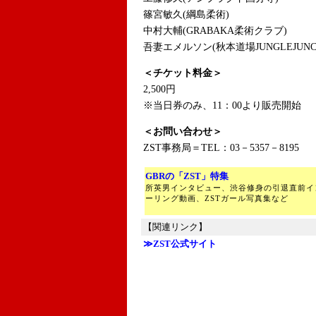
篠宮敏久(綱島柔術)
中村大輔(GRABAKA柔術クラブ)
吾妻エメルソン(秋本道場JUNGLEJUNCT
＜チケット料金＞
2,500円
※当日券のみ、11：00より販売開始
＜お問い合わせ＞
ZST事務局＝TEL：03－5357－8195
GBRの「ZST」特集
所英男インタビュー、渋谷修身の引退直前イ
ーリング動画、ZSTガール写真集など
【関連リンク】
≫ZST公式サイト