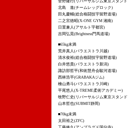
菅野隆行(リバーサルジム東京スタンド
北島 進(チームレッグロック)
田丸慶輔(総合格闘技宇留野道場)
二之宮徳昭(X-ONE GYM 湘南)
日置兼人(アサルト宇都宮)
吉岡弘晃(Brightness門馬道場)
■65kg未満
荒井真人(パラエストラ川越)
清水俊裕(総合格闘技宇留野道場)
白井悠貴(パラエストラ新潟)
諏訪部哲平(和術慧舟会駿河道場)
西林浩平(GRABAKAジム)
檜山勇斗(パラエストラ川崎)
平尾悠人(X-TREME柔術アカデミー)
牧野仁史(リバーサルジム東京スタンド
山本哲也(SUBMIT静岡)
■70kg未満
太田裕之(ZFC)
工藤修久(アンプラグド国分寺)