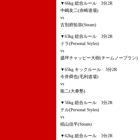
▼66kg 総合ルール 3分2R
中嶋友二(赤崎道場)
vs
古別府拓弥(Steam)
▼63kg 総合ルール 3分2R
ドラ(Personal Styles)
vs
盛坪チャッピー大樹(チームノープラン)
▼65kg キックルール 3分2R
今井舜也(毛利道場)
vs
龍二(大拳塾)
▼56kg 総合ルール 3分2R
テル(Personal Styles)
vs
椙山信平(Steam)
▼62kg 総合ルール 3分2R