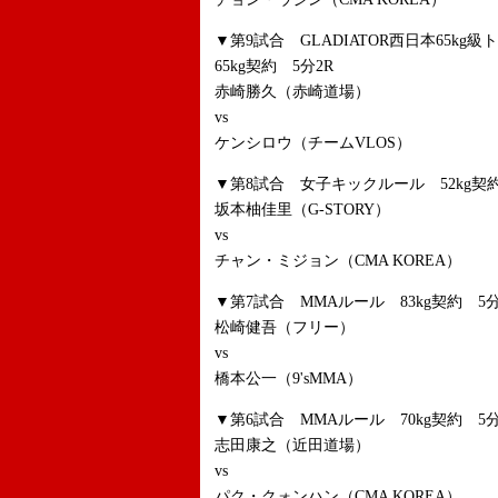
▼第9試合 GLADIATOR西日本65k
65kg契約 5分2R
赤崎勝久（赤崎道場）
vs
ケンシロウ（チームVLOS）
▼第8試合 女子キックルール 52kg契約
坂本柚佳里（G-STORY）
vs
チャン・ミジョン（CMA KOREA）
▼第7試合 MMAルール 83kg契約 5分
松崎健吾（フリー）
vs
橋本公一（9'sMMA）
▼第6試合 MMAルール 70kg契約 5分
志田康之（近田道場）
vs
パク・クォンハン（CMA KOREA）