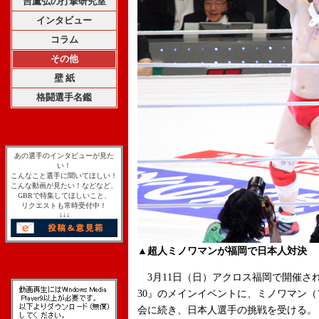
吉鷹弘の打撃研究室
インタビュー
コラム
その他
壁 紙
格闘選手名鑑
あの選手のインタビューが見た
い！
こんなこと選手に聞いてほしい！
こんな動画が見たい！などなど、
GBRで特集してほしいこと、
リクエストも常時受付中！
↓↓↓
▲超人ミノワマンが福岡で日本人対決
3月11日（日）アクロス福岡で開催される
30』のメインイベントに、ミノワマン（
会に続き、日本人選手の挑戦を受ける。