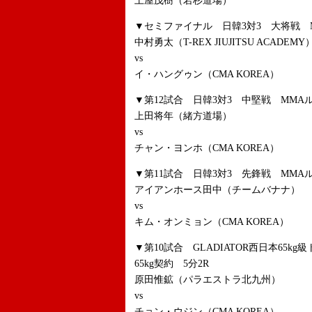
土屋茂樹（若杉道場）
▼セミファイナル 日韓3対3 大将戦 MM
中村勇太（T-REX JIUJITSU ACADEMY
vs
イ・ハングゥン（CMA KOREA）
▼第12試合 日韓3対3 中堅戦 MMAル
上田将年（緒方道場）
vs
チャン・ヨンホ（CMA KOREA）
▼第11試合 日韓3対3 先鋒戦 MMAル
アイアンホース田中（チームバナナ）
vs
キム・オンミョン（CMA KOREA）
▼第10試合 GLADIATOR西日本65
65kg契約 5分2R
原田惟鉱（パラエストラ北九州）
vs
チョン・ウジン（CMA KOREA）