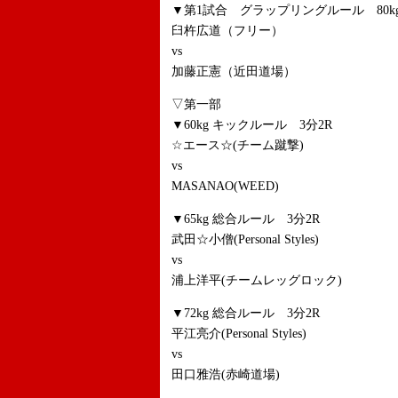
▼第1試合 グラップリングルール 80kg
臼杵広道（フリー）
vs
加藤正憲（近田道場）
▽第一部
▼60kg キックルール 3分2R
☆エース☆(チーム蹴撃)
vs
MASANAO(WEED)
▼65kg 総合ルール 3分2R
武田☆小僧(Personal Styles)
vs
浦上洋平(チームレッグロック)
▼72kg 総合ルール 3分2R
平江亮介(Personal Styles)
vs
田口雅浩(赤崎道場)