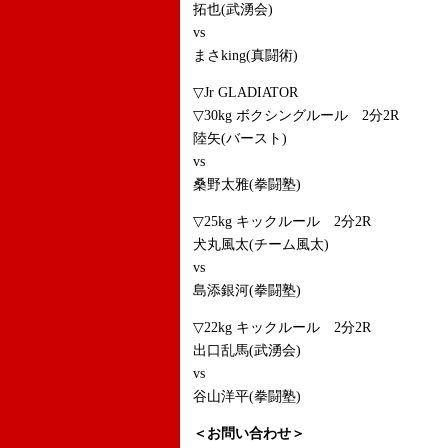
拓也(武湧会)
vs
まさking(真闘術)
▽Jr GLADIATOR
▽30kg ボクシングルール 2分2R
陸矢(バースト)
vs
桑野太雅(拳闘塾)
▽25kg キックルール 2分2R
犬丸風太(チーム風太)
vs
島添銀河(拳闘塾)
▽22kg キックルール 2分2R
出口乱馬(武湧会)
vs
谷山洋平(拳闘塾)
＜お問い合わせ＞