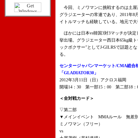
今回、ミノワマンに挑戦するのは土屋
グラジエーターの常連であり、2011年8
イトルマッチも経験している。地元で大
ほかには日本vs韓国3対3マッチが決
挙出場。グラジエーター西日本65kg級
ックボクサー”としてJ-GILRSで話題
る。
センタージャパンマーケット/CMA総合
「GLADIATOR30」
2012年3月11日（日）アクロス福岡
開場14：30 第一部15：00 第二部18：
＜全対戦カード＞
▽第二部
▼メインイベント MMAルール 無差別
ミノワマン（フリー）
vs