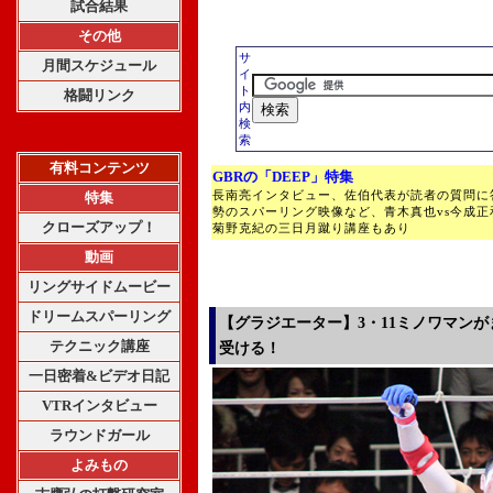
試合結果
その他
サ
月間スケジュール
イ
ト
格闘リンク
内
検
索
有料コンテンツ
GBRの「DEEP」特集
長南亮インタビュー、佐伯代表が読者の質問に
特集
勢のスパーリング映像など、青木真也vs今成
クローズアップ！
菊野克紀の三日月蹴り講座もあり
動画
リングサイドムービー
ドリームスパーリング
【グラジエーター】3・11ミノワマン
テクニック講座
受ける！
一日密着&ビデオ日記
VTRインタビュー
ラウンドガール
よみもの