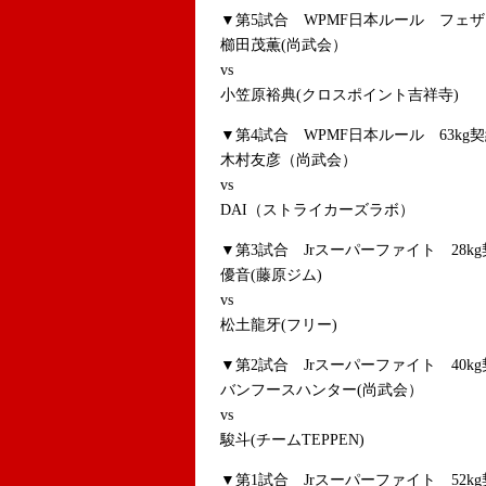
▼第5試合 WPMF日本ルール フェザ
櫛田茂薫(尚武会）
vs
小笠原裕典(クロスポイント吉祥寺)
▼第4試合 WPMF日本ルール 63kg契
木村友彦（尚武会）
vs
DAI（ストライカーズラボ）
▼第3試合 Jrスーパーファイト 28kg
優音(藤原ジム)
vs
松土龍牙(フリー)
▼第2試合 Jrスーパーファイト 40kg
バンフースハンター(尚武会）
vs
駿斗(チームTEPPEN)
▼第1試合 Jrスーパーファイト 52kg