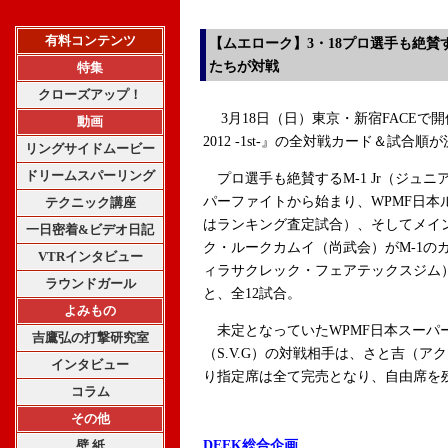
有料コンテンツ
【ムエローク】3・18プロ選手も絶賛
たちが対戦
特集
クローズアップ！
3月18日（日）東京・新宿FACEで
動画
2012 -1st-』の全対戦カード＆試合順
リングサイドムービー
ドリームスパーリング
プロ選手も絶賛するM-1 Jr（ジュニ
パーファイトから始まり、WPMF日本
テクニック講座
はランキング査定試合）、そしてメイ
一日密着&ビデオ日記
ク・ルークカムイ（尚武会）がM-1の
VTRインタビュー
ィラサクレック・フェアテックスジム
ラウンドガール
と、全12試合。
よみもの
未定となっていたWPMF日本スーパー
吉鷹弘の打撃研究室
（S.V.G）の対戦相手は、さと吉（ア
インタビュー
り指定席は全て完売となり、自由席を
コラム
その他
壁 紙
DEEK総合企画