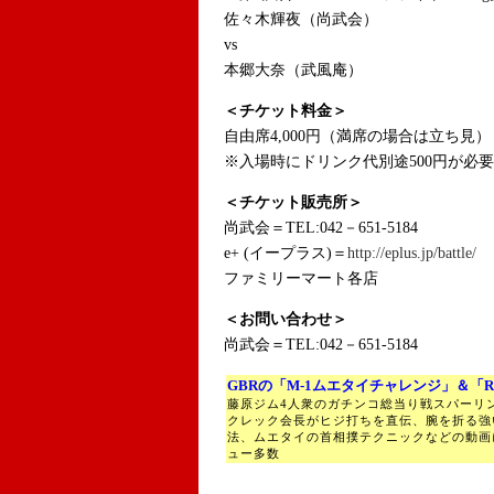
佐々木輝夜（尚武会）
vs
本郷大奈（武風庵）
＜チケット料金＞
自由席4,000円（満席の場合は立ち見）
※入場時にドリンク代別途500円が必要
＜チケット販売所＞
尚武会＝TEL:042－651-5184
e+ (イープラス)＝
http://eplus.jp/battle/
ファミリーマート各店
＜お問い合わせ＞
尚武会＝TEL:042－651-5184
GBRの「M-1ムエタイチャレンジ」＆「R
藤原ジム4人衆のガチンコ総当り戦スパーリ
クレック会長がヒジ打ちを直伝、腕を折る強
法、ムエタイの首相撲テクニックなどの動画
ュー多数