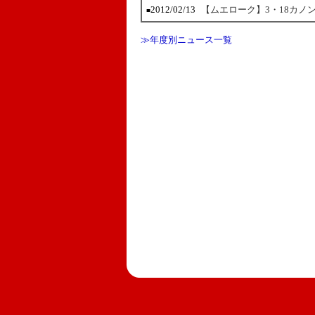
2012/02/13
【ムエローク】3・18カノ
■
≫年度別ニュース一覧