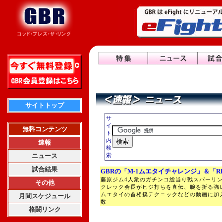
サイトトップ
サ
イ
無料コンテンツ
ト
内
速報
検
ニュース
索
試合結果
GBRの「M-1ムエタイチャレンジ」＆「R
藤原ジム4人衆のガチンコ総当り戦スパーリ
その他
クレック会長がヒジ打ちを直伝、腕を折る強
ムエタイの首相撲テクニックなどの動画に加
月間スケジュール
数
格闘リンク