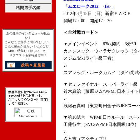
「ムエローク2012 -1st-」
格闘選手名鑑
2012年3月18日（日）新宿ＦＡＣＥ
開場17：00 開始17：30
＜全対戦カード＞
あの選手のインタビューが見た
い！
こんなこと選手に聞いてほしい！
▼メインイベント 63kg契約 3分5R
こんな動画が見たい！などなど、
カノンスック・ウィラサクレック（タ
GBRで特集してほしいこと、
リクエストも常時受付中！
スジム/M-1ライト級王者）
↓↓↓
vs
スアレック・ルークカムイ（タイ/尚武会/
▼セミファイナル スーパーライト級 
鈴木真治（藤原ジム/WPMF日本ライト
vs
浅瀬石真司（東京町田金子/NJKFスー
▼第10試合 WPMF日本ルール スー
工藤行生（SVG/WPMF日本同級10位）
vs
さと吉（アクティブJ）