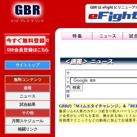
サイトトップ
サ
イ
無料コンテンツ
ト
内
速報
検
ニュース
索
試合結果
GBRの「M-1ムエタイチャレンジ」＆「RE
藤原ジム4人衆のガチンコ総当り戦スパーリン
その他
ク会長がヒジ打ちを直伝、腕を折る強いミドル
首相撲テクニックなどの動画に加えて出場選手
月間スケジュール
格闘リンク