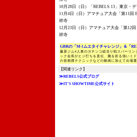
10月28日（日）「REBELS.13」東京
11月4日（日）アマチュア大会「第11回 
祥寺
12月23日（日）アマチュア大会「第12回
祥寺
GBRの「M-1ムエタイチャレンジ」＆「RE
藤原ジム4人衆のガチンコ総当り戦スパーリン
ック会長がヒジ打ちを直伝、腕を折る強いミド
の首相撲テクニックなどの動画に加えて出場選
【関連リンク】
≫REBELS公式ブログ
≫IT'S SHOWTIME公式サイト