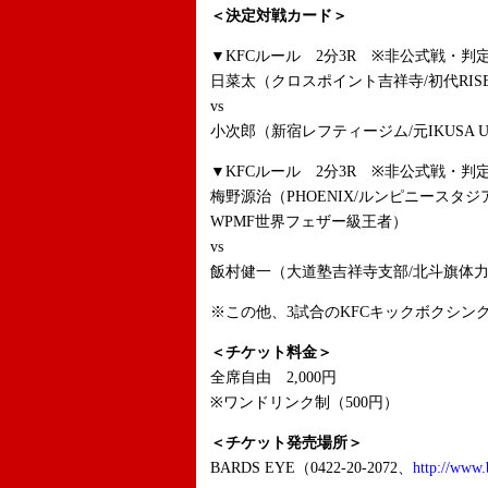
＜決定対戦カード＞
▼KFCルール 2分3R ※非公式戦・判
日菜太（クロスポイント吉祥寺/初代RIS
vs
小次郎（新宿レフティージム/元IKUSA U
▼KFCルール 2分3R ※非公式戦・判
梅野源治（PHOENIX/ルンピニースタ
WPMF世界フェザー級王者）
vs
飯村健一（大道塾吉祥寺支部/北斗旗体
※この他、3試合のKFCキックボクシン
＜チケット料金＞
全席自由 2,000円
※ワンドリンク制（500円）
＜チケット発売場所＞
BARDS EYE（0422-20-2072、
http://www.