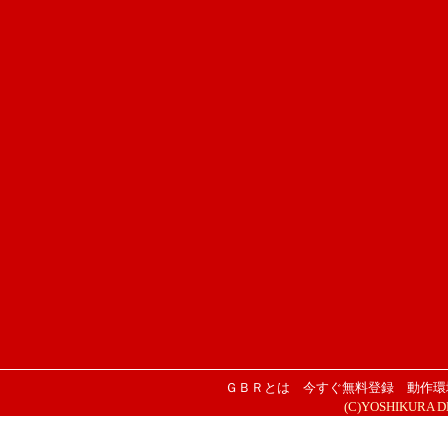
ＧＢＲとは
今すぐ無料登録
動作環
(C)YOSHIKURA DESI