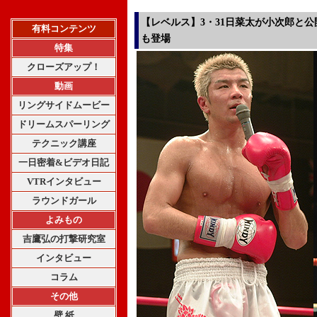
【レベルス】3・31日菜太が小次郎と
有料コンテンツ
も登場
特集
クローズアップ！
動画
リングサイドムービー
ドリームスパーリング
テクニック講座
一日密着&ビデオ日記
VTRインタビュー
ラウンドガール
よみもの
吉鷹弘の打撃研究室
インタビュー
コラム
その他
壁 紙