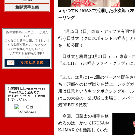
格闘選手名鑑
▲かつてK-1MAXで活躍した小次郎（
ーリング
4月15日（日）東京・ディファ有明で開催
あの選手のインタビューが見た
い！
行う日菜太（クロスポイント吉祥寺）と梅
こんなこと選手に聞いてほしい！
こんな動画が見たい！などなど、
を一般公開！
GBRで特集してほしいこと、
リクエストも常時受付中！
日菜太と梅野は3月31日（土）東京・吉祥
↓↓↓
『KFC11』（吉祥寺ファイトクラブ）に
『KFC』は月に1～2回のペースで開催
ち・頭部へのヒザ蹴りを禁止、レッグガ
用は任意というキックボクシングルール
はこの大会の非公式戦に出場し、スパー
気REBELS代表）
今回、日菜太の相手を務
めるのは、かつてIKUSAや
K-1MAXでも活躍していた