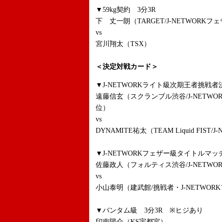
▼59kg契約 3分3R
下 丈一朗（TARGET/J-NETWORKフ
vs
宮川翔太（TSX）
＜決定対戦カード＞
▼J-NETWORKライト級次期王者挑戦
遠藤信玄（スクランブル渋谷/J-NETWO
位）
vs
DYNAMITE祐太（TEAM Liquid FIST
▼J-NETWORKフェザー級タイトルマッ
佐藤政人（フォルティス渋谷/J-NETW
vs
小山泰明（建武館/挑戦者・J-NETWOR
▼バンタム級 3分3R ※ヒジあり
印南陽介（KS宇都宮）