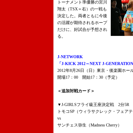
トーナメント準優勝の宮川
翔太（TSX＝右）の一戦も
決定した。両者ともに今後
の活躍が期待されるホープ
だけに、好試合が予想され
る。
J-NETWORK
「J-KICK 2012～NEXT J-GENERATIO
2012年8月26日（日）東京・後楽園ホー
開場17：00 開始17：30（予定）
＜追加対戦カード＞
▼J-GIRLSフライ級王座決定戦 2分5R
トモコSP（ウィラサクレック・フェア
vs
サンチェス弥生（Madness Cherry）