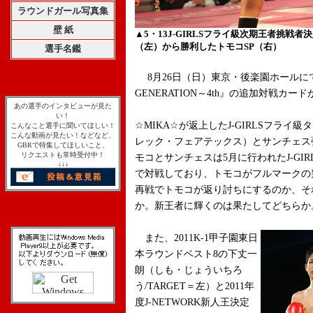
ラウンドガール写真集
壁 紙
▲5・13J-GIRLSフライ級次期王者挑戦
（左）から勝利したトモコSP（右）
選手名鑑
8月26日（日）東京・後楽園ホールにて開催さ
GENERATION～4th』の追加対戦カー
あの選手のインタビューが見た
い！
☆MIKA☆が返上したJ-GIRLSフライ
こんなこと選手に聞いてほしい！
こんな動画が見たい！などなど、
レック・フェアテックス）とサンチェス弥生（
GBRで特集してほしいこと、
リクエストも常時受付中！
モコとサンチェスは5月に行われたJ-GI
↓↓↓
で対戦しており、トモコがフルマークの
再戦でトモコが返り討ちにするのか、そ
か。新王者に輝くのは果たしてどちらか
また、2011K-1甲子園東日
本ラウンドベスト8の下丈一
朗（しも・じょういちろ
う/TARGET＝左）と2011年
度J-NETWORK新人王決定