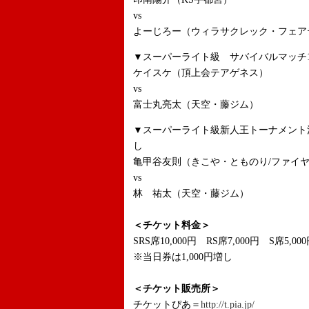
vs
よーじろー（ウィラサクレック・フェアテ
▼スーパーライト級 サバイバルマッチ
ケイスケ（頂上会テアゲネス）
vs
富士丸亮太（天空・藤ジム）
▼スーパーライト級新人王トーナメント
し
亀甲谷友則（きこや・とものり/ファイ
vs
林 祐太（天空・藤ジム）
＜チケット料金＞
SRS席10,000円 RS席7,000円 S席5,00
※当日券は1,000円増し
＜チケット販売所＞
チケットぴあ＝
http://t.pia.jp/