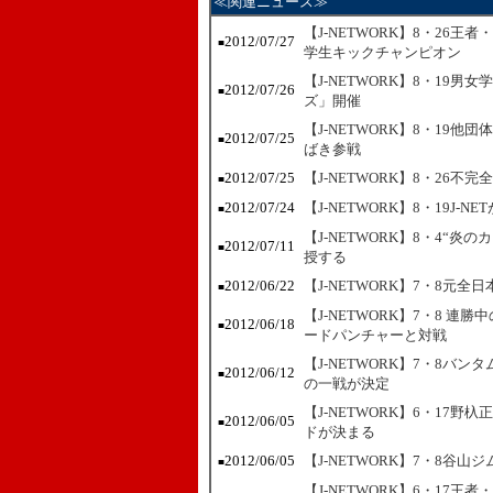
≪関連ニュース≫
【J-NETWORK】8・26
2012/07/27
■
学生キックチャンピオン
【J-NETWORK】8・19
2012/07/26
■
ズ」開催
【J-NETWORK】8・19他
2012/07/25
■
ばき参戦
2012/07/25
【J-NETWORK】8・26
■
2012/07/24
【J-NETWORK】8・19J
■
【J-NETWORK】8・4“
2012/07/11
■
授する
2012/06/22
【J-NETWORK】7・8元
■
【J-NETWORK】7・8 
2012/06/18
■
ードパンチャーと対戦
【J-NETWORK】7・8バ
2012/06/12
■
の一戦が決定
【J-NETWORK】6・17
2012/06/05
■
ドが決まる
2012/06/05
【J-NETWORK】7・8谷
■
【J-NETWORK】6・17