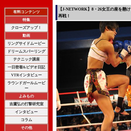
【J-NETWORK】8・26女王の座を
有料コンテンツ
再戦！
特集
クローズアップ！
動画
リングサイドムービー
ドリームスパーリング
テクニック講座
一日密着&ビデオ日記
VTRインタビュー
ラウンドガールムービ
ー
よみもの
吉鷹弘の打撃研究室
インタビュー
コラム
その他