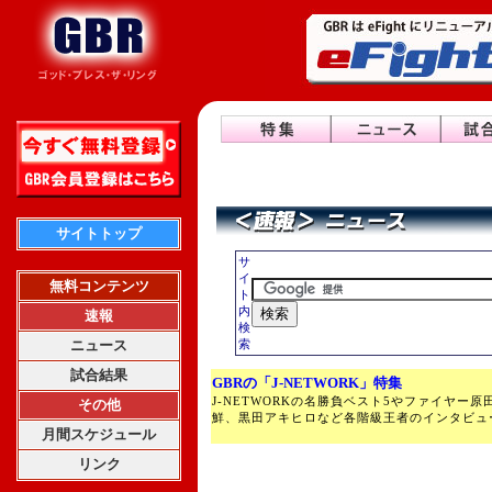
サイトトップ
サ
イ
無料コンテンツ
ト
内
速報
検
ニュース
索
試合結果
GBRの「J-NETWORK」特集
J-NETWORKの名勝負ベスト5やファイヤー
その他
鮮、黒田アキヒロなど各階級王者のインタビュ
月間スケジュール
リンク