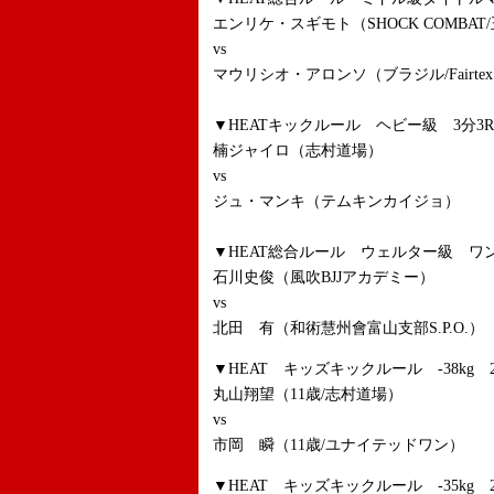
エンリケ・スギモト（SHOCK COMBAT
vs
マウリシオ・アロンソ（ブラジル/Fairtex.
▼HEATキックルール ヘビー級 3分3R
楠ジャイロ（志村道場）
vs
ジュ・マンキ（テムキンカイジョ）
▼HEAT総合ルール ウェルター級 ワン
石川史俊（風吹BJJアカデミー）
vs
北田 有（和術慧州會富山支部S.P.O.）
▼HEAT キッズキックルール -38kg 2
丸山翔望（11歳/志村道場）
vs
市岡 瞬（11歳/ユナイテッドワン）
▼HEAT キッズキックルール -35kg 2