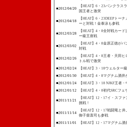
【HEAT】6・23パンクラ
■2012/04/20
国王者と激突
【HEAT】6・23DEEP
■2012/04/18
ーと対戦！金泰泳も参戦
【HEAT】4・8全対戦カー
■2012/03/28
ー級王座戦
【HEAT】4・8金原正徳が
■2012/03/02
対戦
【HEAT】4・8王者・天田
■2012/02/26
トル戦で激突
■2012/02/24
【HEAT】3・18ウェルタ
■2012/01/30
【HEAT】4・8マグナム酒
■2012/01/24
【HEAT】3・18 NJKF
■2012/01/12
【HEAT】4・8初代SRC
【HEAT】12・17イ・ス
■2011/11/21
挑戦！
【HEAT】12・17戦闘竜
■2011/11/14
御子柴直司も参戦
■2011/11/01
【HEAT】12・17マグナ