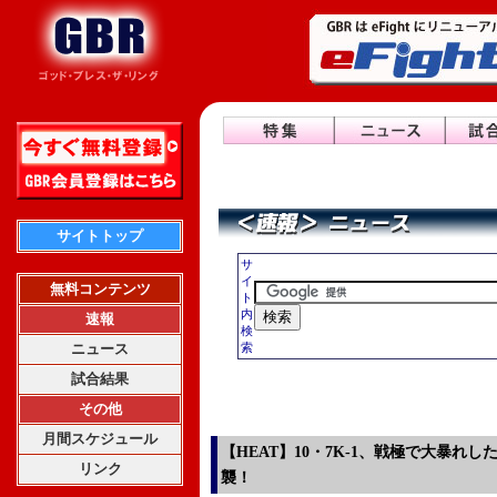
サイトトップ
サ
イ
無料コンテンツ
ト
内
速報
検
ニュース
索
試合結果
その他
月間スケジュール
【HEAT】10・7K-1、戦極で大暴れ
リンク
襲！