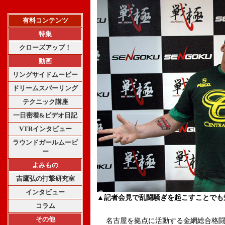
有料コンテンツ
特集
クローズアップ！
動画
リングサイドムービー
ドリームスパーリング
テクニック講座
一日密着&ビデオ日記
VTRインタビュー
ラウンドガールムービ
ー
よみもの
吉鷹弘の打撃研究室
インタビュー
▲記者会見で乱闘騒ぎを起こすことでも
コラム
その他
名古屋を拠点に活動する金網総合格闘技