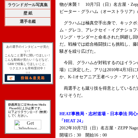
物が来襲！ 10月7日（日）名古屋・Zepp 
ラウンドガール写真集
ピーター・グラハム（オーストラリア）
壁 紙
選手名鑑
グラハムは極真空手出身で、キックボ
ム・グレコ、アレクセイ・イグナショフ
リング・サンダーと命名された胴廻し回
だ。戦極では総合格闘技にも挑戦し、藤
あの選手のインタビューが見た
騒ぎを繰り広げた。
い！
こんなこと選手に聞いてほしい！
こんな動画が見たい！などなど、
今回、グラハムが対戦するのはイラン
GBRで特集してほしいこと、
リクエストも常時受付中！
場）に決定した。アリは2010年4月3日
↓↓↓
か、K-1オセアニア王者ペック・アンド
両選手とも蹴り技を得意としているだ
なりそうだ。
HEAT事務局・志村道場・日本拳法 同心
「HEAT 24」
2012年10月7日（日）名古屋・ZEPP Nago
開場15：30 開始16：00