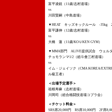
富平凌鋭（11歳/志村道場）
vs
川田賢嗣（中島道場）
▼HEAT キッズキックルール -35kg 2
富平謙伸（12歳/志村道場）
vs
大橋 蓮（11歳/KOＵKEN GYM）
▼MMA部門 ALIVE提供試合 ウェルター
チョモランマ1/2（総斗會三村道場）
vs
イム・ジェイソク（CMA KOREA/EXTR
ル級王者）
＜出場予定選手＞
祖根寿麻（志村道場）
川岡司（総合格闘技道場コブラ会）
＜チケット料金＞
SRS席20,000円 RS席10,000円 2F席8,