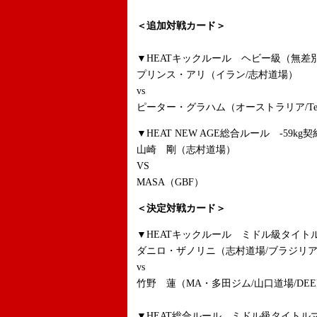
＜追加対戦カード＞
▼HEATキックルール ヘビー級（無差別
プリンス・アリ（イラン/志村道場）
vs
ピーター・グラハム（オーストラリア/Team
▼HEAT NEW AGE総合ルール -59kg契
山崎 剛（志村道場）
VS
MASA（GBF）
＜決定対戦カード＞
▼HEATキックルール ミドル級タイトル
ダニロ・ザノリニ（志村道場/ブラジリア
vs
竹野 蓮（MA・多田ジム/山口道場/DEEP
▼HEAT総合ルール ミドル級タイトル