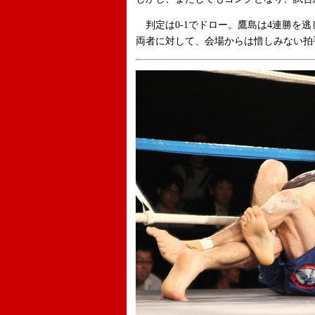
判定は0-1でドロー。鷹島は4連勝を
両者に対して、会場からは惜しみない拍