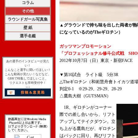
コラム
その他
ラウンドガール写真集
▲グラウンドで持ち味を出した両者が熱
壁 紙
になっているのがTheギロチン）
選手名鑑
ガッツマンプロモーション
「プロフェッショナル修斗公式戦 SHOOTIN
2012年10月7日（日）東京・新宿FACE
あの選手のインタビューが見た
い！
こんなこと選手に聞いてほしい！
こんな動画が見たい！などなど、
▼第10試合 ライト級 5分3R
GBRで特集してほしいこと、
△Theギロチン（和術慧舟會トイカツ道
リクエストも常時受付中！
↓↓↓
判定0-1 ※29-29、29-29、28-29
△鷹島大樹（GUTSMAN）
1R、ギロチンがコーナー
際での差し合いから、リフト
アップしてテイクダウン。立
ち上がる鷹島だが、ギロチン
はバックに回り、再びリフト