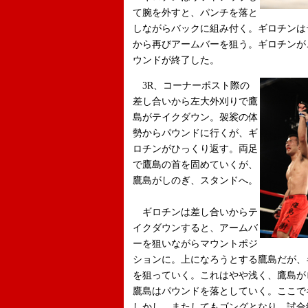
て腕を外すと、パンチを落と
しながらバックに組み付く。ギロチンは
から再びアームバーを狙う。ギロチンが
ウンドが終了した。
3R、コーナーポスト際の
差し合いから左大外刈りで鷹
島がテイクダウン。袈裟の体
勢からパウンドに行くが、ギ
ロチンがひっくり返す。両足
で鷹島の首を固めていくが、
鷹島がしのぎ、スタンドへ。
ギロチンは差し合いからテ
イクダウンすると、アームバ
ーを狙いながらマウントポジ
ションに。上になろうとする鷹島だが、
を狙っていく。これはやや浅く、鷹島が
鷹島はパウンドを落としていく。ここ
しかし、またしてもゴングとなり、試合