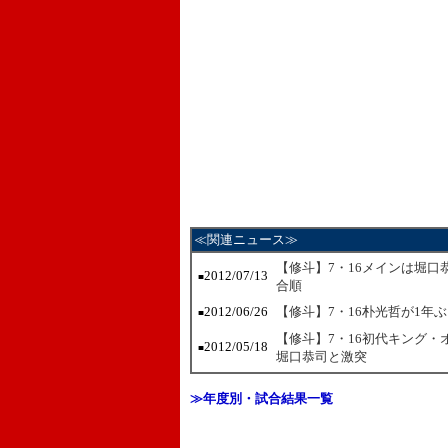
≪関連ニュース≫
【修斗】7・16メインは堀口
2012/07/13
■
合順
2012/06/26
【修斗】7・16朴光哲が1年
■
【修斗】7・16初代キング
2012/05/18
■
堀口恭司と激突
≫年度別・試合結果一覧