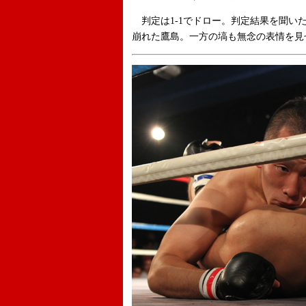
判定は1-1でドロー。判定結果を聞い
崩れた鷹島。一方の塙も無念の表情を見