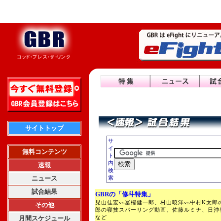
サイトトップ
サ
イ
無料コンテンツ
ト
内
速報
検
ニュース
索
試合結果
GBRの「修斗特集」
児山佳宏vs冨樫健一郎、村山暁洋vs中村K太郎
その他
郎の寝技スパーリング動画、佐藤ルミナ、日沖
など
月間スケジュール