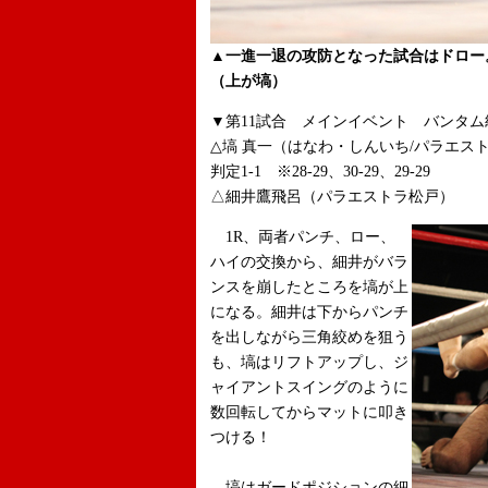
▲一進一退の攻防となった試合はドロー
（上が塙）
▼第11試合 メインイベント バンタム級
△塙 真一（はなわ・しんいち/パラエス
判定1-1 ※28-29、30-29、29-29
△細井鷹飛呂（パラエストラ松戸）
1R、両者パンチ、ロー、
ハイの交換から、細井がバラ
ンスを崩したところを塙が上
になる。細井は下からパンチ
を出しながら三角絞めを狙う
も、塙はリフトアップし、ジ
ャイアントスイングのように
数回転してからマットに叩き
つける！
塙はガードポジションの細