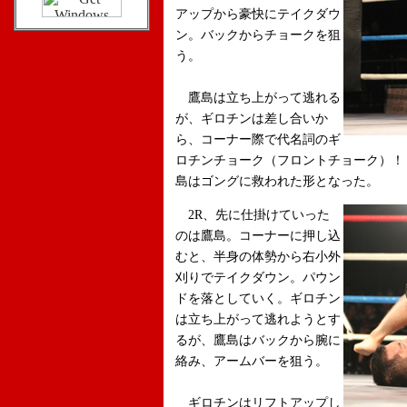
アップから豪快にテイクダウ
ン。バックからチョークを狙
う。
鷹島は立ち上がって逃れる
が、ギロチンは差し合いか
ら、コーナー際で代名詞のギ
ロチンチョーク（フロントチョーク）！
島はゴングに救われた形となった。
2R、先に仕掛けていった
のは鷹島。コーナーに押し込
むと、半身の体勢から右小外
刈りでテイクダウン。パウン
ドを落としていく。ギロチン
は立ち上がって逃れようとす
るが、鷹島はバックから腕に
絡み、アームバーを狙う。
ギロチンはリフトアップし