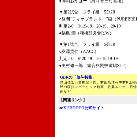
●御剣おかぱー（総斗會三村道場）
▼第2試合 フライ級 5分2R
○昼間“ディオブランドー”樹（PUREBR
判定2-0 ※19-19、20-19、20-19
●鍋島 潤（和術慧舟會RJW）
▼第1試合 フライ級 5分2R
○友澤貴仁（AACC）
判定2-0 ※20-19、20-18 19-19
●奥村修一郎（総合格闘技道場STF）
GBRの「修斗特集」
児山佳宏vs冨樫健一郎、村山暁洋vs中村K太
郎の寝技スパーリング動画、佐藤ルミナ、日沖
画など
【関連リンク】
≫X-SHOOTO公式サイト