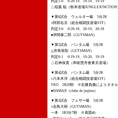
判定1-0 ※20-19、19-19、19-19
△稲葉 聡（秋本道場JUNGLEJUNCTION
▼第6試合 ウェルター級 5分2R
○阿部右京（総合格闘技道場STF）
判定3-0 ※20-18、20-19、20-18
●伊関泰二郎（GUTSMAN）
▼第5試合 バンタム級 5分2R
△井島裕彰（GUTSMAN）
判定0-1 ※19-19、19-20、19-19
△石神保貴（和術慧舟會東京道場）
▼第4試合 バンタム級 5分2R
○六本木洋（総合格闘技道場STF）
TKO 2R20秒 ※右膝負傷によりタオ
●HAMAJI（clube de jiujitsu）
▼第3試合 フェザー級 5分2R
○合島大樹（GUTSMAN）
一本 1R3分7秒 ※肩固め