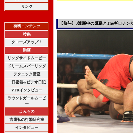
リンク
【修斗】3連勝中の鷹島とTheギロチン
有料コンテンツ
特集
クローズアップ！
動画
リングサイドムービー
ドリームスパーリング
テクニック講座
一日密着&ビデオ日記
VTRインタビュー
ラウンドガールムービ
ー
よみもの
吉鷹弘の打撃研究室
インタビュー