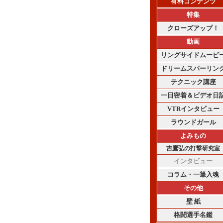
有料コンテンツ
特集
クローズアップ！
動画
リングサイドムービ
ドリームスパーリン
テクニック講座
一日密着＆ビデオ日
VTRインタビュー
ラウンドガール
よみもの
吉鷹弘の打撃研究室
インタビュー
コラム・一筆入魂
その他
壁 紙
格闘選手名鑑