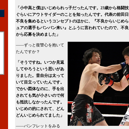
「小中高と僕はいじめられっ子だったんです。23歳から格闘
ぐらいにアウトサイダーのことを知ったんです。代表の前田日
不良を集めるというコンセプトのほかに、『不良からいじめら
ュアの選手もバンバン来い』とふうに言われていたので、不良
から応募を決めました」
――ずっと復讐心を抱いて
たんですか？
「そうですね。いつか見返
してやろうという思いがあ
りました。昔自分は太って
いて目立っていたんです。
でかい図体なのに、手を出
されても気が小さいので何
も抵抗しなかったんです。
いじめの的にされて、どん
どんいじめられてました」
――パンフレットをみる