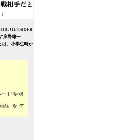
 OUTSIDER
魂”岸野雄一
由とは、小学生時か
リーパー】“濱の勇
埼京線最強 途中下