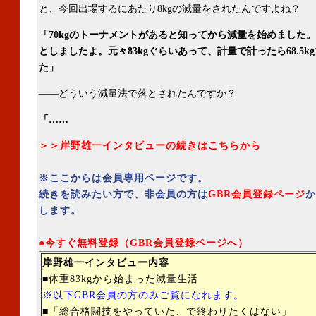
と、今回出場するにあたり8kgの減量をされたんですよね？
「70kgのトーナメントがあると知ってから減量を始めました。2
としましたよ。元々83kgぐらいあって、計量で計ったら68.5k
た」
――どういう減量法で落とされたんですか？
「……
＞＞岸野雄一インタビューの続きはこちらから
※ここからは会員専用ページです。
続きを読みたい方で、非会員の方は
GBR会員登録ページ
か
します。
●今すぐ無料登録（GBR会員登録ページへ）
岸野雄一インタビュー内容
■体重83kgから始まった減量生活
※以下GBR会員の方のみご覧になれます。
■「総合格闘技をやっていた、で終わりたくはない」