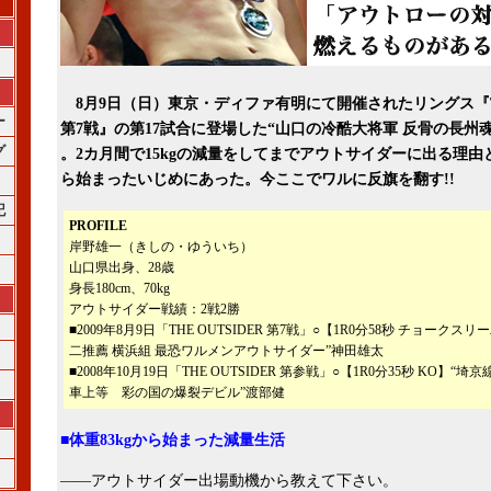
8月9日（日）東京・ディファ有明にて開催されたリングス『THE
ー
第7戦』の第17試合に登場した“山口の冷酷大将軍 反骨の長州
グ
。2カ月間で15kgの減量をしてまでアウトサイダーに出る理
ら始まったいじめにあった。今ここでワルに反旗を翻す!!
記
PROFILE
岸野雄一（きしの・ゆういち）
山口県出身、28歳
身長180cm、70kg
アウトサイダー戦績：2戦2勝
■2009年8月9日「THE OUTSIDER 第7戦」○【1R0分58秒 チョークス
二推薦 横浜組 最恐ワルメンアウトサイダー”神田雄太
■2008年10月19日「THE OUTSIDER 第参戦」○【1R0分35秒 KO】“
車上等 彩の国の爆裂デビル”渡部健
■体重83kgから始まった減量生活
――アウトサイダー出場動機から教えて下さい。