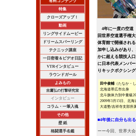
有料コンテンツ
特集
クローズアップ！
動画
4年に一度の空道（
リングサイドムービー
回世界空道選手権大
ドリームスパーリング
体育館で開催される
加申し込みがあり、
テクニック講座
かに超える競技人口
一日密着＆ビデオ日記
に日本代表メンバー
VTRインタビュー
りキックボクシング
ラウンドガール
よみもの
田中俊輔
（たなか・
北海道帯広市出身
吉鷹弘の打撃研究室
北斗旗体力別中量級200
インタビュー
2009年3月15日、
コラム・一筆入魂
大道塾/吉祥寺支部所
その他
■4年後に自分も出
壁 紙
格闘選手名鑑
ーー今回、世界大会