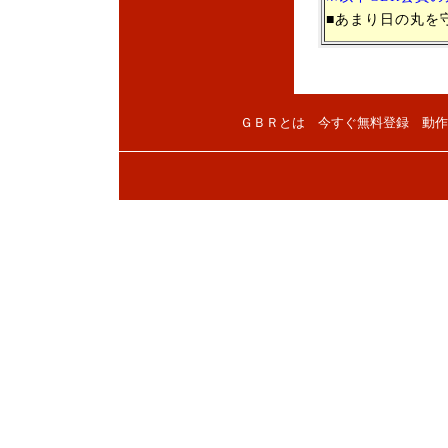
■あまり日の丸を
ＧＢＲとは
今すぐ無料登録
動作