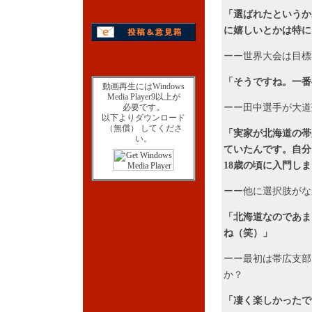
「選ばれたというか
に嬉しいとかは特に
ーー世界大会は目標
「そうですね。一番
動画再生にはWindows
Media Player9以上が
必要です。
ーー田中選手が大道
以下よりダウンロード
（無償） してくださ
「実家が北海道の帯
い。
ていたんです。自分
18歳の頃に入門し
ーー他に選択肢がな
「北海道なのであま
ね（笑）」
ーー最初は帯広支部
か？
「凄く楽しかったで