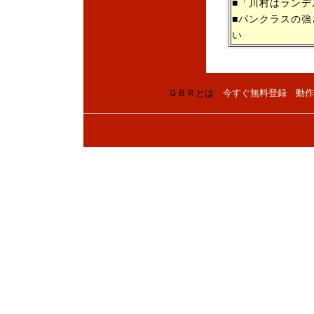
■「川村はラン
■パンクラスの
い
ＧＢＲとは
今すぐ無料登録
動作