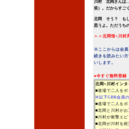
川村 北岡さんは
笑）。だからすご
北岡 そう？ も
思うよ。ただうち
＞＞北岡悟×川村
※ここからは会員
続きを読みたい方
いします。
●今すぐ無料登録
北岡×川村インタ
■道場で二人を
※以下GBR会員
■道場で二人を
■北岡と川村が
■川村が衝撃エ
■北岡が川村を絶