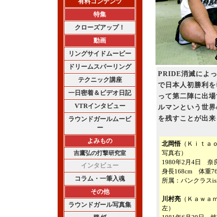
有料コンテンツ
特集
クローズアップ！
動画
リングサイドムービー
ドリームスパーリング
PRIDE消滅に
テクニック講座
で日本人初勝利を
一日密着＆ビデオ日記
って第二陣に出場
VTRインタビュー
ルマンという世界
を残すことが出来
ラウンドガールムービ
ー
よみもの
北岡悟
（Ｋｉｔａ
写真右）
吉鷹弘の打撃研究室
1980年2月4日 
インタビュー
身長168cm 体重76
コラム・一筆入魂
所属：パンクラスis
その他
川村亮
（Ｋａｗａ
ラウンドガール写真集
左）