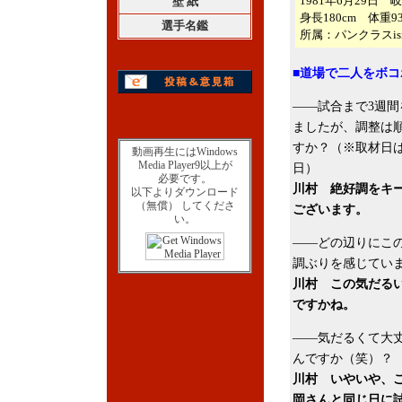
1981年6月29日
壁 紙
身長180cm 体重93
選手名鑑
所属：パンクラスis
■道場で二人をボ
――試合まで3週間
ましたが、調整は
すか？（※取材日は
動画再生にはWindows
Media Player9以上が
日）
必要です。
川村 絶好調をキ
以下よりダウンロード
（無償） してくださ
ございます。
い。
――どの辺りにこ
調ぶりを感じてい
川村 この気だる
ですかね。
――気だるくて大
んですか（笑）？
川村 いやいや、
岡さんと同じ日に