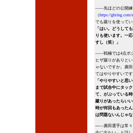
――先ほどの公開練
（
https://gbring.com
でも蹴りを使ってい
「はい。どうしても
りも使います。一応
すし（笑）」
――戦極では4点ポ
ヒザ蹴りがありとい
ゃないですか。廣田
てはやりやすいです
「やりやすいと思い
まで試合中にタック
て、がぶっている時
蹴りがあったらいい
時が何回もあったん
は問題ないんじゃな
―
―廣田選手は常々
会に出たい」と話し