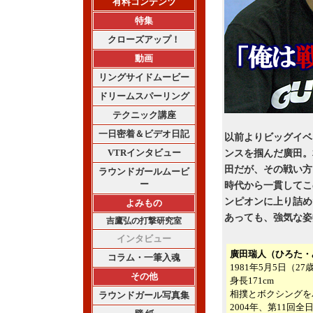
有料コンテンツ
特集
クローズアップ！
動画
リングサイドムービー
ドリームスパーリング
テクニック講座
一日密着＆ビデオ日記
以前よりビッグイベ
VTRインタビュー
ンスを掴んだ廣田。
田だが、その戦い方
ラウンドガールムービ
ー
時代から一貫してこ
ンピオンに上り詰め
よみもの
あっても、強気な姿
吉鷹弘の打撃研究室
インタビュー
廣田瑞人（ひろた・
コラム・一筆入魂
1981年5月5日（
その他
身長171cm
相撲とボクシングを
ラウンドガール写真集
2004年、第11回