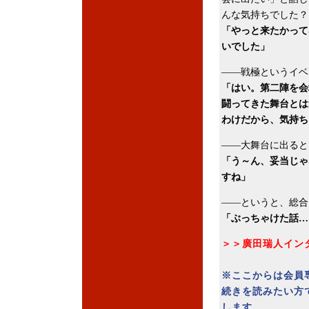
んな気持ちでした？
「やっと来たかって
いでした」
――戦極というイベ
「はい。第二陣を会
闘ってきた舞台とは
わけだから、気持ち
――大舞台に出ると
「う～ん、妥当じゃ
すね」
――というと、総合
「ぶっちゃけた話…
＞＞廣田瑞人イン
※ここからは会員
続きを読みたい方
します。