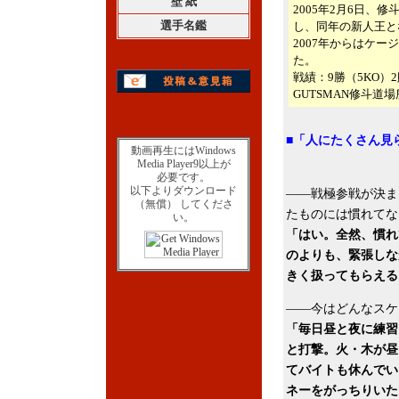
壁 紙
2005年2月6日
選手名鑑
し、同年の新人王と
2007年からはケ
た。
戦績：9勝（5KO）
GUTSMAN修斗道
■「人にたくさん見
動画再生にはWindows
Media Player9以上が
必要です。
以下よりダウンロード
――戦極参戦が決ま
（無償） してくださ
たものには慣れてな
い。
「はい。全然、慣れ
のよりも、緊張しな
きく扱ってもらえる
――今はどんなスケ
「毎日昼と夜に練習
と打撃。火・木が昼
てバイトも休んでい
ネーをがっちりいた