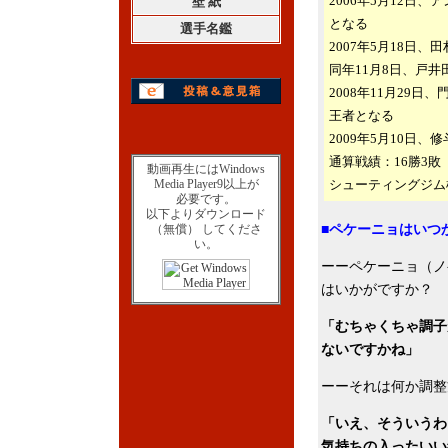
2006年5月12日
壁 紙
となる
選手名鑑
2007年5月18日
同年11月8日、戸
2008年11月29
王者となる
2009年5月10日
通算戦績：16勝3敗
動画再生にはWindows
Media Player9以上が
シューティングジム
必要です。
以下よりダウンロード
（無償） してくださ
■ペケーニョはいつ
い。
ーーペケーニョ（ノ
はいかがですか？
「むちゃくちゃ調子
ないですかね」
ーーそれは何か調整
「いえ、そういうわ
気持ちの入ったいい