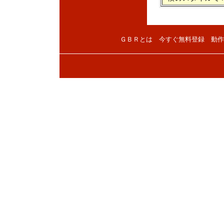
ＧＢＲとは
今すぐ無料登録
動作