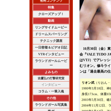
有料コンテンツ
特集
クローズアップ！
動画
リングサイドムービー
ドリームスパーリング
テクニック講座
一日密着＆ビデオ日記
10月30日（金）東京
VTRインタビュー
会『VALE TUD
はVTJ）でアレッ
ラウンドガールムービ
ー
むリオン。修斗ライ
ンは「過去最高の仕
よみもの
吉鷹弘の打撃研究室
リオン武
（りおん・
インタビュー
1980年3月18日、
コラム・一筆入魂
身長173cm、体重65
その他
2003年5月30日
ラウンドガール写真集
2004年11月12