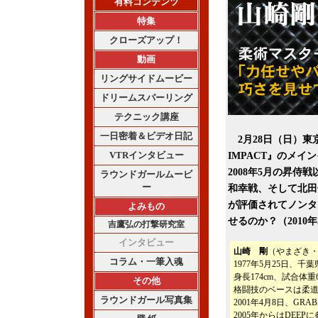
有料コンテンツ
特集
クローズアップ！
動画
リングサイドムービー
ドリームスパーリング
テクニック講座
一日密着＆ビデオ日記
2月28日（日）東
VTRインタビュー
IMPACT』のメ
2008年5月の昇侍
ラウンドガールムービ
ー
和幸戦、そして北田
が評価されてノンタ
よみもの
せるのか？（2010年
吉鷹弘の打撃研究室
インタビュー
山崎 剛
（やまざき
コラム・一筆入魂
1977年5月25日、千
身長174cm、試合体重6
その他
格闘技のベースは柔
ラウンドガール写真集
2001年4月8日、G
2005年からはDE