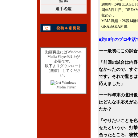
壁 紙
2008年は初代CAG
選手名鑑
同年5月11日、DRE
収めた。
MMA戦績：26戦14勝
GRABAKA所属
■約10年のプロ生
ーー最初にこの試合
動画再生にはWindows
Media Player9以上が
必要です。
「前回の試合は内容
以下よりダウンロード
なかったので、すぐ
（無償） してくださ
い。
です。それで驚きは
応えました」
ーー昨年末の北田俊
はどんな手応えがあ
たか？
「やりたいことを色
せたというか、打撃
合ったところ、寝技