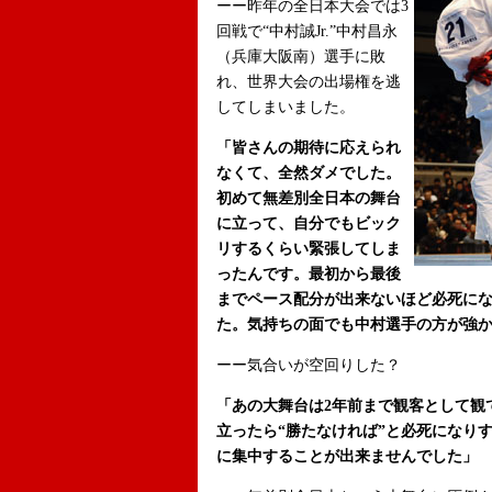
ーー昨年の全日本大会では3
回戦で“中村誠Jr.”中村昌永
（兵庫大阪南）選手に敗
れ、世界大会の出場権を逃
してしまいました。
「皆さんの期待に応えられ
なくて、全然ダメでした。
初めて無差別全日本の舞台
に立って、自分でもビック
リするくらい緊張してしま
ったんです。最初から最後
までペース配分が出来ないほど必死に
た。気持ちの面でも中村選手の方が強
ーー気合いが空回りした？
「あの大舞台は2年前まで観客として観
立ったら“勝たなければ”と必死になり
に集中することが出来ませんでした」