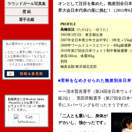
ラウンドガール写真集
オンとして注目を集めた。無差別全日
界大会日本代表の座に挑む！（2011年6月
壁 紙
選手名鑑
PROFILE
高橋佑汰
（たかはし・ゆうた）
1993年3月5日、東京都出身
2007年全日本青少年大会中学2・3年生＋55k
あの選手のインタビューが見た
2009年ワールドユースエリート－80kg級優勝
い！
2010年第27回全日本ウェイト制中量級優勝
こんなこと選手に聞いてほしい！
身長180cm、体重80kg
こんな動画が見たい！などなど、
GBRで特集してほしいこと、
初段
リクエストも常時受付中！
極真会館/東京城北支部
↓↓↓
■苦杯をなめさせられた無差別全日本
ーー清水賢吾選手（第24回全日本ウェイ
級2位）、荒田昇毅選手（第27回全日
手にスパーリングを行ったそうですが
「二人とも重いし、身体が
デカいし、強かったです」