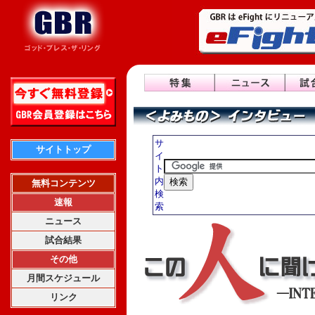
サ
サイトトップ
イ
ト
内
無料コンテンツ
検
速報
索
ニュース
試合結果
その他
月間スケジュール
リンク