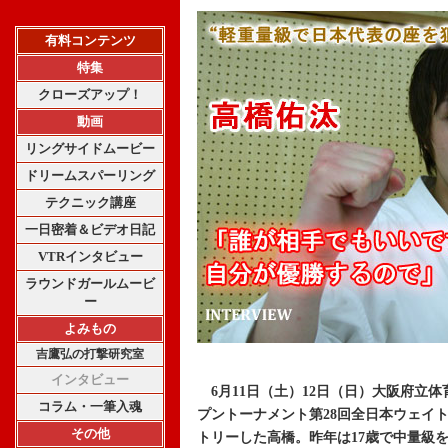
有料コンテンツ
特集
クローズアップ！
動画
リングサイドムービー
ドリームスパーリング
テクニック講座
一日密着＆ビデオ日記
VTRインタビュー
ラウンドガールムービ
ー
よみもの
吉鷹弘の打撃研究室
インタビュー
6月11日（土）12日（日）大阪府立体
コラム・一筆入魂
プントーナメント第28回全日本ウェイ
その他
トリーした高橋。昨年は17歳で中量級