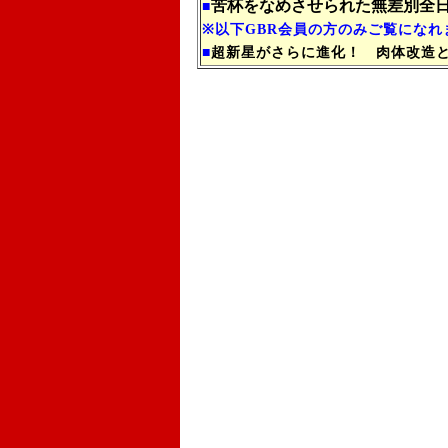
苦杯をなめさせられた無差別全
■
※以下GBR会員の方のみご覧になれ
■
超新星がさらに進化！ 肉体改造