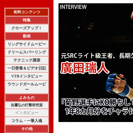
有料コンテンツ
特集
クローズアップ！
動画
リングサイドムービー
ドリームスパーリング
テクニック講座
一日密着＆ビデオ日記
VTRインタビュー
ラウンドガールムービ
ー
よみもの
吉鷹弘の打撃研究室
インタビュー
コラム・一筆入魂
その他