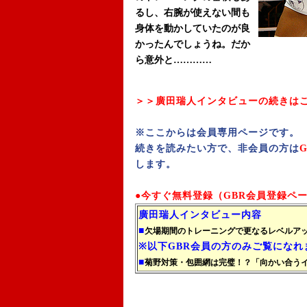
るし、右腕が使えない間も
身体を動かしていたのが良
かったんでしょうね。だか
ら意外と
…………
＞＞廣田瑞人インタビューの続きは
※ここからは会員専用ページです。
続きを読みたい方で、非会員の方は
します。
●今すぐ無料登録（GBR会員登録ペ
廣田瑞人インタビュー内容
■
欠場期間のトレーニングで更なるレベルア
※以下GBR会員の方のみご覧になれ
■
菊野対策・包囲網は完璧！？「向かい合う