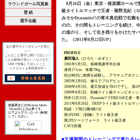
8月26日（金）東京・後楽園ホールで開催さ
ラウンドガール写真集
級タイトルマッチで王者・菊野克紀（AL
壁 紙
みそかDynamite!!の青木真也戦で
選手名鑑
のの、その間もトレーニングを続け、
の道のり、そして生き残りをかけたサ
た。（2011年8月22日UP）
あの選手のインタビューが見た
い！
PROFILE
こんなこと選手に聞いてほしい！
廣田瑞人
（ひろた・みずと）
こんな動画が見たい！などなど、
1981年5月5日、長崎県諫早市出身
GBRで特集してほしいこと、
リクエストも常時受付中！
身長171cm、体重70kg
↓↓↓
幼少時代に相撲を経験し、アマチュアボクシ
2005年2月6日、修斗でプロデビュー
2008年4月5日、鹿又智成をTKOで下し、
2009年8月2日、戦極ライト級チャンピオン
同年12月31日、Dynamite!!でDREAM
2011年8月26日、DEEPライト級タイトル
戦績：17戦12勝4敗1分
第2代SRC（戦極）ライト級王者
第2代ケージフォース ライト級王者
CAVE所属
■欠場期間のトレーニングで更なるレ