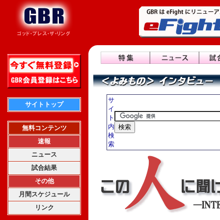
サ
サイトトップ
イ
ト
内
無料コンテンツ
検
速報
索
ニュース
試合結果
その他
月間スケジュール
リンク