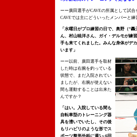
ーー廣田選手がCAVEの所属として試
CAVEでは主にどういったメンバーと
「水曜日がプロ練習の日で、奥野（“轟
ん、村山暁洋さん、ガイ・デルモが練
手も来てくれました。みんな身体がデ
います」
ーー以前、廣田選手を取材
した時は右腕を釣っている
状態で、まだ入院されてい
ましたが、右腕が使えない
間も運動することは出来た
んですか？
「はい。入院している間も
自転車型のトレーニング器
具を漕いでいたし、その後
もリハビリのような形でス
ポーツ整形外科に週5～6回