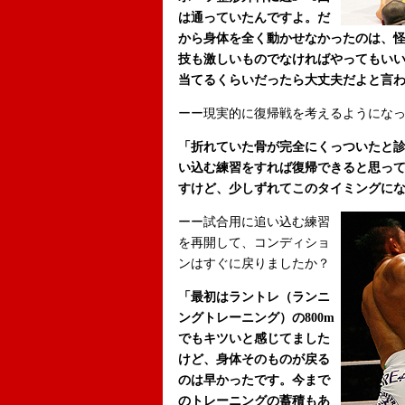
は通っていたんですよ。だ
から身体を全く動かせなかったのは、
技も激しいものでなければやってもい
当てるくらいだったら大丈夫だよと言
ーー現実的に復帰戦を考えるようにな
「折れていた骨が完全にくっついたと
い込む練習をすれば復帰できると思って
すけど、少しずれてこのタイミングに
ーー試合用に追い込む練習
を再開して、コンディショ
ンはすぐに戻りましたか？
「最初はラントレ（ランニ
ングトレーニング）の800m
でもキツいと感じてました
けど、身体そのものが戻る
のは早かったです。今まで
のトレーニングの蓄積もあ