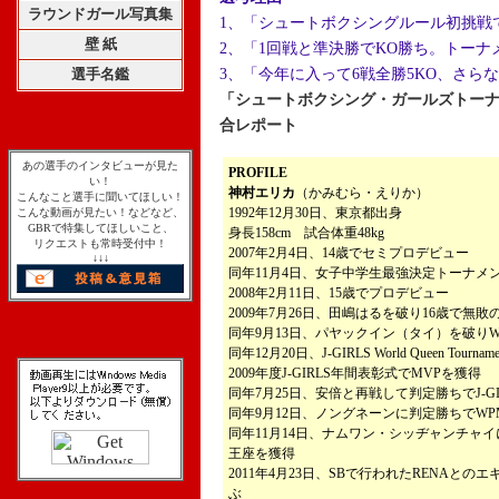
ラウンドガール写真集
1、「シュートボクシングルール初挑戦でGi
壁 紙
2、「1回戦と準決勝でKO勝ち。トーナ
選手名鑑
3、「今年に入って6戦全勝5KO、さら
「シュートボクシング・ガールズトーナメント 
合レポート
あの選手のインタビューが見た
PROFILE
い！
神村エリカ
（かみむら・えりか）
こんなこと選手に聞いてほしい！
1992年12月30日、東京都出身
こんな動画が見たい！などなど、
GBRで特集してほしいこと、
身長158cm 試合体重48kg
リクエストも常時受付中！
2007年2月4日、14歳でセミプロデビュー
↓↓↓
同年11月4日、女子中学生最強決定トーナメ
2008年2月11日、15歳でプロデビュー
2009年7月26日、田嶋はるを破り16歳で無敗
同年9月13日、パヤックイン（タイ）を破り
同年12月20日、J-GIRLS World Queen T
2009年度J-GIRLS年間表彰式でMVPを獲得
同年7月25日、安倍と再戦して判定勝ちでJ-G
同年9月12日、ノングネーンに判定勝ちでW
同年11月14日、ナムワン・シッヂャンチャイ
王座を獲得
2011年4月23日、SBで行われたRENAと
ぶ