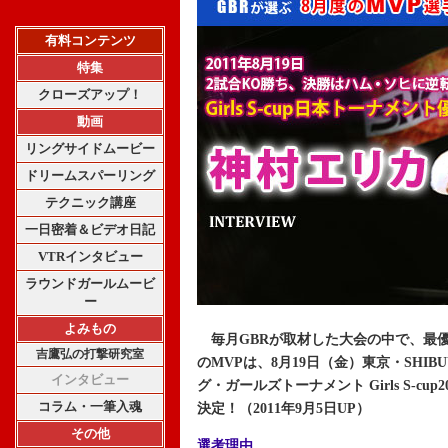
有料コンテンツ
特集
クローズアップ！
動画
リングサイドムービー
ドリームスパーリング
テクニック講座
一日密着＆ビデオ日記
VTRインタビュー
ラウンドガールムービ
ー
よみもの
毎月GBRが取材した大会の中で、最優秀
吉鷹弘の打撃研究室
のMVPは、8月19日（金）東京・SHIB
インタビュー
グ・ガールズトーナメント Girls S-c
コラム・一筆入魂
決定！（2011年9月5日UP）
その他
選考理由