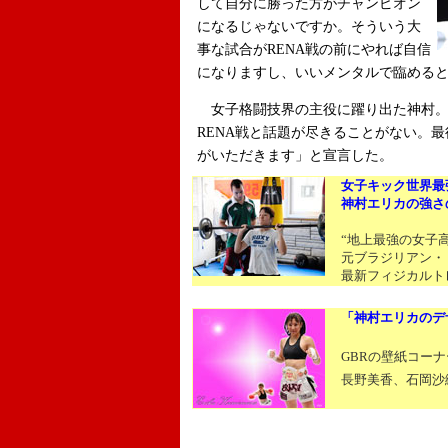
して自分に勝った方がチャンピオン
になるじゃないですか。そういう大
事な試合がRENA戦の前にやれば自信
になりますし、いいメンタルで臨める
女子格闘技界の主役に躍り出た神村。
RENA戦と話題が尽きることがない。最
がいただきます」と宣言した。
女子キック世界最
神村エリカの強さ
“地上最強の女子高
元ブラジリアン・
最新フィジカルト
「神村エリカのデ
GBRの壁紙コーナ
長野美香、石岡沙