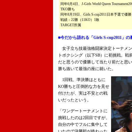
同年6月4日、J-Girls World Queen Tourn
TKO勝ち
同年8月19日、Girls S-cup2011日本予選で優勝
戦績：22勝（11KO）1敗
TARGET所属
■今だから語れる「Girls S-cup2011」
女子立ち技最強格闘家決定トーナメント「Gi
トボクシング（以下SB）に初挑戦。戦
だと思うので優勝して当たり前だと思い
勝ち抜いて最強の座に就いた。
1回戦、準決勝はともに
KO勝ちと圧倒的な力を見せ
付けたが、実は不安との戦
いだったという。
「ワンデートーナメントに
挑戦したのは2回目ですが、
自分の中でフルに集中して
いたので決勝戦が終わった