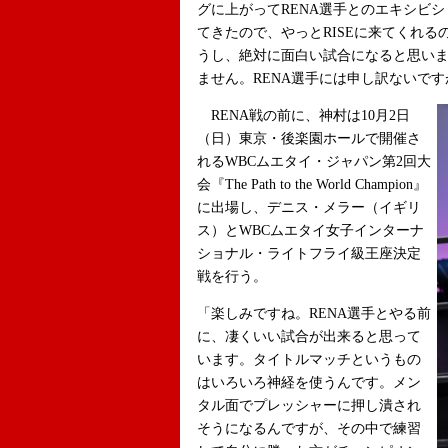
グに上がってRENA選手とのエキシビ
てきたので、やっとRISEに来てくれ
うし、絶対に面白い試合になると思いま
ません。RENA選手には申し訳ないです
RENA戦の前に、神村は10月2日
（日）東京・後楽園ホールで開催さ
れるWBCムエタイ・ジャパン第2回大
会『The Path to the World Champion』
に出場し、デニス・メラー（イギリ
ス）とWBCムエタイ女子インターナ
ショナル・ライトフライ級王座決定
戦を行う。
「楽しみですね。RENA選手とやる前
に、凄くいい試合が出来ると思って
います。タイトルマッチというもの
はいろいろ神経を使うんです。メン
タル面でプレッシャーに押し潰され
そうになるんですが、その中で練習