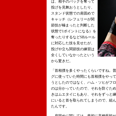
は、相手のバックを奪って
投げを見舞おうとしたり、
スタンド状態での肩固めで
キャッチ（レフェリーが関
節技が極まったと判断した
状態で1ポイントになる）を
奪ったりするなどSBルール
に対応した技を見せたが、
投げや立ち関節技の練習は
全くしていなかったという
から驚きだ。
「首相撲を多くやったくらいですね。
グに使っていた時間にも首相撲をやっ
うとしたのではなく、ハム・ソヒがフ
のは分かっていたので、それを防ぐた
きはムエタイにもあり、それをずっと
にいると首を取られてしまうので、組
たんです。
肩固めに関しては、最初に高橋藍戦が