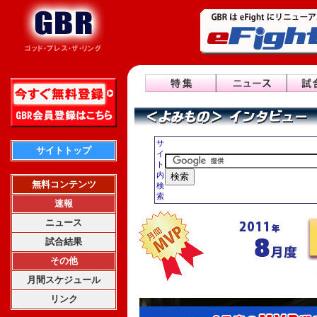
サ
サイトトップ
イ
ト
内
無料コンテンツ
検
索
速報
ニュース
試合結果
その他
月間スケジュール
リンク