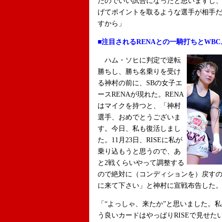
たのでいい試合になったと思いますし
げてポイントを取るような選手が相手
すから」
■注目されるRENAとの一騎打ちとWB
ハム・ソヒに判定で逆転
勝ちし、勝ち名乗りを受け
る神村の前に、SBの女子エ
ースRENAが現れた。RENA
はマイクを持つと、「神村
選手、おめでとうございま
す。今日、私も復活しまし
た。11月23日、RISEに私が
乗り込もうと思うので、あ
と2戦くらいやって調整する
ので絶対に（コンディションを）戻す
に来て下さい」と神村に宣戦布告した
「“よっしゃ、来たか”と思いました。私
う良いカードはやっぱりRISEで見せた