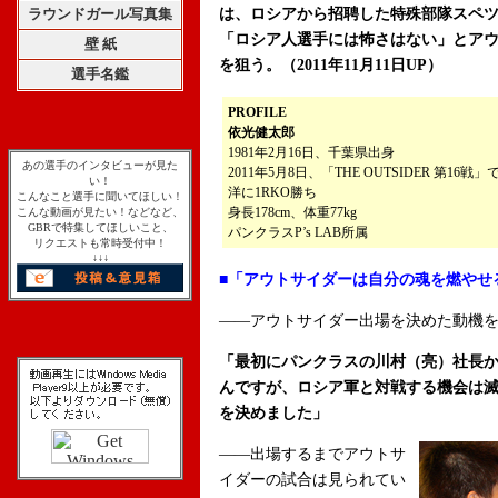
ラウンドガール写真集
は、ロシアから招聘した特殊部隊スペ
「ロシア人選手には怖さはない」とア
壁 紙
を狙う。（2011年11月11日UP）
選手名鑑
PROFILE
依光健太郎
1981年2月16日、千葉県出身
あの選手のインタビューが見た
2011年5月8日、「THE OUTSIDER 第
い！
洋に1RKO勝ち
こんなこと選手に聞いてほしい！
身長178cm、体重77kg
こんな動画が見たい！などなど、
GBRで特集してほしいこと、
パンクラスP’s LAB所属
リクエストも常時受付中！
↓↓↓
■
「アウトサイダーは自分の魂を燃やせ
――アウトサイダー出場を決めた動機
「最初にパンクラスの川村（亮）社長か
んですが、ロシア軍と対戦する機会は
を決めました」
――出場するまでアウトサ
イダーの試合は見られてい