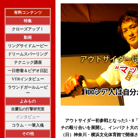
有料コンテンツ
特集
クローズアップ！
動画
リングサイドムービー
ドリームスパーリング
テクニック講座
一日密着＆ビデオ日記
VTRインタビュー
ラウンドガールムービ
ー
よみもの
吉鷹弘の打撃研究室
インタビュー
アウトサイダー初参戦となった5・8「TH
コラム・一筆入魂
チの殴り合いを展開し、インパクト大のK
その他
（日）神奈川・横浜文化体育館で開催される『