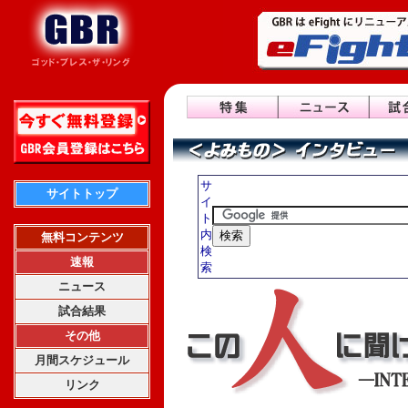
サ
サイトトップ
イ
ト
内
無料コンテンツ
検
速報
索
ニュース
試合結果
その他
月間スケジュール
リンク