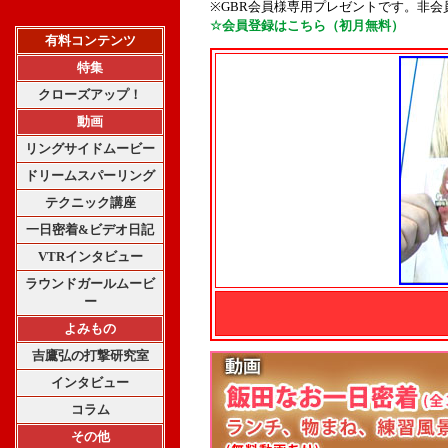
※GBR会員様専用プレゼントです。非
☆会員登録はこちら（初月無料）
有料コンテンツ
特集
クローズアップ！
動画
リングサイドムービー
ドリームスパーリング
テクニック講座
一日密着&ビデオ日記
VTRインタビュー
ラウンドガールムービ
ー
よみもの
吉鷹弘の打撃研究室
インタビュー
コラム
その他