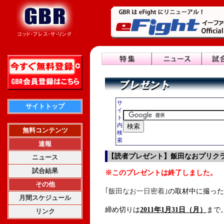
サ
サイトトップ
イ
ト
内
無料コンテンツ
検
索
速報
【読者プレゼント】飯田なおプリクラ
ニュース
試合結果
※このプレゼントは終了しました。
その他
｢飯田なお一日密着｣
の取材中に撮った
月間スケジュール
締め切りは
2011年1月31日（月
）
まで
リンク