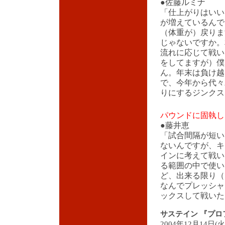
●佐藤ルミナ
「仕上がりはいい
が増えているんで
（体重が）戻りま
じゃないですか。
流れに応じて戦い
をしてますが）僕
ん。年末は負け越
で、今年から代々
りにするジンクス
パウンドに固執し
●藤井恵
「試合間隔が短い
ないんですが、キ
インに考えて戦い
る範囲の中で使い
ど、出来る限り（
なんでプレッシャ
ックスして戦いた
サステイン 『プロフェ
2004年12月14