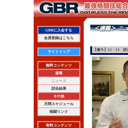
GBRに入会する
会員登録はこちら
【修斗】12・14 
サイトトップ
無料コンテンツ
速報
ニュース
試合結果
その他
月間スケジュール
格闘リンク
有料コンテンツ