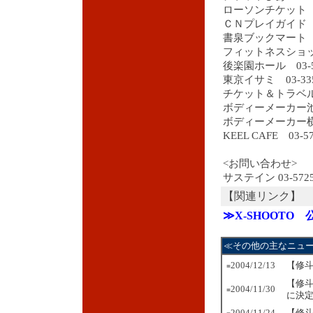
ローソンチケット 03-
ＣＮプレイガイド 03-
書泉ブックマート 03-
フィットネスショップ水
後楽園ホール 03-58
東京イサミ 03-335
チケット＆トラベルＴ－
ボディーメーカー池袋店
ボディーメーカー横浜店
KEEL CAFE 03-57
<お問い合わせ>
サステイン 03-5725
【関連リンク】
≫X-SHOOTO
≪その他の主なニュ
2004/12/13
【修斗
■
【修斗
2004/11/30
■
に決
2004/11/24
【修斗