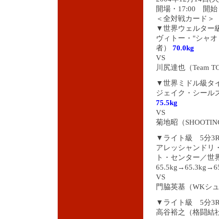
開場・17:00 開始・
＜全対戦カード＞
▼世界ウェルター級
ヴィトー・"シャ
者）
70.0kg
VS
川尻達也（Team TO
▼世界ミドル級タイ
ジェイク・シール
75.5kg
VS
菊地昭（SHOOTING
▼ライト級 5分3
アレッシャンドリ
ト・センター／世
65.5kg→65.3kg→6
VS
門脇英基（WKシュ
▼ライト級 5分3
高谷裕之（格闘結