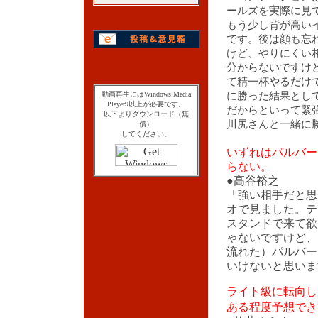
ールズを実際に見
もう少し背が高い
です。後は顔も忘
けど、やりにくい
分からないですけ
て精一杯やるだけ
動画再生にはWindows Media
に勝った結果とし
Player9以上が必要です。
だからといって緊
以下よりダウンロード（無
川尻さんと一緒に
償）
してください。
いずれはパルバー
らない。
●高谷裕之
「強い相手だと思
オで見ました。テ
スタンドで来て欲
ゃないですけど、
流れた）パルバー
いけないと思いま
ライト級に転向し
ある程度予想でき