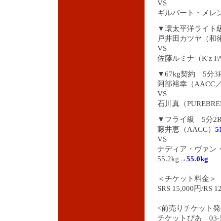
VS
ギルバート・メレ
▼環太平洋ライト級
戸井田カツヤ（和
VS
佐藤ルミナ（K'z 
▼67kg契約 5分3
阿部裕幸（AACC
VS
石川真（PUREB
▼フライ級 5分2
藤井恵（AACC）
5
VS
ナディア・ヴァン
55.2kg→
55.0kg
＜チケット料金＞
SRS 15,000円/RS
<前売りチケット発
チケットぴあ 03-52