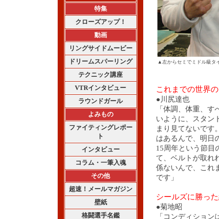
特集
クローズアップ！
動画
リングサイドムービー
ドリームスパーリング
▲左からセミでミドル級タ
テクニック講座
VTRインタビュー
これまでの世界の
●川尻達也
ラウンドガール
「体調、体重、す
よみもの
いように、スタン
ファイティングレポー
まり見てないです
ト
はあるんで、明日
15周年という節
インタビュー
て、ベルトが取れ
コラム・一筆入魂
係ないんで、これ
その他
です」
超速！メールマガジン
シールズに勝った
壁紙
●菊地昭
格闘選手名鑑
「コンディション