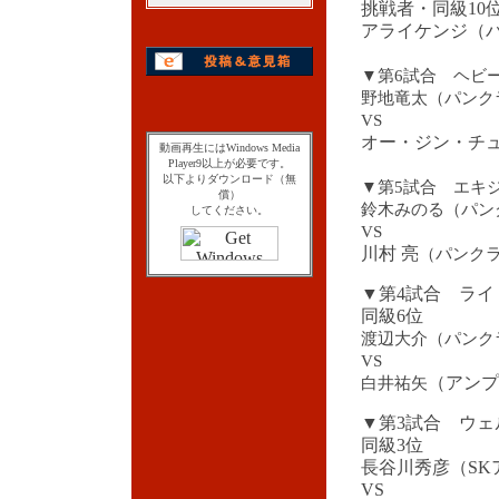
挑戦者・同級10
アライケンジ（
▼第6試合 ヘビー
野地竜太（パンクラ
VS
オー・ジン・チ
動画再生にはWindows Media
Player9以上が必要です。
以下よりダウンロード（無
▼第5試合 エキジ
償）
鈴木みのる（パンク
してください。
VS
川村 亮
（パンクラ
▼第4試合 ライ
同級6位
渡辺大介（パンクラ
VS
（アンプ
白井祐矢
▼第3試合 ウェ
同級3位
長谷川秀彦（SK
VS