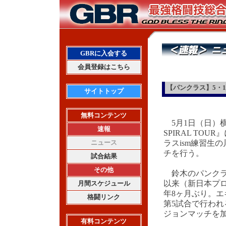
GBRに入会する
会員登録はこちら
【パンクラス】5・
サイトトップ
無料コンテンツ
5月1日（日）横浜
速報
SPIRAL TO
ニュース
ラスism練習生
チを行う。
試合結果
その他
鈴木のパンクラス
以来（新日本プ
月間スケジュール
年8ヶ月ぶり。エ
格闘リンク
第5試合で行われ
ジョンマッチを
有料コンテンツ