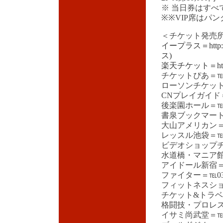
※ 当日券はすべて
※※VIP席はパン
＜チケット発売
イープラス＝http:
ス)
楽天チケット＝http://ti
チケットぴあ＝℡0570
ローソンチケット＝℡0
CNプレイガイド＝℡0
後楽園ホール＝℡03-
書泉ブックマート＝℡
大山アメリカン＝℡03
レッスル池袋＝℡03-
ビデオショップチャン
水道橋・マニア館＝℡
アイドール新宿＝℡03
ファイター＝℡03-3
フィットネスショップ
チケット&トラベルT-
格闘技・プロレス図書
イサミ尚武堂＝℡03-