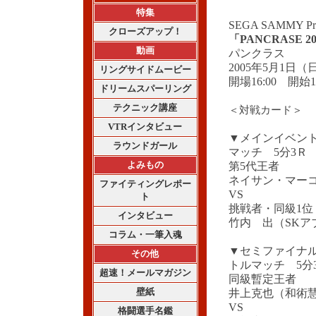
特集
SEGA SAMMY Pre
クローズアップ！
「PANCRASE 20
動画
パンクラス
2005年5月1
リングサイドムービー
開場16:00 開始17
ドリームスパーリング
テクニック講座
＜対戦カード＞
VTRインタビュー
▼メインイベン
ラウンドガール
マッチ 5分3Ｒ
よみもの
第5代王者
ネイサン・マー
ファイティングレポー
VS
ト
挑戦者・同級1位
インタビュー
竹内 出（SKア
コラム・一筆入魂
▼セミファイナ
その他
トルマッチ 5分
超速！メールマガジン
同級暫定王者
壁紙
井上克也（和術慧
VS
格闘選手名鑑