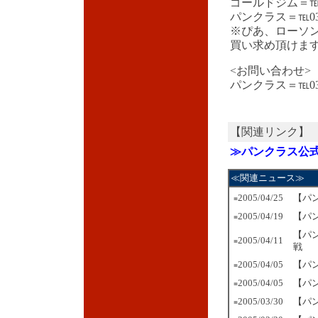
ゴールドジム＝℡03-
パンクラス＝℡03-5
※ぴあ、ローソ
買い求め頂けま
<お問い合わせ>
パンクラス＝℡03-5
【関連リンク】
≫パンクラス公
≪関連ニュース≫
2005/04/25
【パ
■
2005/04/19
【パ
■
【パ
2005/04/11
■
戦
2005/04/05
【パン
■
2005/04
/05
【パ
■
2005/03/30
【パ
■