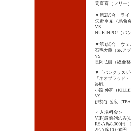
関直喜（フリー
▼第2試合 ライ
矢野卓見（烏合
VS
NUKINPO!（パ
▼第1試
合 ウェ
石毛大蔵（SKア
VS
（総合格
長岡弘樹
▼「パンクラスゲ
『ネオブラッド・
終戦
小路 伸亮（KILLE
VS
伊勢谷 岳広（TEAM
＜入場料金＞
VIP(最前列のみ)16
RS-A席8,000円 
2F-A席10,000円