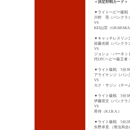
＜決定対戦カード＞
▼ライトヘビー級戦 
川村 亮（パンクラス
VS
KEI山宮（GRAB
▼キャッチレスリング
佐藤光留（パンクラス
VS
ジョシュ・バーネット
代UFCヘビー級王者・P
▼ライト級戦 5分3
アライケンジ（パンク
VS
カク・サジン（チー
▼ライト級戦 5分3
伊藤崇文（パンクラス
VS
昇侍（K.I.B.A.）
▼ライト級戦 5分2
矢野卓見 （骨法烏合