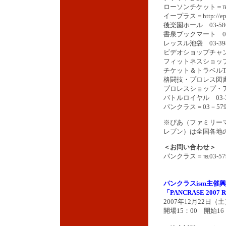
ローソンチケット＝℡05
イープラス＝http://eplus
後楽園ホール 03-580
書泉ブックマート 03-3
レッスル池袋 03-398
ビデオショップチャンピオ
フィットネスショップ水道
チケット＆トラベルT-1 
格闘技・プロレス図書館 
プロレスショップ・アンビ
バトルロイヤル 03-35
パンクラス＝03－579
※ぴあ（ファミリー
レブン）は全国各地
＜お問い合わせ＞
パンクラス＝℡03-579
パンクラスism主催
「PANCRASE 2007 
2007年12月22日
開場15：00 開始16