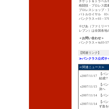
チケット＆トラベルT-1 
格闘技・プロレス図書館 
プロレスショップ・アンビ
バトルロイヤル 03-35
パンクラス＝03－579
※ぴあ（ファミリー
レブン）は全国各地
＜お問い合わせ＞
パンクラス＝℡03-579
【関連リンク】
≫パンクラス公式サ
≪関連ニュース≫
【パン
2007/11/17
■
結成!?
【パン
2007/11/15
■
決へ
2007/11/14
【パン
■
【パン
2007/11/14
■
ず血を