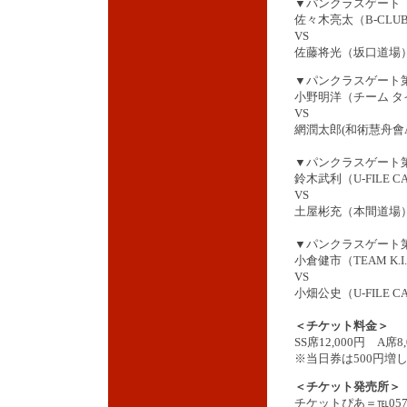
▼パンクラスゲート
佐々木亮太（B-CLU
VS
佐藤将光（坂口道場
▼パンクラスゲート第
小野明洋（チーム タ
VS
網潤太郎(和術慧舟會A
▼パンクラスゲート第
鈴木武利（U-FILE C
VS
土屋彬充（本間道場
▼パンクラスゲート第
小倉健市（TEAM K.I.
VS
小畑公史（U-FILE C
＜チケット料金＞
SS席12,000円 A席8
※当日券は500円増
＜チケット発売所＞
チケットぴあ＝℡0570