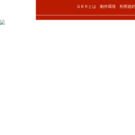
ＧＢＲとは
動作環境
利用規