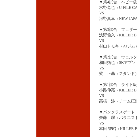
▼第4試合 ヘビー級
水野竜也（U-FILE 
VS
河野真幸（NEW JAPA
▼第3試合 フェザー
浅野倫久（KILLER B
VS
村山トモキ（AJジム
▼第2試合 ウェルタ
和田拓也（SKアブソ
VS
梁 正基（スタンド
▼第1試合 ライト級
小路伸亮（KILLER B
VS
高橋 渉（チーム桜
▼パンクラスゲート
齊藤 曜（パラエス
VS
本田 智昭（KILLER 