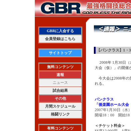
GBRに入会する
会員登録はこちら
【パンクラス】1・3
サイトトップ
2008年 1月3
無料コンテンツ
大会（仮）」の開催
速報
今大会は2008年
ニュース
れる。
試合結果
その他
パンクラス
「後楽園ホール大会
月間スケジュール
2007年1月30日（
格闘リンク
開場18：00 開始18
＜チケット料金＞
有料コンテンツ
SS席12,000円 A席8