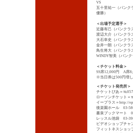
VS
五十里祐一（パンクラス
優勝）
＜出場予定選手＞
近藤有己（パンクラス
渡辺大介（パンクラス
大石幸史（パンクラス
金井一朗（パンクラス
鳥生将大（パンクラス
WINDY智美（パンク
＜チケット料金＞
SS席12,000円 A席8
※当日券は500円増
＜チケット発売所＞
チケットぴあ＝℡0570
ローソンチケット＝℡05
イープラス＝http://eplus
後楽園ホール 03-580
書泉ブックマート 03-3
レッスル池袋 03-398
ビデオショップチャンピオ
フィットネスショップ水道