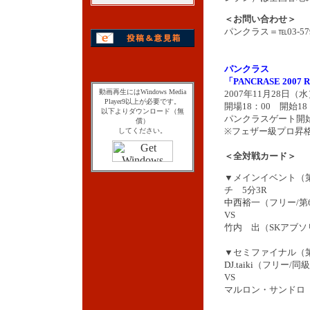
＜お問い合わせ＞
パンクラス＝℡03-579
パンクラス
「PANCRASE 2007 
動画再生にはWindows Media
2007年11月28日
Player9以上が必要です。
開場18：00 開始18
以下よりダウンロード（無
パンクラスゲート開始
償）
※フェザー級プロ昇格
してください。
＜全対戦カード＞
▼メインイベント（
チ 5分3R
中西裕一
（フリー/第
VS
竹内 出（SKアブソ
▼セミファイナル（第
DJ.taiki
（フリー/同級
VS
マルロン・サンドロ（