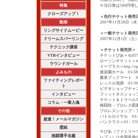
特集
※当日券は500円増
クローズアップ！
＜先行チケット発売
動画
2007年11月28日
リングサイドムービー
＜一般チケット発売
ドリームスパーリング
2007年12月1日（
テクニック講座
＜チケット発売所＞
VTRインタビュー
チケットぴあ＝℡0570
ローソンチケット＝℡05
ラウンドガール
イープラス＝http://eplus
よみもの
後楽園ホール 03-580
書泉ブックマート 03-3
ファイティングレポー
レッスル池袋 03-398
ト
ビデオショップチャンピオ
インタビュー
フィットネスショップ水道
チケット＆トラベルT-1 
コラム・一筆入魂
格闘技・プロレス図書館 
その他
プロレスショップ・アンビ
バトルロイヤル 03-35
超速！メールマガジン
パンクラス＝03－579
壁紙
※ぴあ（ファミリー
格闘選手名鑑
レブン）は全国各地