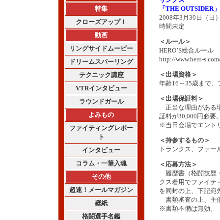
特集
「THE OUTSIDER」
2008年3月30日（
クローズアップ！
時間未定
動画
＜ルール＞
リングサイドムービー
HERO’S総合ルール
http://www.hero-s.com
ドリームスパーリング
＜出場資格＞
テクニック講座
年齢16～35歳まで
VTRインタビュー
＜出場保証料＞
ラウンドガール
正当な理由がある場
よみもの
証料が30,000円必要
※当日会場でエント
ファイティングレポー
ト
＜持参するもの＞
トランクス、ファー
インタビュー
コラム・一筆入魂
＜応募方法＞
履歴書（格闘技歴・
その他
クス着用でファイテ
超速！メールマガジン
を同封の上、下記宛
書類審査の上、主催
壁紙
※書類不備は無効。
格闘選手名鑑