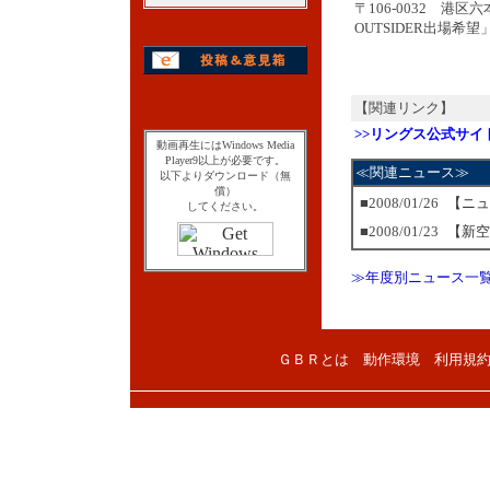
〒106-0032 港区
OUTSIDER出場希望
【関連リンク】
>>リングス公式サイ
動画再生にはWindows Media
Player9以上が必要です。
≪関連ニュース≫
以下よりダウンロード（無
償）
■2008/01/26
【ニュ
してください。
■2008/01/23
【新空
≫年度別ニュース一
ＧＢＲとは
動作環境
利用規