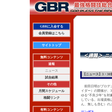
GBRに入会する
会員登録はこちら
サイトトップ
無料コンテンツ
速報
ニュース
【ニュース】3・30
試合結果
その他
前田日明がプロデュー
イダー）の開催が、
月間スケジュール
ゆる“不良少年”を
格闘リンク
している。出場資格は
ん、無しも含む）の
有料コンテンツ
リングス