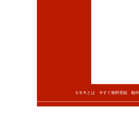
ＧＢＲとは
今すぐ無料登録
動