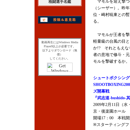
マモルを迎え撃つの
格闘選手名鑑
（シーザー）。昨年
位・崎村暁東との暫
る。
マモルが王者を撃
軽量級の台風の目と
動画再生にはWindows Media
Player9以上が必要です。
か!? それともえな
以下よりダウンロード（無
者の意地で修斗・元
償）
してください。
モルを撃破するか。
シュートボクシング
SHOOTBOXING2
ズ開幕戦
『武志道-bushido
2009年2月11日（
京・後楽園ホール
開場17：00 本戦開
※スターティングファ