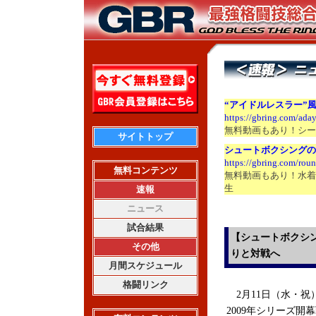
“アイドルレスラー”
https://gbring.com/ada
無料動画もあり！シー
サイトトップ
シュートボクシングの
https://gbring.com/ro
無料コンテンツ
無料動画もあり！水着
生
速報
ニュース
試合結果
【シュートボクシン
その他
りと対戦へ
月間スケジュール
格闘リンク
2月11日（水・祝
2009年シリーズ開