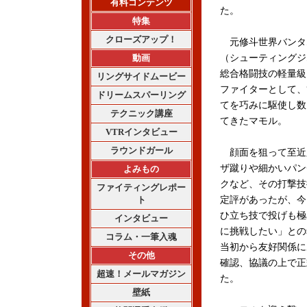
有料コンテンツ
た。
特集
クローズアップ！
元修斗世界バンタ
動画
（シューティングジ
総合格闘技の軽量級
リングサイドムービー
ファイターとして、
ドリームスパーリング
てを巧みに駆使し数
テクニック講座
てきたマモル。
VTRインタビュー
ラウンドガール
顔面を狙って至近
ザ蹴りや細かいパン
よみもの
クなど、その打撃技
ファイティングレポー
ト
定評があったが、今
ひ立ち技で投げも極
インタビュー
に挑戦したい」との
コラム・一筆入魂
当初から友好関係に
その他
確認、協議の上で正
超速！メールマガジン
た。
壁紙