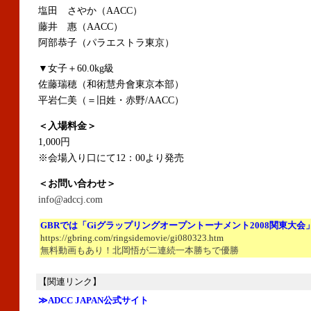
塩田 さやか（AACC）
藤井 惠（AACC）
阿部恭子（パラエストラ東京）
▼女子＋60.0kg級
佐藤瑞穂（和術慧舟會東京本部）
平岩仁美（＝旧姓・赤野/AACC）
＜入場料金＞
1,000円
※会場入り口にて12：00より発売
＜お問い合わせ＞
info@adccj.com
GBRでは「Giグラップリングオープントーナメント2008関東大
https://gbring.com/ringsidemovie/gi080323.htm
無料動画もあり！北岡悟が二連続一本勝ちで優勝
【関連リンク】
≫ADCC JAPAN公式サイト