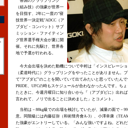
各国のグラップリング
（組み技）の強豪が世界一
を目指す、2年に一度の“寝
技世界一決定戦”ADCC（ア
ブダビ・コンバット）サブ
ミッション・ファイティン
グ世界選手権大会が夏に開
a
催。それに先駆け、世界各
地で予選が行われる。
今大会出場を決めた動機について中村は「インスピレーショ
（柔道時代に）グラップリングをやったことがありません。プ
て“アブダビ”のことを聞いていて出てみたいと思っていたんで
PRIDE、UFCの時もスケジュールが合わなかったんです。ち
たときに、今週月曜日に知り合いから『（アブダビに）出れば
言われて、ノリで出ることに決めました」とコメント。
当初は－88kg級での出場を検討していたが、減量の面で－99.
意。同階級には内藤征弥（和術彗舟會A-3）、小澤幸康（TEAM
た強豪がエントリーしている。「みんな強いですよね。どれだ