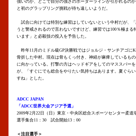
強いのか、どこで自分の強さのボーダーラインが引かれるのか
と初のグラップリング挑戦が待ち遠しいようだ。
試合に向けては特別な練習はしていないという中村だが、「
うと警戒されるので言わないですけど、練習では100％極まる
います」と必殺技の投入を予告した。
昨年11月のミドル級GP決勝戦ではジョルジ・サンチアゴにK
骨折した中村。現在は骨もくっ付き、神経が麻痺しているもの
に向かっている。打撃の方はヘッドギアをしてのマススパーを
が、「すぐにでも総合をやりたい気持ちはあります。夏ぐらい
すね」とした。
ADCC JAPAN
「ADCC世界大会アジア予選」
2009年2月22日（日）東京・中央区総合スポーツセンター柔道
選手集合11：30 試合開始13：00
＜注目選手＞