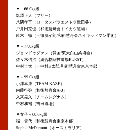
▼－66.0kg級
塩澤正人（フリー）
八隅孝平（ロータスパラエストラ世田谷）
戸井田克也（和術慧舟會トイカツ道場）
鈴木 徹（＝徹肌イ朗/和術慧舟会ネイキッドマン柔術）
▼－77.0kg級
ジョンドゥグァン（韓国/東天白山柔術会）
佐々木信治（総合格闘技道場BURST）
中村圭太（＝中村K太郎/和術慧舟會東京本部
▼－99.0kg級
小澤幸康（TEAM-KAZE）
内藤征弥（和術彗舟會A-3）
入來晃久（チームレグナム）
中村和裕（吉田道場）
▼女子－60.0kg級
端 貴代（和術慧舟會東京本部）
Sophia McDermott（オーストラリア）