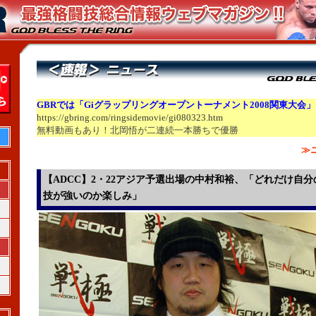
GBRでは「Giグラップリングオープントーナメント2008関東大会
https://gbring.com/ringsidemovie/gi080323.htm
無料動画もあり！北岡悟が二連続一本勝ちで優勝
≫
【ADCC】2・22アジア予選出場の中村和裕、「どれだけ自分
技が強いのか楽しみ」