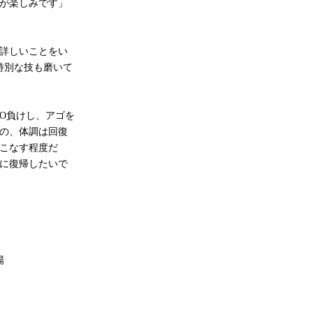
が楽しみです」
詳しいことをい
特別な技も磨いて
O負けし、アゴを
の、体調は回復
こなす程度だ
に復帰したいで
場