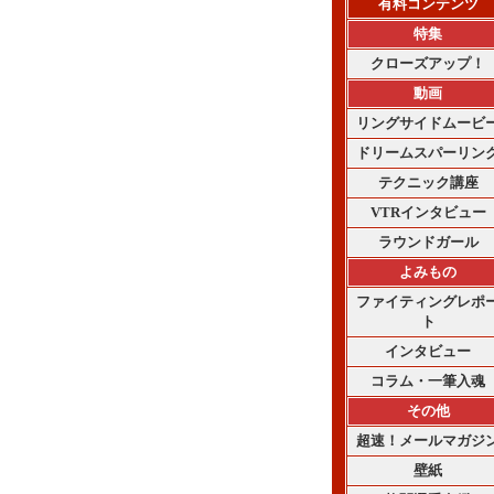
有料コンテンツ
特集
クローズアップ！
動画
リングサイドムービ
ドリームスパーリン
テクニック講座
VTRインタビュー
ラウンドガール
よみもの
ファイティングレポ
ト
インタビュー
コラム・一筆入魂
その他
超速！メールマガジ
壁紙