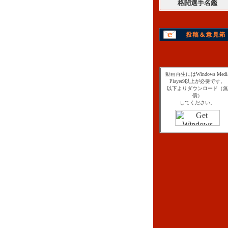
格闘選手名鑑
動画再生にはWindows Medi
Player9以上が必要です。
以下よりダウンロード（無
償）
してください。