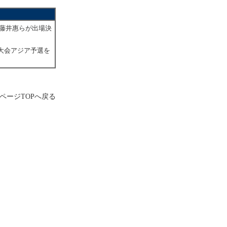
、藤井惠らが出場決
界大会アジア予選を
ページTOPへ戻る