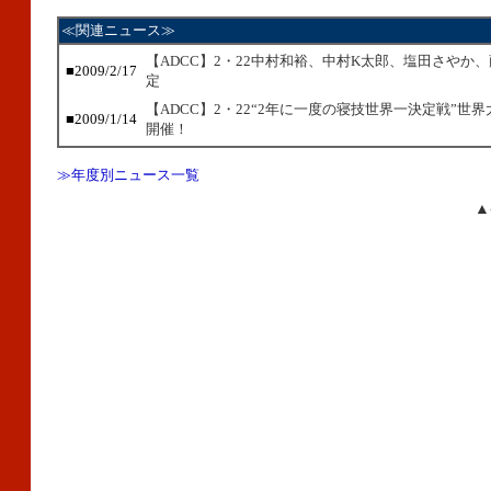
≪関連ニュース≫
【ADCC】2・22中村和裕、中村K太郎、塩田さやか
■2009/2/17
定
【ADCC】2・22“2年に一度の寝技世界一決定戦”世
■2009/1/14
開催！
≫年度別ニュース一覧
▲